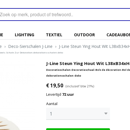
IE
LIGHTING
TEXTIEL
OUTDOOR
CADEAUBO
e
›
Deco-Sierschalen J-Line
›
J-Line Steun Ying Hout Wit L38xB34xH
 bowls-Schale Zur Dekoration-dekorationsschalen-deko
J-Line Steun Ying Hout Wit L38xB34xH4
Decoratieschalen-Decoratieschaal-Bols de décoration-Bol de
dekorationsschalen-deko
€ 19,50
(inclusief btw 21%)
Levertijd
72 uur
Aantal