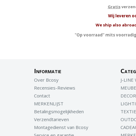
Gratis
verzend
W
ij leveren o
We ship also abroad
"Op voorraad" mits voorradig
Informatie
Categ
Over Bcosy
J-LINE
Recensies-Reviews
MEUBE
Contact
DECOR
MERKENLIJST
LIGHT
Betalingsmogelijkheden
TEXTI
Verzendtarieven
OUTD
Montagedienst van Bcosy
CADEA
Service en garantie
MERK