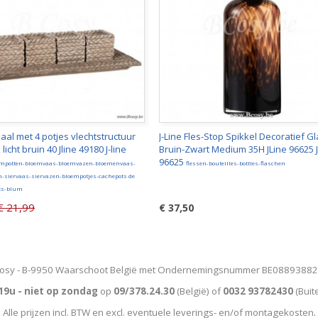
haal met 4 potjes vlechtstructuur
J-Line Fles-Stop Spikkel Decoratief G
icht bruin 40 Jline 49180 J-line
Bruin-Zwart Medium 35H JLine 96625 J
96625
empotten-bloemvaas-bloemvazen-bloemenvaas-
flessen-bouteilles-bottles-flaschen
-siervaas-siervazen-bloempotjes-cachepots de
ots-blum
€ 21,99
€ 37,50
osy - B-9950 Waarschoot België met Ondernemingsnummer BE0889388
19u - niet op zondag
op
09/378.24.30
(België)
of
0032 93782430
(Buit
Alle prijzen incl. BTW en excl. eventuele leverings- en/of montagekosten
.