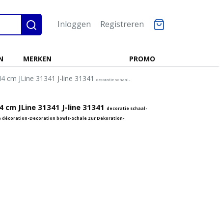
Inloggen
Registreren
N
MERKEN
PROMO
4 cm JLine 31341 J-line 31341
decoratie schaal-
 cm JLine 31341 J-line 31341
decoratie schaal-
 décoration-Decoration bowls-Schale Zur Dekoration-