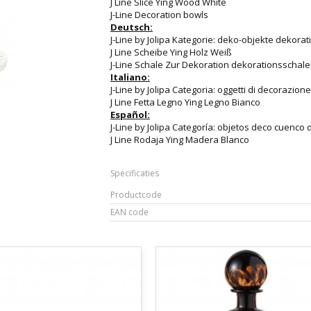
J Line Slice Ying Wood White
J-Line Decoration bowls
Deutsch:
J-Line by Jolipa Kategorie: deko-objekte dekorat
J Line Scheibe Ying Holz Weiß
J-Line Schale Zur Dekoration dekorationsschal
Italiano:
J-Line by Jolipa Categoria: oggetti di decorazion
J Line Fetta Legno Ying Legno Bianco
Español:
J-Line by Jolipa Categoría: objetos deco cuenco 
J Line Rodaja Ying Madera Blanco
Specificaties
Productcode
EAN code