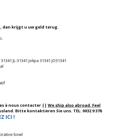
, dan krijgt u uw geld terug.
o.
 31341 JL-31341 Jolipa 31341 JO31341
al
tif
pas à nous contacter ||
We ship also abroad. Feel
sland. Bitte kontaktieren Sie uns. TEL: 0032 9 378
 ICI !
corative bowl