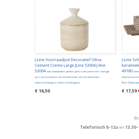
J-Line Voorraadpot Decoratief Olina
J-Line Sc
Cement Creme Large JLine 53004 J-line
keramiek l
53004
49180
voorraadpotten-potten-pots-a-de-provision-storage-
blo
jars-vorratsdosen-vorratsbehalter-vorratsbehaelter-
bloemenvazen
lebensmittelglas-lebensmittelglaes
fleur-flowerp
€ 16,50
€ 17,59
Bc
Telefonisch 8-12u
en
13.30-