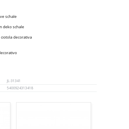
ive schale
en deko schale
e ciotola decorativa
decorativo
JL-31341
5400924313418