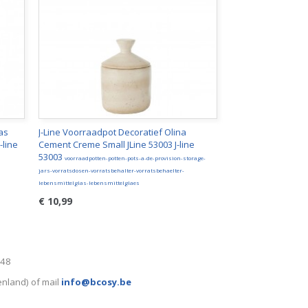
las
J-Line Voorraadpot Decoratief Olina
-line
Cement Creme Small JLine 53003 J-line
53003
voorraadpotten-potten-pots-a-de-provision-storage-
jars-vorratsdosen-vorratsbehalter-vorratsbehaelter-
lebensmittelglas-lebensmittelglaes
€ 10,99
248
enland) of mail
info@bcosy.be