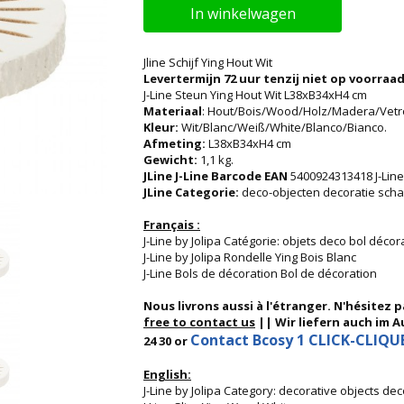
In winkelwagen
Jline Schijf Ying Hout Wit
Levertermijn 72 uur tenzij niet op voorraad
J-Line Steun Ying Hout Wit L38xB34xH4 cm
Materiaal
: Hout/Bois/Wood/Holz/Madera/Vetr
Kleur:
Wit/Blanc/Weiß/White/Blanco/Bianco.
Afmeting:
L38xB34xH4 cm
Gewicht:
1,1 kg.
JLine J-Line Barcode EAN
5400924313418 J-Line
JLine Categorie:
deco-objecten decoratie scha
Français :
J-Line by Jolipa Catégorie: objets deco bol décora
J-Line by Jolipa Rondelle Ying Bois Blanc
J-Line Bols de décoration Bol de décoration
Nous livrons aussi à l'étranger. N'hésitez 
free to contact us
|| Wir liefern auch im Au
Contact Bcosy 1 CLICK-CLIQUEZ
24 30 or
English:
J-Line by Jolipa Category: decorative objects de