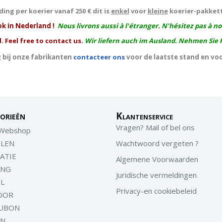
ing per koerier vanaf 250 € dit is
enkel
voor
kleine
koerier-pakket
ok in Nederland !
Nous livrons aussi à l'
étranger
. N'hésitez pas à n
. Feel free to contact us.
Wir liefern auch im Ausland. Nehmen Sie 
 bij onze fabrikanten
contacteer ons
voor de laatste stand en vo
orieën
Klantenservice
Vragen? Mail of bel ons
 Webshop
LEN
Wachtwoord vergeten ?
ATIE
Algemene Voorwaarden
ING
Juridische vermeldingen
EL
Privacy-en cookiebeleid
OOR
UBON
EN