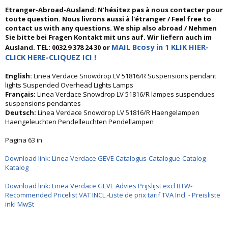
Etranger-Abroad-Ausland:
N'hésitez pas à nous contacter pour
toute question. Nous livrons aussi à l'étranger / Feel free to
contact us with any questions. We ship also abroad / Nehmen
Sie bitte bei Fragen Kontakt mit uns auf. Wir liefern auch im
MAIL Bcosy in 1 KLIK HIER-
Ausland. TEL: 0032 9 378 24 30 or
CLICK HERE-CLIQUEZ ICI !
English:
Linea Verdace Snowdrop LV 51816/R Suspensions pendant
lights Suspended Overhead Lights Lamps
Français:
Linea Verdace Snowdrop LV 51816/R lampes suspendues
suspensions pendantes
Deutsch:
Linea Verdace Snowdrop LV 51816/R Haengelampen
Haengeleuchten Pendelleuchten Pendellampen
Pagina 63 in
Download link: Linea Verdace GEVE Catalogus-Catalogue-Catalog-
Katalog
Download link: Linea Verdace GEVE Advies Prijslijst excl BTW-
Recommended Pricelist VAT INCL.-Liste de prix tarif TVA Incl. - Preisliste
inkl MwSt