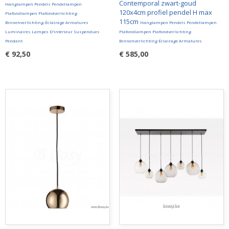
Contemporal zwart-goud
Hanglampen Pendels Pendellampen
120x4cm profiel pendel H max
Plafondlampen Plafondverlichting
115cm
Binnenverlichting-Éclairage Armatures
Hanglampen Pendels Pendellampen
Luminaires Lampes D'intérieur Suspendues
Plafondlampen Plafondverlichting
Pendant
Binnenverlichting Éclairage Armatures
€ 92,50
€ 585,00