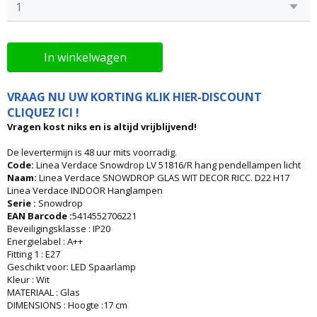
In winkelwagen
VRAAG NU UW KORTING KLIK HIER-DISCOUNT
CLIQUEZ ICI !
Vragen kost niks en is altijd vrijblijvend!
De levertermijn is 48 uur mits voorradig.
Code:
Linea Verdace Snowdrop LV 51816/R hang pendellampen licht
Naam:
Linea Verdace SNOWDROP GLAS WIT DECOR RICC. D22 H17
Linea Verdace INDOOR Hanglampen
Serie :
Snowdrop
EAN Barcode :
5414552706221
Beveiligingsklasse : IP20
Energielabel : A++
Fitting 1 : E27
Geschikt voor: LED Spaarlamp
Kleur : Wit
MATERIAAL : Glas
DIMENSIONS : Hoogte :17 cm