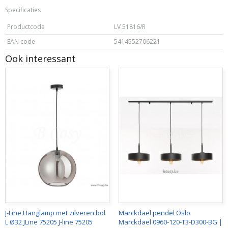
Specificaties
Productcode
LV 51816/R
EAN code
5414552706221
Ook interessant
J-Line Hanglamp met zilveren bol
Marckdael pendel Oslo
L Ø32 JLine 75205 J-line 75205
Marckdael 0960-120-T3-D300-BG |