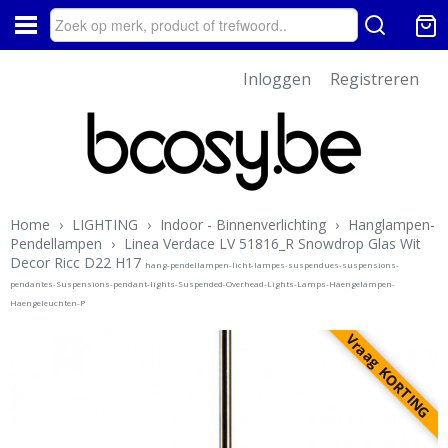
Inloggen
Registreren
Home
›
LIGHTING
›
Indoor - Binnenverlichting
›
Hanglampen-
Pendellampen
›
Linea Verdace LV 51816_R Snowdrop Glas Wit
Decor Ricc D22 H17
hang-pendellampen-licht-lampes-suspendues-suspensions-
pendantes-Suspensions-pendant-lights-Suspended-Overhead-Lights-Lamps-Haengelampen-
Haengeleuchten-P
Vraag KORTING