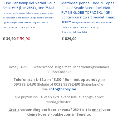
J-Line Hanglamp Bol Metaal Goud
Marckdael pendel Theo 7L Topaz
Small Ø15 Jline 75643 J-line 75643
Seattle-Seatle Marckdael 1588-
PL7-NE-GLOBE-TOPAZ-3KL-4GR |
hang-pendellampen-licht-lampes suspendues-
Contemporal zwart pendel H max
suspensions-pendantes-Suspensions pendant
100cm
lights-Suspended Overhead Lights Lamps-
Hanglampen Pendels Pendellampen
Haengelampen Haengeleucht
Plafondlampen Plafondverlichting
Binnenverlichting Éclai
€ 59,90
€ 39,90
€ 829,00
Bcosy - B-9950 Waarschoot België met Ondernemingsnummer
BE0889388248
Telefonisch 8-12u
en
13.30-19u - niet op zondag
op
09/378.24.30
(België)
of
0032 93782430
(Buitenland) of
mail
info@bcosy.be
Alle prijzen incl. BTW en excl. eventuele leverings- en/of
montagekosten
.
Gratis
verzending per koerier vanaf 250 € dit is
enkel
voor
kleine
koerier-pakketten in Benelux