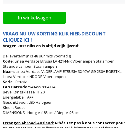
In winkelwagen
VRAAG NU UW KORTING KLIK HIER-DISCOUNT
CLIQUEZ ICI !
Vragen kost niks en is altijd vrijblijvend!
De levertermijn is 48 uur mits voorradig.
Code:
Linea Verdace Etrusia LV 42144/R Vloerlampen Stalampen
Staande Lampen Staanlampen
Naam:
Linea Verdace VLOERLAMP ETRUSIA 3X40W-G9-230V ROESTKL.
Linea Verdace INDOOR Vloerlampen
Serie :
Etrusia
EAN Barcode :
5414552604374
Beveiligingsklasse : IP20
Energielabel : A++
Geschikt voor: LED Halogeen
Kleur : Roest
DIMENSIONS : Hoogte :185 cm / Diepte :25 cm
Etranger-Abroad-Ausland:
N'hésitez pas à nous contacter pour