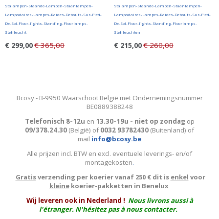
Stalampen-Staande-Lampen-Staanlampen-
Stalampen-Staande-Lampen-Staanlampen-
Lampadaires-Lampes-Raides-Debouts-Sur-Pied-
Lampadaires-Lampes-Raides-Debouts-Sur-Pied-
De-Sol-Floor-lights-Standing-Floorlamps-
De-Sol-Floor-lights-Standing-Floorlamps-
Stehleucht
Stehleuchten
€ 365,00
€ 260,00
€ 299,00
€ 215,00
Bcosy - B-9950 Waarschoot België met Ondernemingsnummer
BE0889388248
Telefonisch 8-12u
en
13.30-19u - niet op zondag
op
09/378.24.30
(België)
of
0032 93782430
(Buitenland) of
mail
info@bcosy.be
Alle prijzen incl. BTW en excl. eventuele leverings- en/of
montagekosten
.
Gratis
verzending per koerier vanaf 250 € dit is
enkel
voor
kleine
koerier-pakketten in Benelux
W
ij leveren ook in Nederland !
Nous livrons aussi à
l'
étranger
. N'hésitez pas à nous contacter.