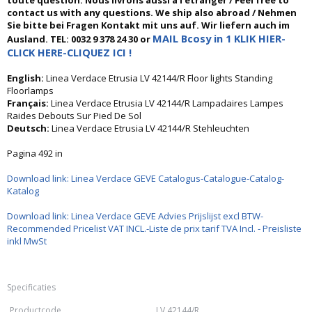
toute question. Nous livrons aussi à l'étranger / Feel free to
contact us with any questions. We ship also abroad / Nehmen
Sie bitte bei Fragen Kontakt mit uns auf. Wir liefern auch im
MAIL Bcosy in 1 KLIK HIER-
Ausland. TEL: 0032 9 378 24 30 or
CLICK HERE-CLIQUEZ ICI !
English:
Linea Verdace Etrusia LV 42144/R Floor lights Standing
Floorlamps
Français:
Linea Verdace Etrusia LV 42144/R Lampadaires Lampes
Raides Debouts Sur Pied De Sol
Deutsch:
Linea Verdace Etrusia LV 42144/R Stehleuchten
Pagina 492 in
Download link: Linea Verdace GEVE Catalogus-Catalogue-Catalog-
Katalog
Download link: Linea Verdace GEVE Advies Prijslijst excl BTW-
Recommended Pricelist VAT INCL.-Liste de prix tarif TVA Incl. - Preisliste
inkl MwSt
Specificaties
Productcode
LV 42144/R