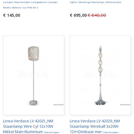
Lampen Staanlampen Lampadaires Lampes
lights-Standing-Floorlamps-Stehleuchten
Raides Debouts Sur Pied De S
€ 840,00
€ 145,00
€ 695,00
Linea Verdace LV 42025_NM
Linea Verdace LV 42029_NM
Staanlamp Wire Cyl 12x10W
Staanlamp Wireball 3x20W-
Nikkel Mat+Aluminium
12V+Dimbaar mer
Vloerlampen-
Vloerlampen-