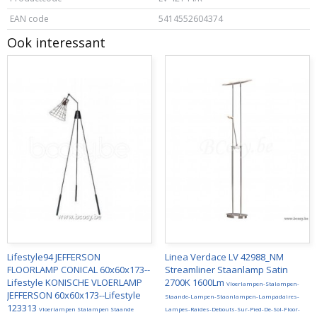
EAN code
5414552604374
Ook interessant
Lifestyle94 JEFFERSON
Linea Verdace LV 42988_NM
FLOORLAMP CONICAL 60x60x173--
Streamliner Staanlamp Satin
Lifestyle KONISCHE VLOERLAMP
2700K 1600Lm
Vloerlampen-Stalampen-
JEFFERSON 60x60x173--Lifestyle
Staande-Lampen-Staanlampen-Lampadaires-
123313
Vloerlampen Stalampen Staande
Lampes-Raides-Debouts-Sur-Pied-De-Sol-Floor-