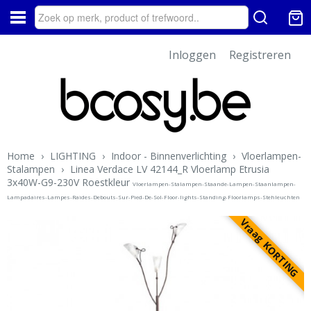
Inloggen
Registreren
Home
›
LIGHTING
›
Indoor - Binnenverlichting
›
Vloerlampen-
Stalampen
›
Linea Verdace LV 42144_R Vloerlamp Etrusia
3x40W-G9-230V Roestkleur
Vloerlampen-Stalampen-Staande-Lampen-Staanlampen-
Lampadaires-Lampes-Raides-Debouts-Sur-Pied-De-Sol-Floor-lights-Standing-Floorlamps-Stehleuchten
Vraag KORTING