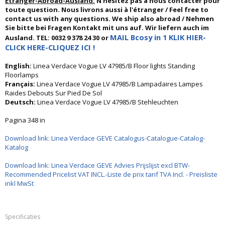
Etranger-Abroad-Ausland:
N'hésitez pas à nous contacter pour
toute question. Nous livrons aussi à l'étranger / Feel free to
contact us with any questions. We ship also abroad / Nehmen
Sie bitte bei Fragen Kontakt mit uns auf. Wir liefern auch im
MAIL Bcosy in 1 KLIK HIER-
Ausland. TEL: 0032 9 378 24 30 or
CLICK HERE-CLIQUEZ ICI !
English:
Linea Verdace Vogue LV 47985/B Floor lights Standing
Floorlamps
Français:
Linea Verdace Vogue LV 47985/B Lampadaires Lampes
Raides Debouts Sur Pied De Sol
Deutsch:
Linea Verdace Vogue LV 47985/B Stehleuchten
Pagina 348 in
Download link: Linea Verdace GEVE Catalogus-Catalogue-Catalog-
Katalog
Download link: Linea Verdace GEVE Advies Prijslijst excl BTW-
Recommended Pricelist VAT INCL.-Liste de prix tarif TVA Incl. - Preisliste
inkl MwSt
Specificaties