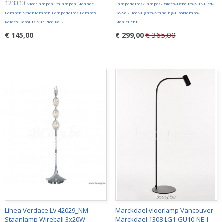
123313
Vloerlampen Stalampen Staande
Lampadaires-Lampes-Raides-Debouts-Sur-Pied-
Lampen Staanlampen Lampadaires Lampes
De-Sol-Floor-lights-Standing-Floorlamps-
Raides Debouts Sur Pied De S
Stehleucht
€ 365,00
€ 145,00
€ 299,00
Linea Verdace LV 42029_NM
Marckdael vloerlamp Vancouver
Staanlamp Wireball 3x20W-
Marckdael 1308-LG1-GU10-NE |