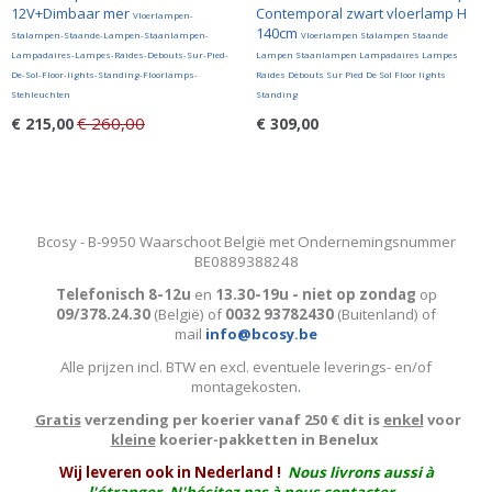
12V+Dimbaar mer
Contemporal zwart vloerlamp H
Vloerlampen-
140cm
Stalampen-Staande-Lampen-Staanlampen-
Vloerlampen Stalampen Staande
Lampadaires-Lampes-Raides-Debouts-Sur-Pied-
Lampen Staanlampen Lampadaires Lampes
De-Sol-Floor-lights-Standing-Floorlamps-
Raides Debouts Sur Pied De Sol Floor lights
Stehleuchten
Standing
€ 260,00
€ 215,00
€ 309,00
Bcosy - B-9950 Waarschoot België met Ondernemingsnummer
BE0889388248
Telefonisch 8-12u
en
13.30-19u - niet op zondag
op
09/378.24.30
(België)
of
0032 93782430
(Buitenland) of
mail
info@bcosy.be
Alle prijzen incl. BTW en excl. eventuele leverings- en/of
montagekosten
.
Gratis
verzending per koerier vanaf 250 € dit is
enkel
voor
kleine
koerier-pakketten in Benelux
W
ij leveren ook in Nederland !
Nous livrons aussi à