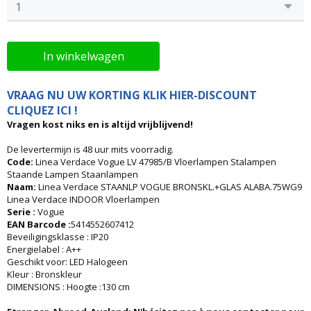
In winkelwagen
VRAAG NU UW KORTING KLIK HIER-DISCOUNT
CLIQUEZ ICI !
Vragen kost niks en is altijd vrijblijvend!
De levertermijn is 48 uur mits voorradig.
Code:
Linea Verdace Vogue LV 47985/B Vloerlampen Stalampen
Staande Lampen Staanlampen
Naam:
Linea Verdace STAANLP VOGUE BRONSKL.+GLAS ALABA.75WG9
Linea Verdace INDOOR Vloerlampen
Serie :
Vogue
EAN Barcode :
5414552607412
Beveiligingsklasse : IP20
Energielabel : A++
Geschikt voor: LED Halogeen
Kleur : Bronskleur
DIMENSIONS : Hoogte :130 cm