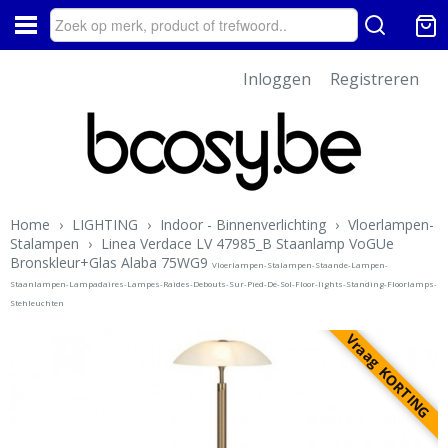
Inloggen
Registreren
Home
›
LIGHTING
›
Indoor - Binnenverlichting
›
Vloerlampen-
Stalampen
›
Linea Verdace LV 47985_B Staanlamp VoGUe
Bronskleur+Glas Alaba 75WG9
Vloerlampen-Stalampen-Staande-Lampen-
Staanlampen-Lampadaires-Lampes-Raides-Debouts-Sur-Pied-De-Sol-Floor-lights-Standing-Floorlamps-
Stehleuchten
Vraag KORTING