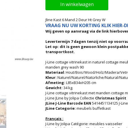
In winkelwagen
Jline Kast 6 Mand 2 Deur Ht Grey W
VRAAG NU UW KORTING KLIK HIER-DI
Wij geven op aanvraag via de link hierboven
Levertermijn 7 dagen tenzij niet op voorraa
Let op: dit is geen gewoon klein postpakk
transportkost.
J-Line cottage vitrinekast in naturel cottage meu
manden grey wash 90
Materiaal
: Hout/Bois/Wood/Holz/Madera/Vetr
Kleur:
Naturel/Naturel/Natürliche/Natural/Natu
Afmeting:
L85xB34xH205 cm
Gewicht:
34 kg.
J-Line cottage vitrinekast met manden cottage m
J-Line JLine by Jolipa Collectie
Christmas Spirit
JLine J-Line Barcode EAN
5414451134125 J-Line
JLine Categorie:
meubels buffetkast
Français :
J-Line by Jolipa Catégorie: meubles vaisselier