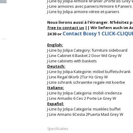
J-Line by Jolipa Armoire 6Panier 2Porte Bs Grey
J-Line armoires avec paniers/Armoire 6 Paniers
J-Line by Jolipa armoire-vitree-et-paniers
Nous livrons aussi à l'étranger. N'hésitez 
free to contact us
|| Wir liefern auch im Au
Contact Bcosy 1 CLICK-CLIQUEZ
24 30 or
English:
J-Line by Jolipa Category: furniture sideboard
J Line Cabinet 6 Basket 2 Door Wd Grey W
J-Line cabinets with baskets
Deutsch:
J-Line by Jolipa Kategorie: möbel buffetschrank
J Line Regal 6Korb 2Tür Hz Grey W
J-Line schrank schraenke regale mit koerbe
Italiano:
J-Line by Jolipa Categoria: mobili credenza
J Line Armadio 6 Ces 2 Porte Le Grey W
Español:
J-Line by Jolipa Categoría: muebles buffet
J Line Armario 6Cesta 2Puerta Mad Grey W
Specificaties