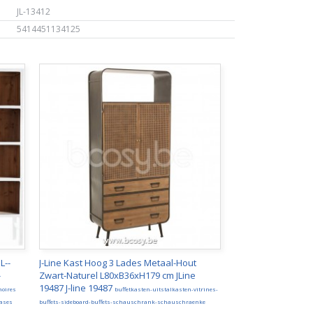
JL-13412
5414451134125
L--
J-Line Kast Hoog 3 Lades Metaal-Hout
-
Zwart-Naturel L80xB36xH179 cm JLine
19487 J-line 19487
moires
buffetkasten-uitstalkasten-vitrines-
cases
buffets-sideboard-buffets-schauschrank-schauschraenke