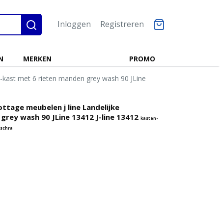
Inloggen
Registreren
N
MERKEN
PROMO
ast-kast met 6 rieten manden grey wash 90 JLine
ottage meubelen j line Landelijke
grey wash 90 JLine 13412 J-line 13412
kasten-
schra