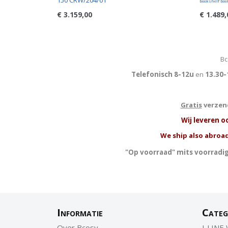
150 CRW/204/01
bookshelf boo
€ 3.159,00
€ 1.489,
Bc
Telefonisch 8-12u
en
13.30-
Gratis
verzend
W
ij leveren o
We ship also abroad
"Op voorraad" mits voorradig
Informatie
Categ
Over Bcosy
J-LINE