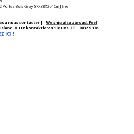
 W
 2 Portes Bois Grey 87X38X204Cm J line
pas à nous contacter ||
We ship also abroad. Feel
sland. Bitte kontaktieren Sie uns. TEL: 0032 9 378
 ICI !