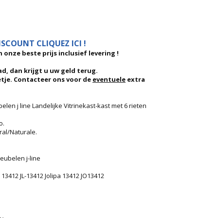
SCOUNT CLIQUEZ ICI !
 onze beste prijs inclusief levering !
d, dan krijgt u uw geld terug.
etje. Contacteer ons voor de
eventuele
extra
belen j line Landelijke Vitrinekast-kast met 6 rieten
o.
ral/Naturale.
eubelen j-line
 13412 JL-13412 Jolipa 13412 JO13412