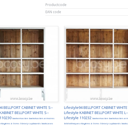
Productcode
EAN code
e94 BELLPORT CABINET WHITE S--
Lifestyle94 BELLPORT CABINET WHITE 
e KABINET BELLPORT WHITE S--
Lifestyle KABINET BELLPORT WHITE L-
 110230
Lifestyle 110232
boekenkasten boekekasten armoires
boekenkasten boekekasten ar
 étagères à livres library cupboards bookcases
bibliotheques étagères à livres library cupboards book