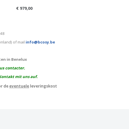
€ 979,00
248
enland) of mail
info@bcosy.be
ten in Benelux
ous contacter.
Kontakt mit uns auf.
or de
eventuele
leveringskost