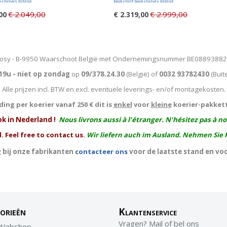
kshelves bibliot
bookshelf bookshelves bibliot
€ 2.049,00
€ 2.999,00
00
€ 2.319,00
osy - B-9950 Waarschoot België met Ondernemingsnummer BE0889388
19u - niet op zondag
op
09/378.24.30
(België)
of
0032 93782430
(Buit
Alle prijzen incl. BTW en excl. eventuele leverings- en/of montagekosten
.
ing per koerier vanaf 250 € dit is
enkel
voor
kleine
koerier-pakket
ok in Nederland !
Nous livrons aussi à l'
étranger
. N'hésitez pas à n
. Feel free to contact us.
Wir liefern auch im Ausland. Nehmen Sie 
 bij onze fabrikanten
contacteer ons
voor de laatste stand en vo
orieën
Klantenservice
Vragen? Mail of bel ons
 Webshop