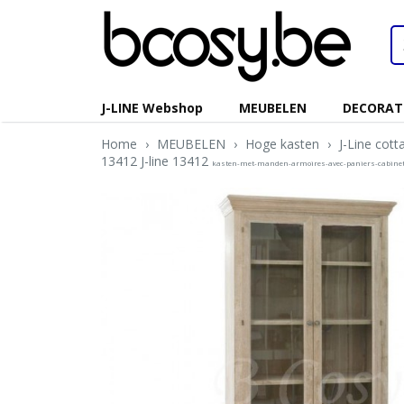
J-LINE Webshop
MEUBELEN
DECORAT
Home
›
MEUBELEN
›
Hoge kasten
›
J-Line cott
13412 J-line 13412
kasten-met-manden-armoires-avec-paniers-cabinet