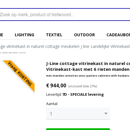
IE
LIGHTING
TEXTIEL
OUTDOOR
CADEAUBO
age vitrinekast in naturel cottage meubelen j line Landelijke Vitrinek
s-with-baskets-schra
Vraag KORTING
J-Line cottage vitrinekast in naturel c
Vitrinekast-kast met 6 rieten manden 
met-manden-armoires-avec-paniers-cabinets-with-baskets-
€ 944,00
(inclusief btw 21%)
Levertijd
7D - SPECIALE levering
Aantal