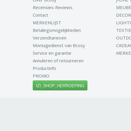
Recensies-Reviews
MEUBE
Contact
DECOR
MERKENLIJST
LIGHT
Betalingsmogelijkheden
TEXTI
Verzendtarieven
OUTD
Montagedienst van Bcosy
CADEA
Service en garantie
MERK
Annuleren of retourneren
Productinfo
PROMO
IZI_SHOP_HERROEPING