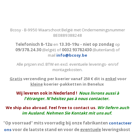
Bcosy - B-9950 Waarschoot België met Ondernemingsnummer
BE0889388248
Telefonisch 8-12u
en
13.30-19u - niet op zondag
op
09/378.24.30
(België)
of
0032 93782430
(Buitenland) of
mail
info@bcosy.be
Alle prijzen incl. BTW en excl. eventuele leverings- en/of
montagekosten
.
Gratis
verzending per koerier vanaf 250 € dit is
enkel
voor
kleine
koerier-pakketten in Benelux
W
ij leveren ook in Nederland !
Nous livrons aussi à
l'
étranger
. N'hésitez pas à nous contacter.
We ship also abroad. Feel free to contact us.
Wir liefern auch
im Ausland. Nehmen Sie Kontakt mit uns auf.
"Op voorraad" mits voorradig bij onze fabrikanten
contacteer
ons
voor de laatste stand en voor de
eventuele
leveringskost