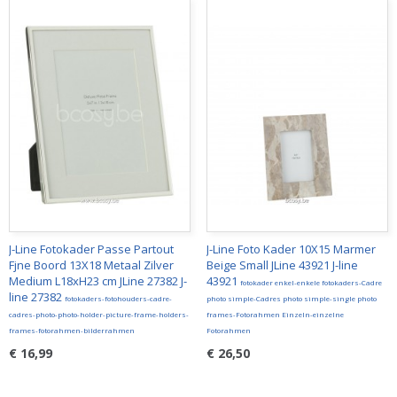
J-Line Fotokader Passe Partout
J-Line Foto Kader 10X15 Marmer
Fjne Boord 13X18 Metaal Zilver
Beige Small JLine 43921 J-line
Medium L18xH23 cm JLine 27382 J-
43921
fotokader enkel-enkele fotokaders-Cadre
line 27382
fotokaders-fotohouders-cadre-
photo simple-Cadres photo simple-single photo
cadres-photo-photo-holder-picture-frame-holders-
frames-Fotorahmen Einzeln-einzelne
frames-fotorahmen-bilderrahmen
Fotorahmen
€ 16,99
€ 26,50