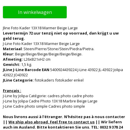
In winkelwagen
Jline Foto Kader 13X18 Marmer Beige Large
Levertermijn 72 uur tenzij niet op voorraad, dan krijgt u uw
geld terug.
J-Line Foto Kader 13X18 Marmer Beige Large
Materiaal
: Steen/Pierre/Stone/Stein/Piedra/Pietra.
Kleur:
Beige/Beige/Beige/Beige/Beige/Beige.
Afmeting:
L26xB21xH2 cm
Gewicht:
1,5 kg.
JLine J-Line Barcode EAN
5400924439224 J-Line 43922 JL-43922 Jolipa
43922 JO43922
JLine Categorie:
fotokaders fotokader enkel
Français :
J-Line by Jolipa Catégorie: cadres photo cadre photo
J-Line by Jolipa Cadre Photo 13X18 Marbre Beige Large
J-Line Cadre photo simple Cadres photo simple
Nous livrons aussi à l'étranger. N'hésitez pas à nous contacter
||
We ship also abroad. Feel free to contact us
|| Wir liefern
auch im Ausland. Bitte kontaktieren Sie uns. TEL: 0032 9 378 24