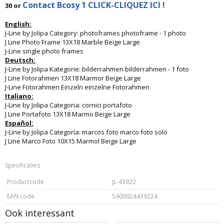
Contact Bcosy 1 CLICK-CLIQUEZ ICI !
30 or
English:
J-Line by Jolipa Category: photoframes photoframe - 1 photo
J Line Photo Frame 13X18 Marble Beige Large
J-Line single photo frames
Deutsch:
J-Line by Jolipa Kategorie: bilderrahmen bilderrahmen - 1 foto
J Line Fotorahmen 13X18 Marmor Beige Large
J-Line Fotorahmen Einzeln einzelne Fotorahmen
Italiano:
J-Line by Jolipa Categoria: cornici portafoto
J Line Portafoto 13X18 Marmo Beige Large
Español:
J-Line by Jolipa Categoría: marcos foto marco foto solo
J Line Marco Foto 10X15 Marmol Beige Large
Specificaties
Productcode
JL-43922
EAN code
5400924439224
Ook interessant