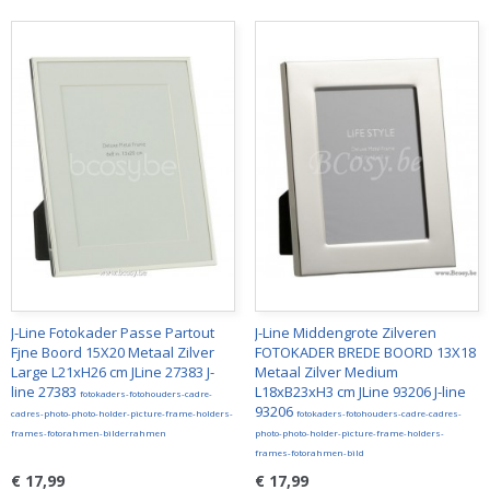
J-Line Fotokader Passe Partout
J-Line Middengrote Zilveren
Fjne Boord 15X20 Metaal Zilver
FOTOKADER BREDE BOORD 13X18
Large L21xH26 cm JLine 27383 J-
Metaal Zilver Medium
line 27383
L18xB23xH3 cm JLine 93206 J-line
fotokaders-fotohouders-cadre-
93206
cadres-photo-photo-holder-picture-frame-holders-
fotokaders-fotohouders-cadre-cadres-
frames-fotorahmen-bilderrahmen
photo-photo-holder-picture-frame-holders-
frames-fotorahmen-bild
€ 17,99
€ 17,99