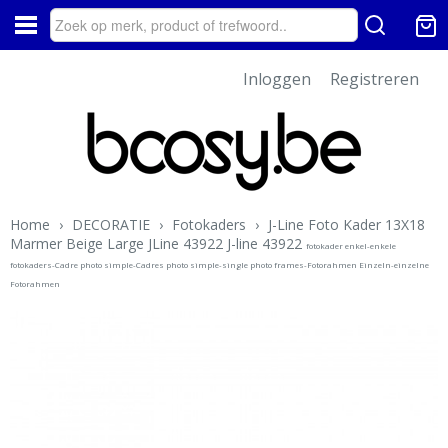
Inloggen
Registreren
Home
›
DECORATIE
›
Fotokaders
›
J-Line Foto Kader 13X18
Marmer Beige Large JLine 43922 J-line 43922
fotokader enkel-enkele
fotokaders-Cadre photo simple-Cadres photo simple-single photo frames-Fotorahmen Einzeln-einzelne
Fotorahmen