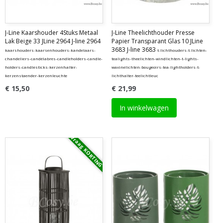
J-Line Kaarshouder 4Stuks Metaal
J-Line Theelichthouder Presse
Lak Beige 33 JLine 2964 J-line 2964
Papier Transparant Glas 10 JLine
3683 J-line 3683
kaarshouders-kaarsenhouders-kandelaars-
t-lichthouders-t-lichten-
chandeliers-candélabres-candleholders-candle-
tealights-theelichten-windlichten-t-lights-
holders-candlesticks-kerzenhalter-
waxinelichten-bougeoirs-tea-lightholders-t-
kerzenstaender-kerzenleuchte
lichthalter-teelichtleuc
€ 15,50
€ 21,99
In winkelwagen
Vraag KORTING