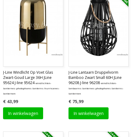
J-Line Windlicht Op Voet Glas
J-Line Lantaarn Druppelvorm
Zwart-Goud Large 36H JLine
Bamboo Zwart Small 60H JLine
95624 J-line 95624
96208 J-line 96208
windlichten-
windlichten-
lanternes-photophores-lanterns-hurricanes-
lantaarns-lanternes-photophores-lanterns-
lanternen
lanternen
€ 43,99
€ 75,99
In winkelwagen
In winkelwagen