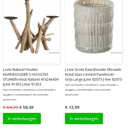
J-Line Naturel Houten
J-Line Grote Kaarshouder Mozaiek
KAARSHOUDER 3 HOOGTES
Rond Glas-Cement Parelmoer-
STUKKEN Hout Naturel 47x24x43H
Grijs Large JLine 92073 J-line 92073
JLine 91353 J-line 91353
kaarsenhouders-kandelaars-kaarsehouders-
kaarsenhouders-kandelaars-kaarsehouders-
bougeoirs-candleholders-kerzenhalter-
bougeoirs-candleholders-kerzenhalter-
windlichter
windlichter
€ 64,99
€ 58,49
€ 13,99
In winkelwagen
In winkelwagen