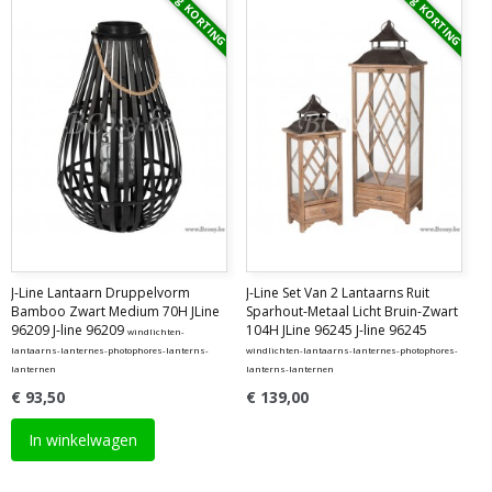
Vraag KORTING
Vraag KORTING
J-Line Lantaarn Druppelvorm
J-Line Set Van 2 Lantaarns Ruit
Bamboo Zwart Medium 70H JLine
Sparhout-Metaal Licht Bruin-Zwart
96209 J-line 96209
104H JLine 96245 J-line 96245
windlichten-
lantaarns-lanternes-photophores-lanterns-
windlichten-lantaarns-lanternes-photophores-
lanternen
lanterns-lanternen
€ 93,50
€ 139,00
In winkelwagen