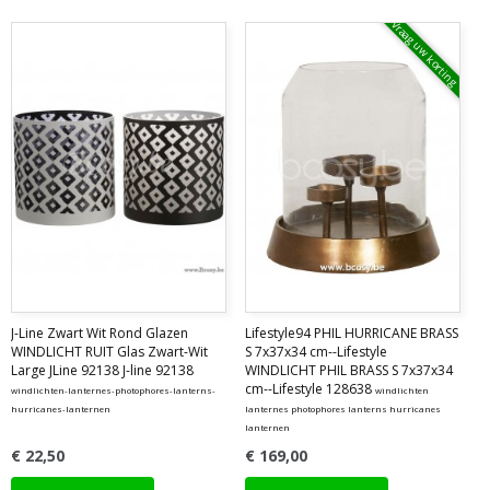
Vraag uw korting
J-Line Zwart Wit Rond Glazen
Lifestyle94 PHIL HURRICANE BRASS
WINDLICHT RUIT Glas Zwart-Wit
S 7x37x34 cm--Lifestyle
Large JLine 92138 J-line 92138
WINDLICHT PHIL BRASS S 7x37x34
cm--Lifestyle 128638
windlichten-lanternes-photophores-lanterns-
windlichten
hurricanes-lanternen
lanternes photophores lanterns hurricanes
lanternen
€ 22,50
€ 169,00