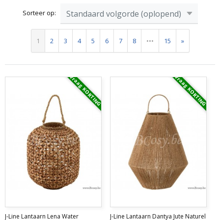
Sorteer op:
1
2
3
4
5
6
7
8
•••
15
»
Vraag KORTING
Vraag KORTING
J-Line Lantaarn Lena Water
J-Line Lantaarn Dantya Jute Naturel