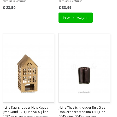
hurricanes-lanternen
hurricanes-lanternen
€ 23,50
€ 33,99
In winkelwagen
J-Line Kaarshouder Huis Kappa
J-Line Theelichthouder Ruit Glas
Ijzer Goud 32H JLine 5697 J-line
Donkerpaars Medium 13H JLine
5697
6045 J-line 6045
windlichten-lanternes-photophores-
T-theelichten-