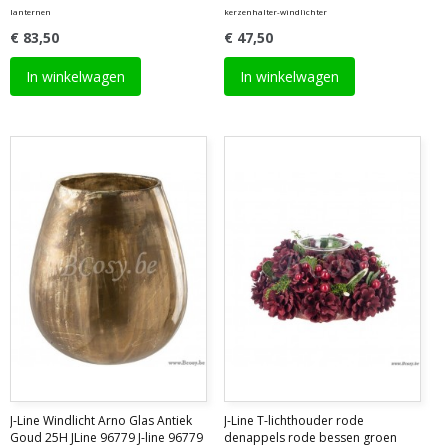
lanternen
kerzenhalter-windlichter
€ 83,50
€ 47,50
In winkelwagen
In winkelwagen
J-Line Windlicht Arno Glas Antiek
J-Line T-lichthouder rode
Goud 25H JLine 96779 J-line 96779
denappels rode bessen groen