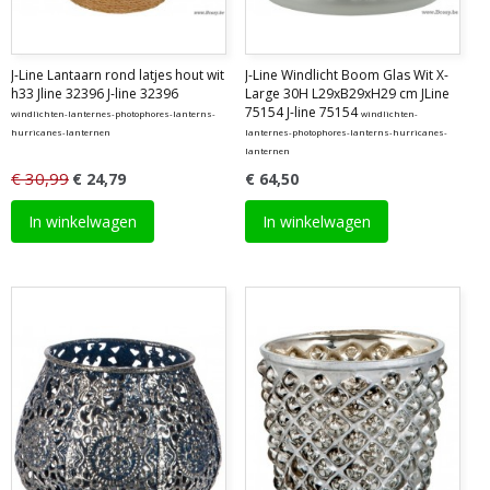
J-Line Lantaarn rond latjes hout wit
J-Line Windlicht Boom Glas Wit X-
h33 Jline 32396 J-line 32396
Large 30H L29xB29xH29 cm JLine
75154 J-line 75154
windlichten-lanternes-photophores-lanterns-
windlichten-
hurricanes-lanternen
lanternes-photophores-lanterns-hurricanes-
lanternen
€ 30,99
€ 24,79
€ 64,50
In winkelwagen
In winkelwagen