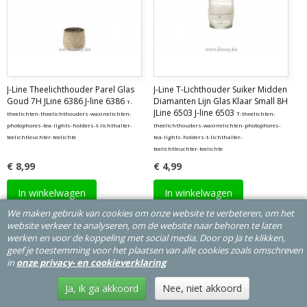
J-Line Theelichthouder Parel Glas
J-Line T-Lichthouder Suiker Midden
Goud 7H JLine 6386 J-line 6386
Diamanten Lijn Glas Klaar Small 8H
T-
JLine 6503 J-line 6503
theelichten-theelichthouders-waxinelichten-
T-theelichten-
photophores-tea-lights-holders-t-lichthalter-
theelichthouders-waxinelichten-photophores-
teelichtleuchter-teelichte
tea-lights-holders-t-lichthalter-
teelichtleuchter-teelichte
€ 8,99
€ 4,99
In winkelwagen
In winkelwagen
We maken gebruik van cookies om onze website te verbeteren, om het
website verkeer te analyseren, om de website naar behoren te laten
werken en voor de koppeling met social media. Door op Ja te klikken,
geef je toestemming voor het plaatsen van alle cookies zoals omschreven
in
onze privacy- en cookieverklaring
Ja, ik ga akkoord
Nee, niet akkoord