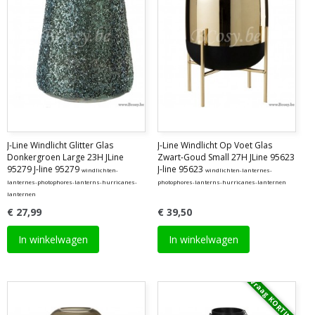
J-Line Windlicht Glitter Glas
J-Line Windlicht Op Voet Glas
Donkergroen Large 23H JLine
Zwart-Goud Small 27H JLine 95623
95279 J-line 95279
J-line 95623
windlichten-
windlichten-lanternes-
lanternes-photophores-lanterns-hurricanes-
photophores-lanterns-hurricanes-lanternen
lanternen
€ 27,99
€ 39,50
In winkelwagen
In winkelwagen
Vraag KORTING