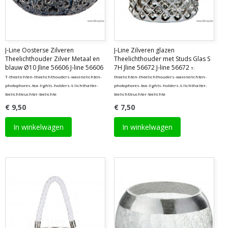
J-Line Oosterse Zilveren
J-Line Zilveren glazen
Theelichthouder Zilver Metaal en
Theelichthouder met Studs Glas S
blauw Ø10 Jline 56606 J-line 56606
7H Jline 56672 J-line 56672
T-
T-theelichten-theelichthouders-waxinelichten-
theelichten-theelichthouders-waxinelichten-
photophores-tea-lights-holders-t-lichthalter-
photophores-tea-lights-holders-t-lichthalter-
teelichtleuchter-teelichte
teelichtleuchter-teelichte
€ 9,50
€ 7,50
In winkelwagen
In winkelwagen