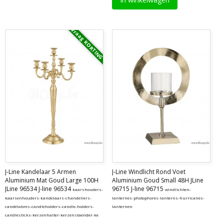
Vraag KORTING
J-Line Kandelaar 5 Armen
J-Line Windlicht Rond Voet
Aluminium Mat Goud Large 100H
Aluminium Goud Small 48H JLine
JLine 96534 J-line 96534
96715 J-line 96715
kaarshouders-
windlichten-
kaarsenhouders-kandelaars-chandeliers-
lanternes-photophores-lanterns-hurricanes-
candélabres-candleholders-candle-holders-
lanternen
candlesticks-kerzenhalter-kerzenstaender-ke