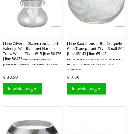
J-Line Zilveren Glazen romantisch
J-Line Kaarshouder Bol Craquele
Valentijn Windlicht met Hart en
Glas Transparant-Zilver Small Ø11
Touw Wit en Zilver Ø15 Jline 58476
JLine 65143 J-line 65143
J-line 58476
windlichten-lanternes-
kaarsenhouders-kandelaars-kaarsehouders-
photophores-lanterns-hurricanes-lanternen
bougeoirs-candleholders-kerzenhalter-
windlichter
€ 30,50
€ 7,50
In winkelwagen
In winkelwagen