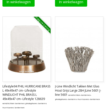
In winkelwagen
In winkelwagen
Vraag uw korting
Lifestyle94 PHIL HURRICANE BRASS
J-Line Windlicht Takken Met Glas
L 49x49x47 cm--Lifestyle
Hout Grijs Large 28H JLine 5601 J-
WINDLICHT PHIL BRASS L
line 5601
windlichten-lanternes-
49x49x47 cm--Lifestyle 128639
photophores-lanterns-hurricanes-lanternen
windlichten lanternes photophores lanterns
hurricanes lanternen