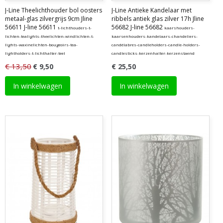
J-Line Theelichthouder bol oosters
J-Line Antieke Kandelaar met
metaal-glas zilvergrijs 9cm Jline
ribbels antiek glas zilver 17h Jline
56611 J-line 56611
56682 J-line 56682
t-lichthouders-t-
kaarshouders-
lichten-tealights-theelichten-windlichten-t-
kaarsenhouders-kandelaars-chandeliers-
lights-waxinelichten-bougeoirs-tea-
candélabres-candleholders-candle-holders-
lightholders-t-lichthalter-teel
candlesticks-kerzenhalter-kerzenstaend
€ 13,50
€ 9,50
€ 25,50
In winkelwagen
In winkelwagen