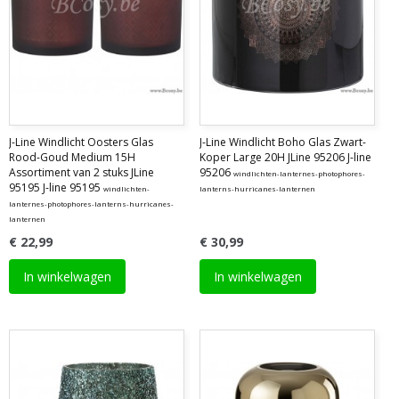
J-Line Windlicht Oosters Glas
J-Line Windlicht Boho Glas Zwart-
Rood-Goud Medium 15H
Koper Large 20H JLine 95206 J-line
Assortiment van 2 stuks JLine
95206
windlichten-lanternes-photophores-
95195 J-line 95195
windlichten-
lanterns-hurricanes-lanternen
lanternes-photophores-lanterns-hurricanes-
lanternen
€ 22,99
€ 30,99
In winkelwagen
In winkelwagen