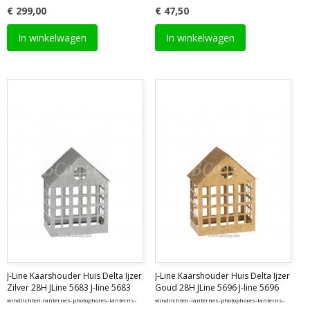
€ 299,00
€ 47,50
In winkelwagen
In winkelwagen
J-Line Kaarshouder Huis Delta Ijzer
J-Line Kaarshouder Huis Delta Ijzer
Zilver 28H JLine 5683 J-line 5683
Goud 28H JLine 5696 J-line 5696
windlichten-lanternes-photophores-lanterns-
windlichten-lanternes-photophores-lanterns-