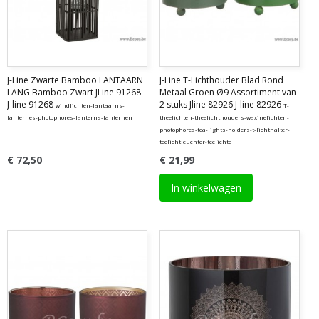
J-Line Zwarte Bamboo LANTAARN
J-Line T-Lichthouder Blad Rond
LANG Bamboo Zwart JLine 91268
Metaal Groen Ø9 Assortiment van
J-line 91268
2 stuks Jline 82926 J-line 82926
windlichten-lantaarns-
T-
lanternes-photophores-lanterns-lanternen
theelichten-theelichthouders-waxinelichten-
photophores-tea-lights-holders-t-lichthalter-
teelichtleuchter-teelichte
€ 72,50
€ 21,99
In winkelwagen