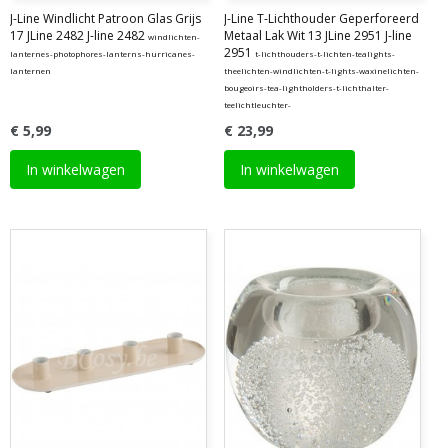
J-Line Windlicht Patroon Glas Grijs
J-Line T-Lichthouder Geperforeerd
17 JLine 2482 J-line 2482
Metaal Lak Wit 13 JLine 2951 J-line
windlichten-
2951
lanternes-photophores-lanterns-hurricanes-
t-lichthouders-t-lichten-tealights-
lanternen
theelichten-windlichten-t-lights-waxinelichten-
bougeoirs-tea-lightholders-t-lichthalter-
teelichtleuchter-
€ 5,99
€ 23,99
In winkelwagen
In winkelwagen