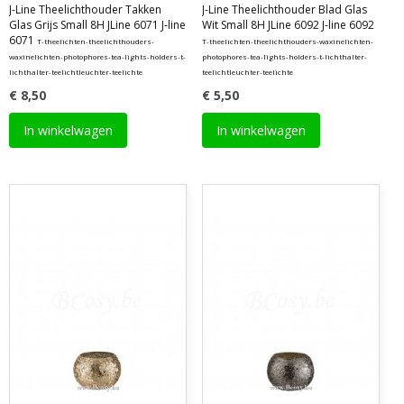
J-Line Theelichthouder Takken
J-Line Theelichthouder Blad Glas
Glas Grijs Small 8H JLine 6071 J-line
Wit Small 8H JLine 6092 J-line 6092
6071
T-theelichten-theelichthouders-
T-theelichten-theelichthouders-waxinelichten-
waxinelichten-photophores-tea-lights-holders-t-
photophores-tea-lights-holders-t-lichthalter-
lichthalter-teelichtleuchter-teelichte
teelichtleuchter-teelichte
€ 8,50
€ 5,50
In winkelwagen
In winkelwagen