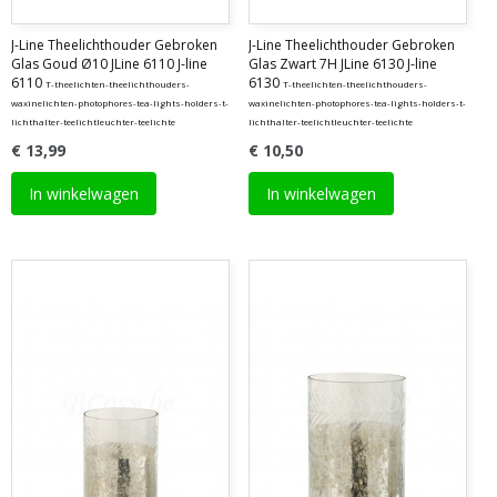
J-Line Theelichthouder Gebroken
J-Line Theelichthouder Gebroken
Glas Goud Ø10 JLine 6110 J-line
Glas Zwart 7H JLine 6130 J-line
6110
6130
T-theelichten-theelichthouders-
T-theelichten-theelichthouders-
waxinelichten-photophores-tea-lights-holders-t-
waxinelichten-photophores-tea-lights-holders-t-
lichthalter-teelichtleuchter-teelichte
lichthalter-teelichtleuchter-teelichte
€ 13,99
€ 10,50
In winkelwagen
In winkelwagen