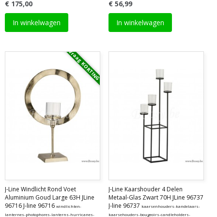
€ 175,00
€ 56,99
In winkelwagen
In winkelwagen
Vraag KORTING
J-Line Windlicht Rond Voet
J-Line Kaarshouder 4 Delen
Aluminium Goud Large 63H JLine
Metaal-Glas Zwart 70H JLine 96737
96716 J-line 96716
J-line 96737
windlichten-
kaarsenhouders-kandelaars-
lanternes-photophores-lanterns-hurricanes-
kaarsehouders-bougeoirs-candleholders-