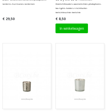
lanterns-hurricanes-lanternen
theelichthouders-waxinelichten-photophores-
tea-lights-holders-t-lichthalter-
teelichtleuchter-teelichte
€ 29,50
€ 8,50
In winkelwagen