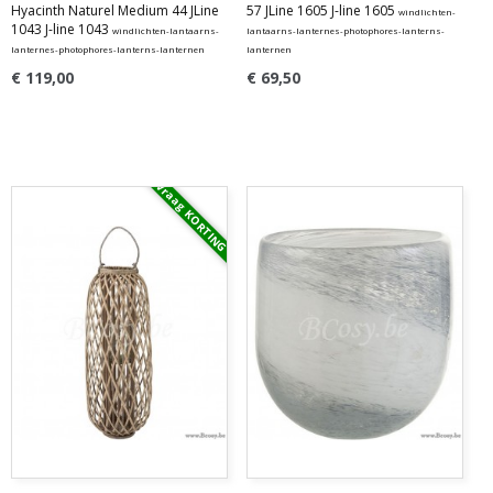
Hyacinth Naturel Medium 44 JLine
57 JLine 1605 J-line 1605
windlichten-
1043 J-line 1043
windlichten-lantaarns-
lantaarns-lanternes-photophores-lanterns-
lanternes-photophores-lanterns-lanternen
lanternen
€ 119,00
€ 69,50
Vraag KORTING