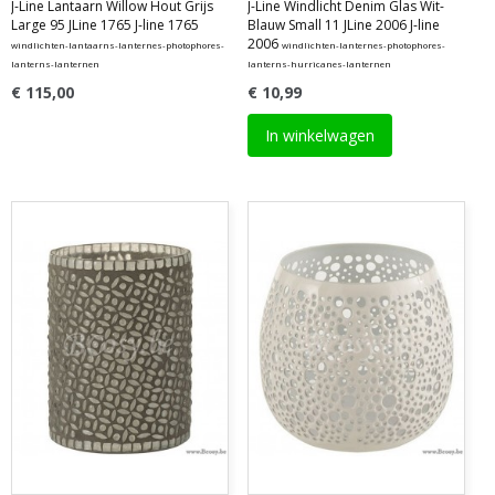
J-Line Lantaarn Willow Hout Grijs
J-Line Windlicht Denim Glas Wit-
Large 95 JLine 1765 J-line 1765
Blauw Small 11 JLine 2006 J-line
2006
windlichten-lantaarns-lanternes-photophores-
windlichten-lanternes-photophores-
lanterns-lanternen
lanterns-hurricanes-lanternen
€ 115,00
€ 10,99
In winkelwagen