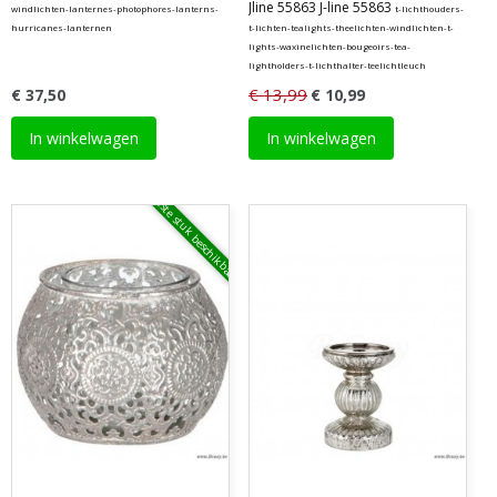
Jline 55863 J-line 55863
windlichten-lanternes-photophores-lanterns-
t-lichthouders-
hurricanes-lanternen
t-lichten-tealights-theelichten-windlichten-t-
lights-waxinelichten-bougeoirs-tea-
lightholders-t-lichthalter-teelichtleuch
€ 13,99
€ 37,50
€ 10,99
In winkelwagen
In winkelwagen
laatste stuk beschikbaar