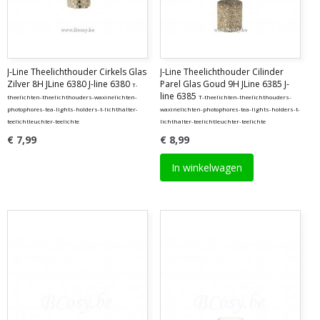
J-Line Theelichthouder Cirkels Glas
J-Line Theelichthouder Cilinder
Zilver 8H JLine 6380 J-line 6380
Parel Glas Goud 9H JLine 6385 J-
T-
line 6385
theelichten-theelichthouders-waxinelichten-
T-theelichten-theelichthouders-
photophores-tea-lights-holders-t-lichthalter-
waxinelichten-photophores-tea-lights-holders-t-
teelichtleuchter-teelichte
lichthalter-teelichtleuchter-teelichte
€ 7,99
€ 8,99
In winkelwagen