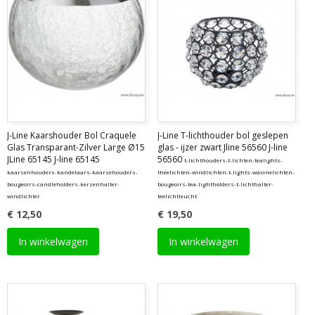
J-Line Kaarshouder Bol Craquele
J-Line T-lichthouder bol geslepen
Glas Transparant-Zilver Large Ø15
glas - ijzer zwart Jline 56560 J-line
JLine 65145 J-line 65145
56560
t-lichthouders-t-lichten-tealights-
kaarsenhouders-kandelaars-kaarsehouders-
theelichten-windlichten-t-lights-waxinelichten-
bougeoirs-candleholders-kerzenhalter-
bougeoirs-tea-lightholders-t-lichthalter-
windlichter
teelichtleucht
€ 12,50
€ 19,50
In winkelwagen
In winkelwagen