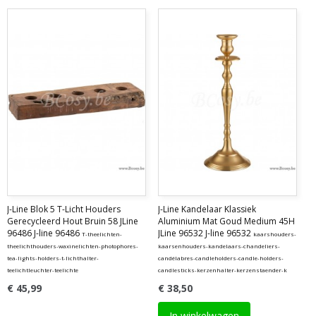
J-Line Blok 5 T-Licht Houders
J-Line Kandelaar Klassiek
Gerecycleerd Hout Bruin 58 JLine
Aluminium Mat Goud Medium 45H
96486 J-line 96486
JLine 96532 J-line 96532
T-theelichten-
kaarshouders-
theelichthouders-waxinelichten-photophores-
kaarsenhouders-kandelaars-chandeliers-
tea-lights-holders-t-lichthalter-
candélabres-candleholders-candle-holders-
teelichtleuchter-teelichte
candlesticks-kerzenhalter-kerzenstaender-k
€ 45,99
€ 38,50
In winkelwagen