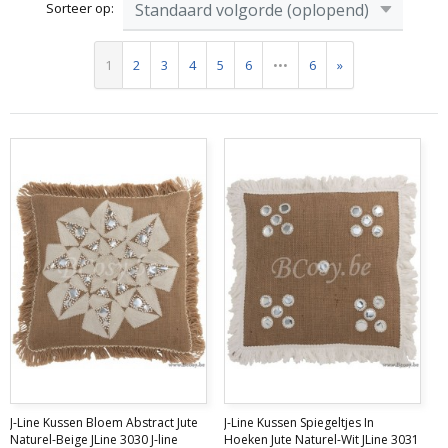
Sorteer op:
1
2
3
4
5
6
•••
6
»
J-Line Kussen Bloem Abstract Jute
J-Line Kussen Spiegeltjes In
Naturel-Beige JLine 3030 J-line
Hoeken Jute Naturel-Wit JLine 3031