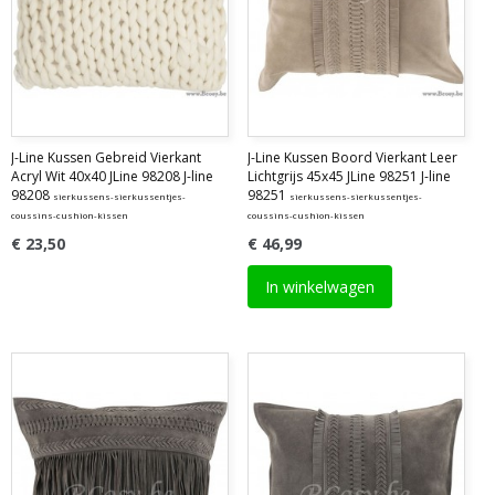
J-Line Kussen Gebreid Vierkant
J-Line Kussen Boord Vierkant Leer
Acryl Wit 40x40 JLine 98208 J-line
Lichtgrijs 45x45 JLine 98251 J-line
98208
98251
sierkussens-sierkussentjes-
sierkussens-sierkussentjes-
coussins-cushion-kissen
coussins-cushion-kissen
€ 23,50
€ 46,99
In winkelwagen