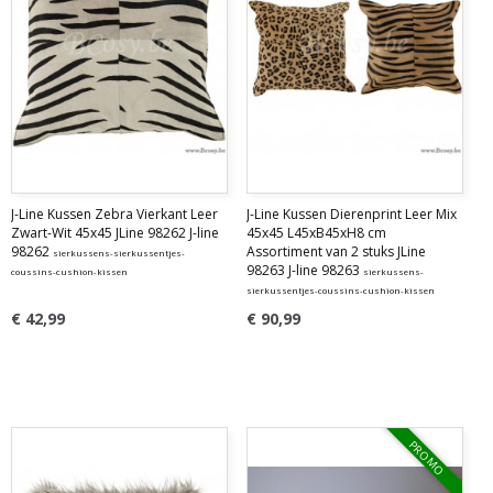
J-Line Kussen Zebra Vierkant Leer
J-Line Kussen Dierenprint Leer Mix
Zwart-Wit 45x45 JLine 98262 J-line
45x45 L45xB45xH8 cm
98262
Assortiment van 2 stuks JLine
sierkussens-sierkussentjes-
98263 J-line 98263
coussins-cushion-kissen
sierkussens-
sierkussentjes-coussins-cushion-kissen
€ 42,99
€ 90,99
PROMO