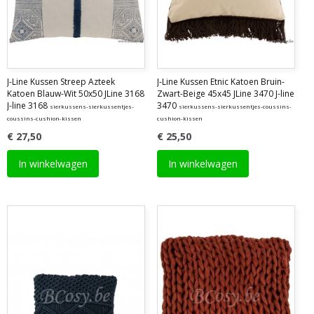
J-Line Kussen Streep Azteek
J-Line Kussen Etnic Katoen Bruin-
Katoen Blauw-Wit 50x50 JLine 3168
Zwart-Beige 45x45 JLine 3470 J-line
J-line 3168
3470
sierkussens-sierkussentjes-
sierkussens-sierkussentjes-coussins-
coussins-cushion-kissen
cushion-kissen
€ 27,50
€ 25,50
In winkelwagen
In winkelwagen