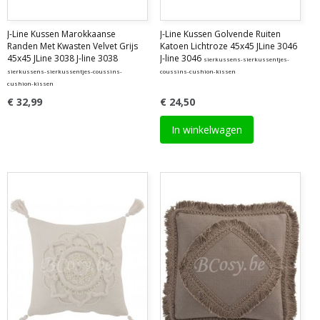
J-Line Kussen Marokkaanse
J-Line Kussen Golvende Ruiten
Randen Met Kwasten Velvet Grijs
Katoen Lichtroze 45x45 JLine 3046
45x45 JLine 3038 J-line 3038
J-line 3046
sierkussens-sierkussentjes-
sierkussens-sierkussentjes-coussins-
coussins-cushion-kissen
cushion-kissen
€ 32,99
€ 24,50
In winkelwagen