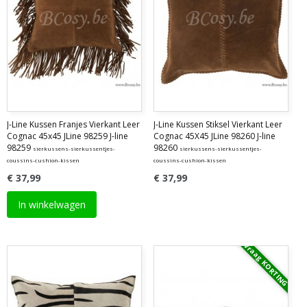
J-Line Kussen Franjes Vierkant Leer
J-Line Kussen Stiksel Vierkant Leer
Cognac 45x45 JLine 98259 J-line
Cognac 45X45 JLine 98260 J-line
98259
98260
sierkussens-sierkussentjes-
sierkussens-sierkussentjes-
coussins-cushion-kissen
coussins-cushion-kissen
€ 37,99
€ 37,99
In winkelwagen
Vraag KORTING