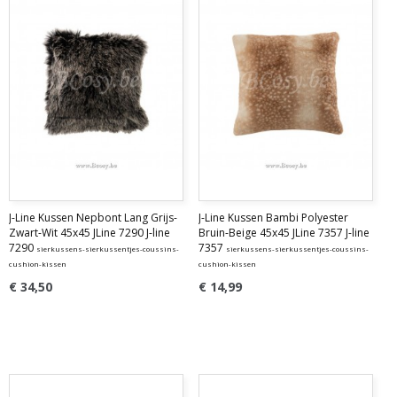
J-Line Kussen Nepbont Lang Grijs-
J-Line Kussen Bambi Polyester
Zwart-Wit 45x45 JLine 7290 J-line
Bruin-Beige 45x45 JLine 7357 J-line
7290
7357
sierkussens-sierkussentjes-coussins-
sierkussens-sierkussentjes-coussins-
cushion-kissen
cushion-kissen
€ 34,50
€ 14,99