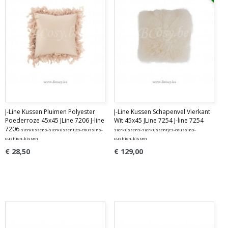
J-Line Kussen Pluimen Polyester
J-Line Kussen Schapenvel Vierkant
Poederroze 45x45 JLine 7206 J-line
Wit 45x45 JLine 7254 J-line 7254
7206
sierkussens-sierkussentjes-coussins-
sierkussens-sierkussentjes-coussins-
cushion-kissen
cushion-kissen
€ 28,50
€ 129,00