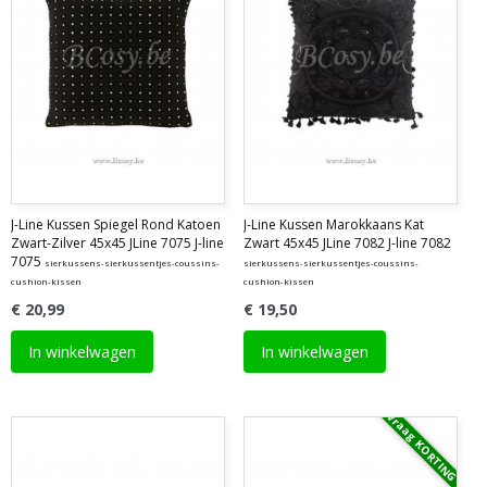
J-Line Kussen Spiegel Rond Katoen
J-Line Kussen Marokkaans Kat
Zwart-Zilver 45x45 JLine 7075 J-line
Zwart 45x45 JLine 7082 J-line 7082
7075
sierkussens-sierkussentjes-coussins-
sierkussens-sierkussentjes-coussins-
cushion-kissen
cushion-kissen
€ 20,99
€ 19,50
In winkelwagen
In winkelwagen
Vraag KORTING