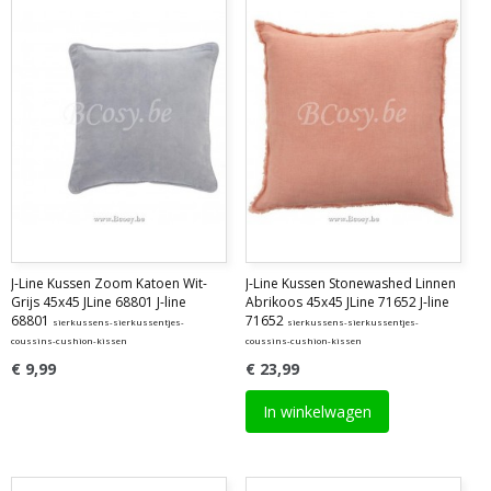
J-Line Kussen Zoom Katoen Wit-
J-Line Kussen Stonewashed Linnen
Grijs 45x45 JLine 68801 J-line
Abrikoos 45x45 JLine 71652 J-line
68801
71652
sierkussens-sierkussentjes-
sierkussens-sierkussentjes-
coussins-cushion-kissen
coussins-cushion-kissen
€ 9,99
€ 23,99
In winkelwagen