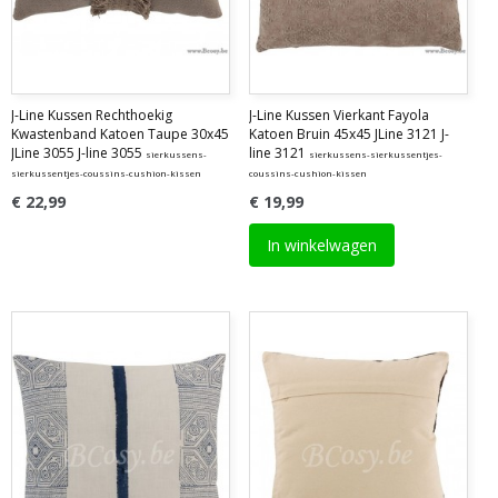
J-Line Kussen Rechthoekig
J-Line Kussen Vierkant Fayola
Kwastenband Katoen Taupe 30x45
Katoen Bruin 45x45 JLine 3121 J-
JLine 3055 J-line 3055
line 3121
sierkussens-
sierkussens-sierkussentjes-
sierkussentjes-coussins-cushion-kissen
coussins-cushion-kissen
€ 22,99
€ 19,99
In winkelwagen