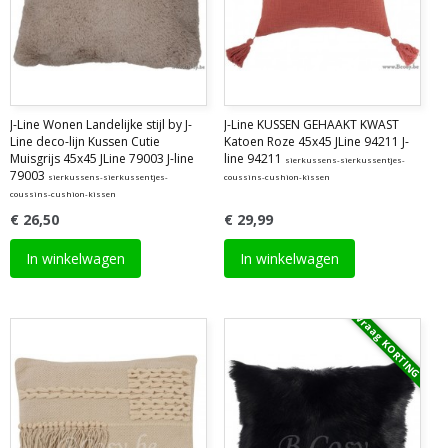
J-Line Wonen Landelijke stijl by J-
J-Line KUSSEN GEHAAKT KWAST
Line deco-lijn Kussen Cutie
Katoen Roze 45x45 JLine 94211 J-
Muisgrijs 45x45 JLine 79003 J-line
line 94211
sierkussens-sierkussentjes-
79003
sierkussens-sierkussentjes-
coussins-cushion-kissen
coussins-cushion-kissen
€ 26,50
€ 29,99
In winkelwagen
In winkelwagen
Vraag KORTING