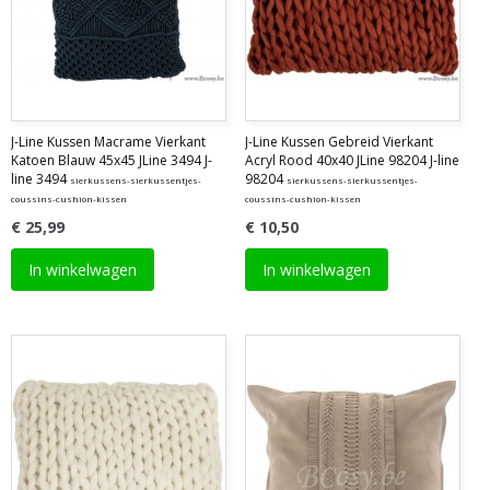
J-Line Kussen Macrame Vierkant
J-Line Kussen Gebreid Vierkant
Katoen Blauw 45x45 JLine 3494 J-
Acryl Rood 40x40 JLine 98204 J-line
line 3494
98204
sierkussens-sierkussentjes-
sierkussens-sierkussentjes-
coussins-cushion-kissen
coussins-cushion-kissen
€ 25,99
€ 10,50
In winkelwagen
In winkelwagen