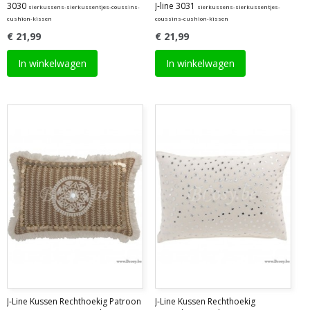
3030
J-line 3031
sierkussens-sierkussentjes-coussins-
sierkussens-sierkussentjes-
cushion-kissen
coussins-cushion-kissen
€ 21,99
€ 21,99
In winkelwagen
In winkelwagen
J-Line Kussen Rechthoekig Patroon
J-Line Kussen Rechthoekig