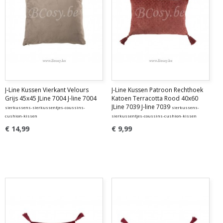
J-Line Kussen Vierkant Velours
J-Line Kussen Patroon Rechthoek
Grijs 45x45 JLine 7004 J-line 7004
Katoen Terracotta Rood 40x60
JLine 7039 J-line 7039
sierkussens-sierkussentjes-coussins-
sierkussens-
cushion-kissen
sierkussentjes-coussins-cushion-kissen
€ 14,99
€ 9,99