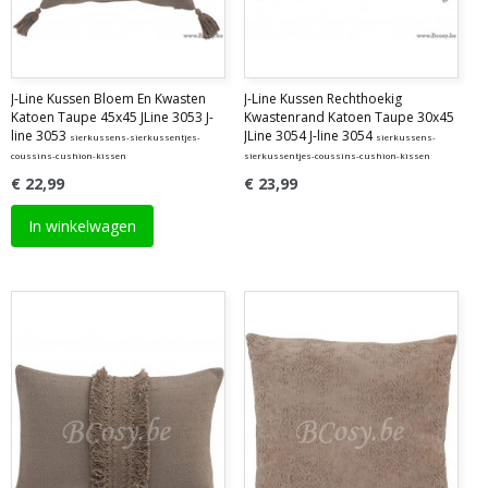
J-Line Kussen Bloem En Kwasten
J-Line Kussen Rechthoekig
Katoen Taupe 45x45 JLine 3053 J-
Kwastenrand Katoen Taupe 30x45
line 3053
JLine 3054 J-line 3054
sierkussens-sierkussentjes-
sierkussens-
coussins-cushion-kissen
sierkussentjes-coussins-cushion-kissen
€ 22,99
€ 23,99
In winkelwagen