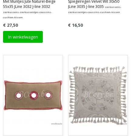
Met Muntjes Jute Naturel-Beige
Spiegelregen Velvet Wit 30x50
55x35 JLine 3032 J-line 3032
JLine 3035 J-line 3035
sierkussens-
sierkussens-sierkussentjes-coussins-
sierkussentjes-coussins-cushion-kissen
cushion-kissen
€ 27,50
€ 16,50
In winkelwagen