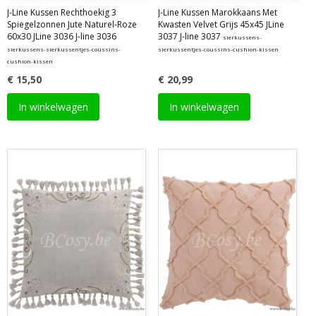
J-Line Kussen Rechthoekig 3
J-Line Kussen Marokkaans Met
Spiegelzonnen Jute Naturel-Roze
Kwasten Velvet Grijs 45x45 JLine
60x30 JLine 3036 J-line 3036
3037 J-line 3037
sierkussens-
sierkussens-sierkussentjes-coussins-
sierkussentjes-coussins-cushion-kissen
cushion-kissen
€ 15,50
€ 20,99
In winkelwagen
In winkelwagen