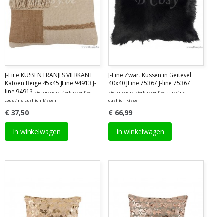
J-Line KUSSEN FRANJES VIERKANT
J-Line Zwart Kussen in Geitevel
Katoen Beige 45x45 JLine 94913 J-
40x40 JLine 75367 J-line 75367
line 94913
sierkussens-sierkussentjes-
sierkussens-sierkussentjes-coussins-
coussins-cushion-kissen
cushion-kissen
€ 37,50
€ 66,99
In winkelwagen
In winkelwagen