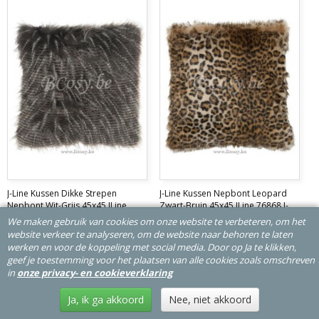
J-Line Kussen Dikke Strepen
J-Line Kussen Nepbont Leopard
Nepbont Wit-Grijs 45x45 JLine
Zwart-Bruin 45x45 JLine 76868 J-
76866 J-line 76866
line 76868
sierkussens-
sierkussens-sierkussentjes-
We maken gebruik van cookies om onze website te verbeteren, om het
sierkussentjes-coussins-cushion-kissen
coussins-cushion-kissen
website verkeer te analyseren, om de website naar behoren te laten
werken en voor de koppeling met social media. Door op Ja te klikken,
€ 32,99
€ 30,99
geef je toestemming voor het plaatsen van alle cookies zoals omschreven
in
onze privacy- en cookieverklaring
In winkelwagen
Ja, ik ga akkoord
Nee, niet akkoord