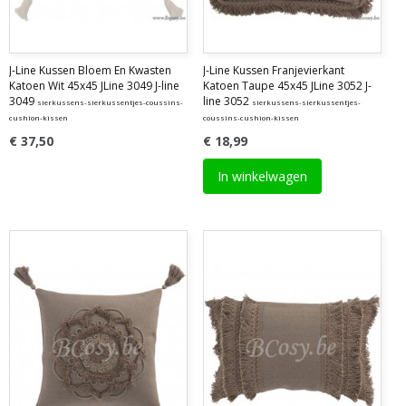
J-Line Kussen Bloem En Kwasten
J-Line Kussen Franjevierkant
Katoen Wit 45x45 JLine 3049 J-line
Katoen Taupe 45x45 JLine 3052 J-
3049
line 3052
sierkussens-sierkussentjes-coussins-
sierkussens-sierkussentjes-
cushion-kissen
coussins-cushion-kissen
€ 37,50
€ 18,99
In winkelwagen