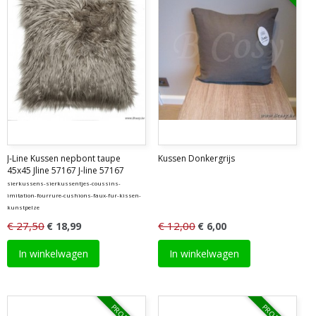
J-Line Kussen nepbont taupe
Kussen Donkergrijs
45x45 Jline 57167 J-line 57167
sierkussens-sierkussentjes-coussins-
imitation-fourrure-cushions-faux-fur-kissen-
kunstpelze
€ 27,50
€ 12,00
€ 18,99
€ 6,00
In winkelwagen
In winkelwagen
PROMO
PROMO