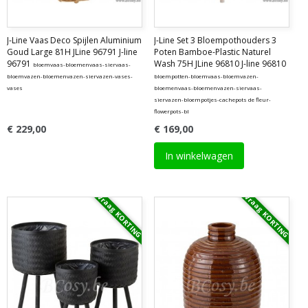
J-Line Vaas Deco Spijlen Aluminium
J-Line Set 3 Bloempothouders 3
Goud Large 81H JLine 96791 J-line
Poten Bamboe-Plastic Naturel
96791
Wash 75H JLine 96810 J-line 96810
bloemvaas-bloemenvaas-siervaas-
bloemvazen-bloemenvazen-siervazen-vases-
bloempotten-bloemvaas-bloemvazen-
vases
bloemenvaas-bloemenvazen-siervaas-
siervazen-bloempotjes-cachepots de fleur-
flowerpots-bl
€ 229,00
€ 169,00
In winkelwagen
Vraag KORTING
Vraag KORTING