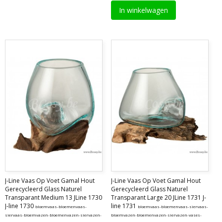
In winkelwagen
J-Line Vaas Op Voet Gamal Hout
J-Line Vaas Op Voet Gamal Hout
Gerecycleerd Glass Naturel
Gerecycleerd Glass Naturel
Transparant Medium 13 JLine 1730
Transparant Large 20 JLine 1731 J-
J-line 1730
line 1731
bloemvaas-bloemenvaas-
bloemvaas-bloemenvaas-siervaas-
siervaas-bloemvazen-bloemenvazen-siervazen-
bloemvazen-bloemenvazen-siervazen-vases-