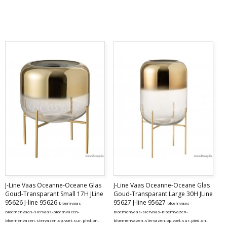
J-Line Vaas Oceanne-Oceane Glas
J-Line Vaas Oceanne-Oceane Glas
Goud-Transparant Small 17H JLine
Goud-Transparant Large 30H JLine
95626 J-line 95626
95627 J-line 95627
bloemvaas-
bloemvaas-
bloemenvaas-siervaas-bloemvazen-
bloemenvaas-siervaas-bloemvazen-
bloemenvazen-siervazen-op-voet-sur-pied-on-
bloemenvazen-siervazen-op-voet-sur-pied-on-