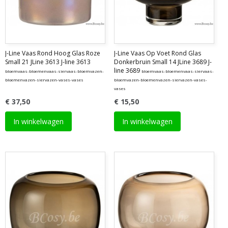
J-Line Vaas Rond Hoog Glas Roze
J-Line Vaas Op Voet Rond Glas
Small 21 JLine 3613 J-line 3613
Donkerbruin Small 14 JLine 3689 J-
line 3689
bloemvaas-bloemenvaas-siervaas-bloemvazen-
bloemvaas-bloemenvaas-siervaas-
bloemenvazen-siervazen-vases-vases
bloemvazen-bloemenvazen-siervazen-vases-
vases
€ 37,50
€ 15,50
In winkelwagen
In winkelwagen