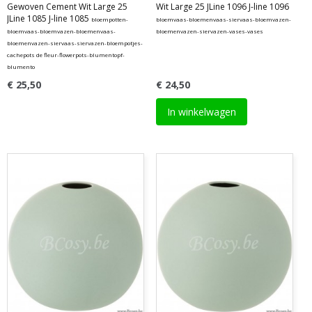
Gewoven Cement Wit Large 25
Wit Large 25 JLine 1096 J-line 1096
JLine 1085 J-line 1085
bloempotten-
bloemvaas-bloemenvaas-siervaas-bloemvazen-
bloemvaas-bloemvazen-bloemenvaas-
bloemenvazen-siervazen-vases-vases
bloemenvazen-siervaas-siervazen-bloempotjes-
cachepots de fleur-flowerpots-blumentopf-
blumento
€ 25,50
€ 24,50
In winkelwagen