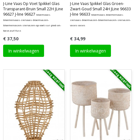
J-Line Vaas Op Voet Spikkel Glas
J-Line Vaas Spikkel Glas Groen-
Transparant-Bruin Small 22H JLine
Zwart-Goud Small 24H JLine 96633
96627 J-line 96627
J-line 96633
bloemvaas-
bloemvaas-bloemenvaas-
bloemenvaas-siervaas-bloemvazen-
siervaas-bloemvazen-bloemenvazen-siervazen-
bloemenvazen-siervazen-op-voet-sur-pied-on-
vases-vases
base-auf-fuss
€ 37,50
€ 34,99
In winkelwagen
In winkelwagen
Vraag KORTING
Vraag KORTING