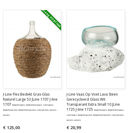
Vraag KORTING
J-Line Fles Bedekt Gras-Glas
J-Line Vaas Op Voet Lava Steen
Naturel Large 53 JLine 1707 J-line
Gerecycleerd Glass Wit
1707
Transparant Extra Small 10 JLine
bloemvaas-bloemenvaas-siervaas-
1725 J-line 1725
bloemvazen-bloemenvazen-siervazen-vases-
bloemvaas-bloemenvaas-
vases
siervaas-bloemvazen-bloemenvazen-siervazen-
vases-vases
€ 125,00
€ 20,99