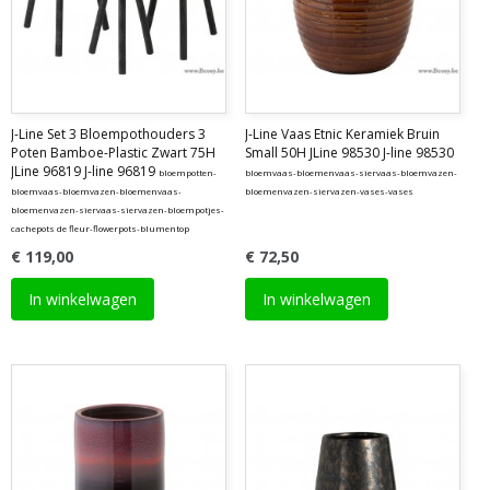
J-Line Set 3 Bloempothouders 3
J-Line Vaas Etnic Keramiek Bruin
Poten Bamboe-Plastic Zwart 75H
Small 50H JLine 98530 J-line 98530
JLine 96819 J-line 96819
bloempotten-
bloemvaas-bloemenvaas-siervaas-bloemvazen-
bloemvaas-bloemvazen-bloemenvaas-
bloemenvazen-siervazen-vases-vases
bloemenvazen-siervaas-siervazen-bloempotjes-
cachepots de fleur-flowerpots-blumentop
€ 119,00
€ 72,50
In winkelwagen
In winkelwagen