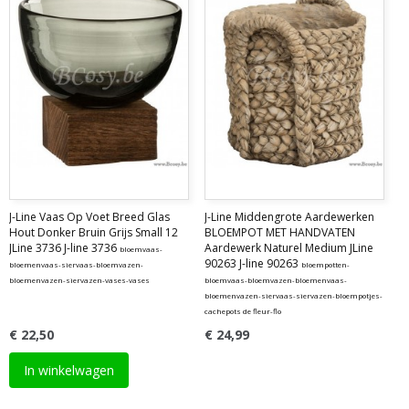
J-Line Vaas Op Voet Breed Glas
J-Line Middengrote Aardewerken
Hout Donker Bruin Grijs Small 12
BLOEMPOT MET HANDVATEN
JLine 3736 J-line 3736
Aardewerk Naturel Medium JLine
bloemvaas-
90263 J-line 90263
bloemenvaas-siervaas-bloemvazen-
bloempotten-
bloemenvazen-siervazen-vases-vases
bloemvaas-bloemvazen-bloemenvaas-
bloemenvazen-siervaas-siervazen-bloempotjes-
cachepots de fleur-flo
€ 22,50
€ 24,99
In winkelwagen