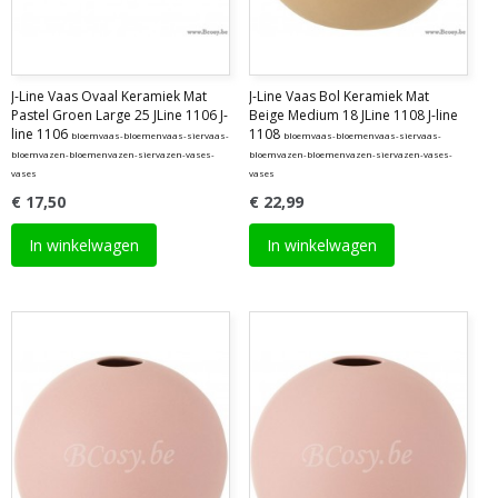
J-Line Vaas Ovaal Keramiek Mat
J-Line Vaas Bol Keramiek Mat
Pastel Groen Large 25 JLine 1106 J-
Beige Medium 18 JLine 1108 J-line
line 1106
1108
bloemvaas-bloemenvaas-siervaas-
bloemvaas-bloemenvaas-siervaas-
bloemvazen-bloemenvazen-siervazen-vases-
bloemvazen-bloemenvazen-siervazen-vases-
vases
vases
€ 17,50
€ 22,99
In winkelwagen
In winkelwagen