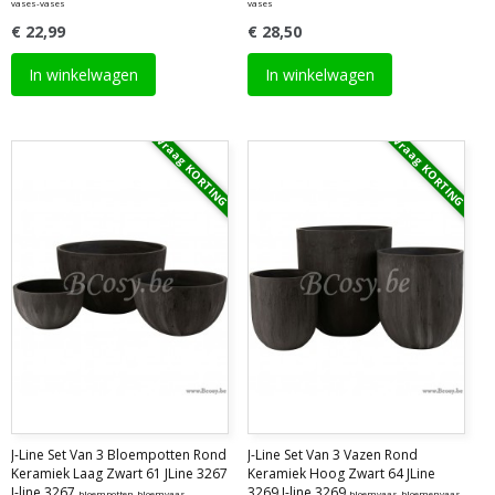
vases-vases
vases
€ 22,99
€ 28,50
In winkelwagen
In winkelwagen
Vraag KORTING
Vraag KORTING
J-Line Set Van 3 Bloempotten Rond
J-Line Set Van 3 Vazen Rond
Keramiek Laag Zwart 61 JLine 3267
Keramiek Hoog Zwart 64 JLine
J-line 3267
3269 J-line 3269
bloempotten-bloemvaas-
bloemvaas-bloemenvaas-