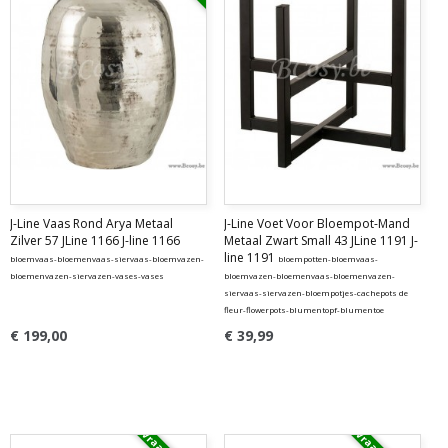
J-Line Vaas Rond Arya Metaal
J-Line Voet Voor Bloempot-Mand
Zilver 57 JLine 1166 J-line 1166
Metaal Zwart Small 43 JLine 1191 J-
line 1191
bloemvaas-bloemenvaas-siervaas-bloemvazen-
bloempotten-bloemvaas-
bloemenvazen-siervazen-vases-vases
bloemvazen-bloemenvaas-bloemenvazen-
siervaas-siervazen-bloempotjes-cachepots de
fleur-flowerpots-blumentopf-blumentoe
€ 199,00
€ 39,99