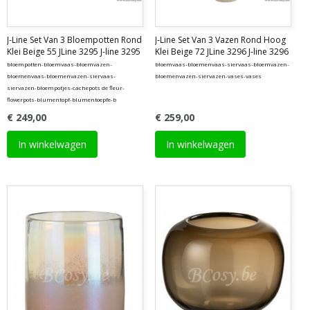
J-Line Set Van 3 Bloempotten Rond
J-Line Set Van 3 Vazen Rond Hoog
Klei Beige 55 JLine 3295 J-line 3295
Klei Beige 72 JLine 3296 J-line 3296
bloempotten-bloemvaas-bloemvazen-
bloemvaas-bloemenvaas-siervaas-bloemvazen-
bloemenvaas-bloemenvazen-siervaas-
bloemenvazen-siervazen-vases-vases
siervazen-bloempotjes-cachepots de fleur-
flowerpots-blumentopf-blumentoepfe-b
€ 249,00
€ 259,00
In winkelwagen
In winkelwagen