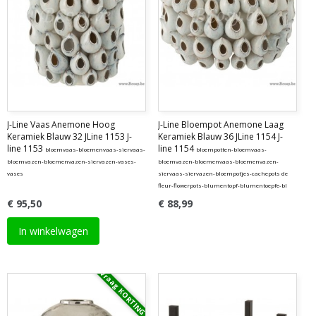
J-Line Vaas Anemone Hoog
J-Line Bloempot Anemone Laag
Keramiek Blauw 32 JLine 1153 J-
Keramiek Blauw 36 JLine 1154 J-
line 1153
line 1154
bloemvaas-bloemenvaas-siervaas-
bloempotten-bloemvaas-
bloemvazen-bloemenvazen-siervazen-vases-
bloemvazen-bloemenvaas-bloemenvazen-
vases
siervaas-siervazen-bloempotjes-cachepots de
fleur-flowerpots-blumentopf-blumentoepfe-bl
€ 95,50
€ 88,99
In winkelwagen
Vraag KORTING