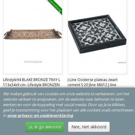
Vraag uw korting
Lifestyle94 BLAKE BRONZE TRAY L
J-Line Oosterse plateau zwart
113x34x9 cm--Lifestyle BRONZEN
cement S 20 Jline 68012 J-line
DIENBLAD BLAKE L 113x34x9 cm--
68012
trays-dienbladen-serveerbladen-
We maken gebruik van cookies om onze website te verbeteren, om het
Lifestyle 110244
kommen schalen schaal
plateaux-plats-wooden-plates-schale-tablette
website verkeer te analyseren, om de website naar behoren te laten
plats bowls round dish schale
werken en voor de koppeling met social media. Door op Ja te klikken,
€ 209,00
€ 9,50
geef je toestemming voor het plaatsen van alle cookies zoals omschreven
in
onze privacy- en cookieverklaring
In winkelwagen
In winkelwagen
Ja, ik ga akkoord
Nee, niet akkoord