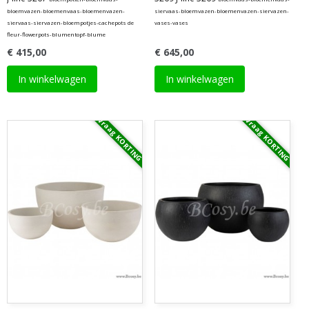
bloemvazen-bloemenvaas-bloemenvazen-
siervaas-bloemvazen-bloemenvazen-siervazen-
siervaas-siervazen-bloempotjes-cachepots de
vases-vases
fleur-flowerpots-blumentopf-blume
€ 415,00
€ 645,00
In winkelwagen
In winkelwagen
Vraag KORTING
Vraag KORTING