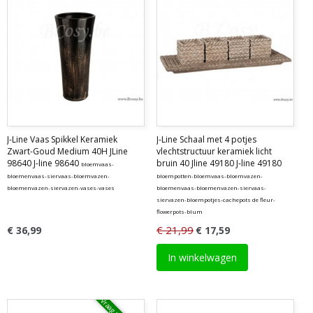
J-Line Vaas Spikkel Keramiek
J-Line Schaal met 4 potjes
Zwart-Goud Medium 40H JLine
vlechtstructuur keramiek licht
98640 J-line 98640
bruin 40 Jline 49180 J-line 49180
bloemvaas-
bloemenvaas-siervaas-bloemvazen-
bloempotten-bloemvaas-bloemvazen-
bloemenvazen-siervazen-vases-vases
bloemenvaas-bloemenvazen-siervaas-
siervazen-bloempotjes-cachepots de fleur-
flowerpots-blum
€ 21,99
€ 36,99
€ 17,59
In winkelwagen