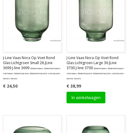
J-Line Vaas Nora Op Voet Rond
J-Line Vaas Nora Op Voet Rond
Glas Lichtgroen Small 28 JLine
Glas Lichtgroen Large 36 JLine
3699 J-line 3699
3700 J-line 3700
bloemvaas-bloemenvaas-
bloemvaas-bloemenvaas-
siervaas-bloemvazen-bloemenvazen-siervazen-
siervaas-bloemvazen-bloemenvazen-siervazen-
vases-vases
vases-vases
€ 24,50
€ 38,99
In winkelwagen