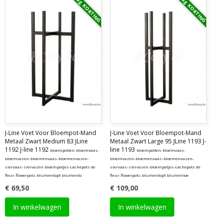
Vraag KORTING
Vraag KORTING
J-Line Voet Voor Bloempot-Mand
J-Line Voet Voor Bloempot-Mand
Metaal Zwart Medium 83 JLine
Metaal Zwart Large 95 JLine 1193 J-
1192 J-line 1192
line 1193
bloempotten-bloemvaas-
bloempotten-bloemvaas-
bloemvazen-bloemenvaas-bloemenvazen-
bloemvazen-bloemenvaas-bloemenvazen-
siervaas-siervazen-bloempotjes-cachepots de
siervaas-siervazen-bloempotjes-cachepots de
fleur-flowerpots-blumentopf-blumento
fleur-flowerpots-blumentopf-blumentoe
€ 69,50
€ 109,00
In winkelwagen
In winkelwagen