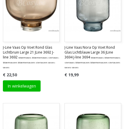
J-Line Vaas Op Voet Rond Glas
J-Line Vaas Nora Op Voet Rond
Lichtbruin Large 21 JLine 3692 J-
Glas Lichtblauw Large 36 JLine
line 3692
3694 J-line 3694
bloemvaas-bloemenvaas-siervaas-
bloemvaas-bloemenvaas-
bloemvazen-bloemenvazen-siervazen-vases-
siervaas-bloemvazen-bloemenvazen-siervazen-
vases
vases-vases
€ 22,50
€ 19,99
In winkelwagen