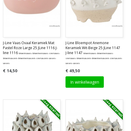
J-Line Vaas Ovaal Keramiek Mat
J-Line Bloempot Anemone
Pastel Roze Large 25 JLine 1116 J-
Keramiek Wit-Beige 25 JLine 1147
line 1116
J-line 1147
bloemvaas-bloemenvaas-siervaas-
bloemvaas-bloemenvaas-
bloemvazen-bloemenvazen-siervazen-vases-
siervaas-bloemvazen-bloemenvazen-siervazen-
vases
vases-vases
€ 14,50
€ 49,50
In winkelwagen
Vraag KORTING
Vraag KORTING