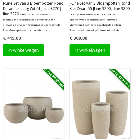
J-Line Set Van 3 Bloempotten Rond
J-Line Set Van 3 Bloempotten Rond
Keramiek Laag Wit 61 JLine 3270 J-
Klei Zwart 55 JLine 3290 J-line 3290
line 3270
bloempotten-bloemvaas-
bloempotten-bloemvaas-bloemvazen-
bloemvazen-bloemenvaas-bloemenvazen-
bloemenvaas-bloemenvazen-siervaas-
siervaas-siervazen-bloempotjes-cachepots de
siervazen-bloempotjes-cachepots de fleur-
fleur-flowerpots-blumentopf-blument
flowerpots-blumentopf-blumentoepfe-b
€ 415,00
€ 309,00
In winkelwagen
In winkelwagen
Vraag KORTING
Vraag KORTING