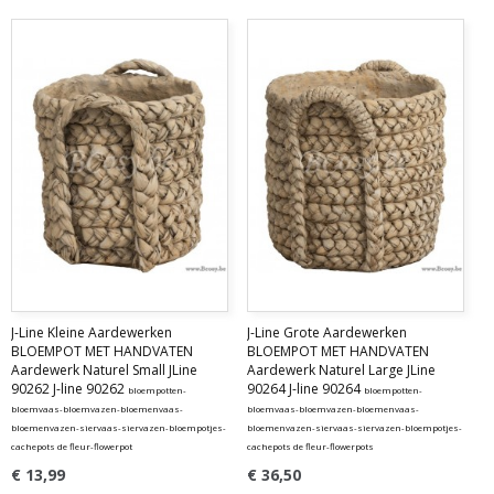
J-Line Kleine Aardewerken
J-Line Grote Aardewerken
BLOEMPOT MET HANDVATEN
BLOEMPOT MET HANDVATEN
Aardewerk Naturel Small JLine
Aardewerk Naturel Large JLine
90262 J-line 90262
90264 J-line 90264
bloempotten-
bloempotten-
bloemvaas-bloemvazen-bloemenvaas-
bloemvaas-bloemvazen-bloemenvaas-
bloemenvazen-siervaas-siervazen-bloempotjes-
bloemenvazen-siervaas-siervazen-bloempotjes-
cachepots de fleur-flowerpot
cachepots de fleur-flowerpots
€ 13,99
€ 36,50