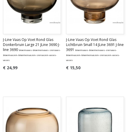
J-Line Vaas Op Voet Rond Glas
J-Line Vaas Op Voet Rond Glas
Donkerbruin Large 21 JLine 3690 J-
Lichtbruin Small 14 JLine 3691 J-line
line 3690
3691
bloemvaas-bloemenvaas-siervaas-
bloemvaas-bloemenvaas-siervaas-
bloemvazen-bloemenvazen-siervazen-vases-
bloemvazen-bloemenvazen-siervazen-vases-
vases
vases
€ 24,99
€ 15,50