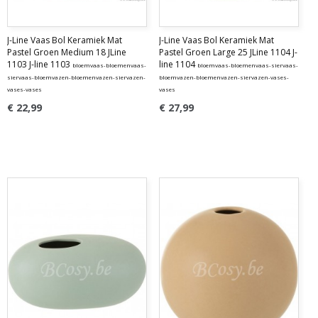
J-Line Vaas Bol Keramiek Mat
J-Line Vaas Bol Keramiek Mat
Pastel Groen Medium 18 JLine
Pastel Groen Large 25 JLine 1104 J-
1103 J-line 1103
line 1104
bloemvaas-bloemenvaas-
bloemvaas-bloemenvaas-siervaas-
siervaas-bloemvazen-bloemenvazen-siervazen-
bloemvazen-bloemenvazen-siervazen-vases-
vases-vases
vases
€ 22,99
€ 27,99