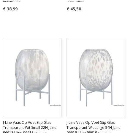
base-auf-fuss
base-auf-fuss
€ 38,99
€ 45,50
J-Line Vaas Op Voet Stip Glas
J-Line Vaas Op Voet Stip Glas
Transparant-Wit Small 22H JLine
Transparant-Wit Large 34H JLine
96618 J-line 96618
96619 J-line 96619
bloemvaas-
bloemvaas-