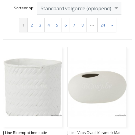
Sorteer op:
1
2
3
4
5
6
7
8
•••
24
»
J-Line Bloempot Immitatie
J-Line Vaas Ovaal Keramiek Mat