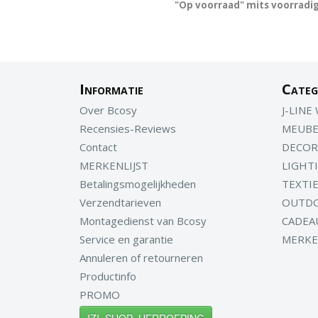
"Op voorraad" mits voorradig
Informatie
Categ
Over Bcosy
J-LINE
Recensies-Reviews
MEUBE
Contact
DECOR
MERKENLIJST
LIGHT
Betalingsmogelijkheden
TEXTI
Verzendtarieven
OUTD
Montagedienst van Bcosy
CADEA
Service en garantie
MERK
Annuleren of retourneren
Productinfo
PROMO