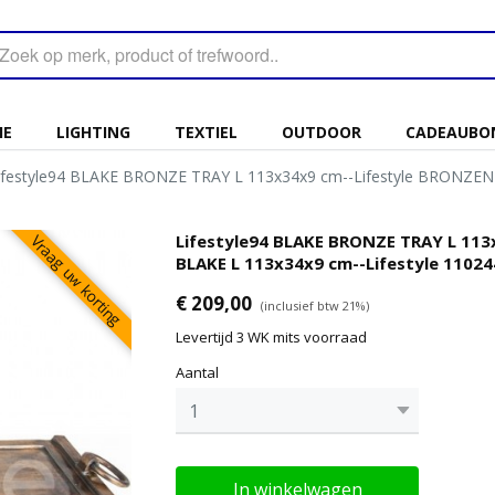
IE
LIGHTING
TEXTIEL
OUTDOOR
CADEAUBO
ifestyle94 BLAKE BRONZE TRAY L 113x34x9 cm--Lifestyle BRONZEN
Lifestyle94 BLAKE BRONZE TRAY L 11
Vraag uw korting
BLAKE L 113x34x9 cm--Lifestyle 1102
€ 209,00
(inclusief btw 21%)
Levertijd 3 WK mits voorraad
Aantal
In winkelwagen