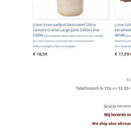
J-Line Voorraadpot Decoratief Olina
J-Line Sc
Cement Creme Large JLine 53004 J-line
keramiek l
53004
49180
voorraadpotten-potten-pots-a-de-provision-storage-
blo
jars-vorratsdosen-vorratsbehalter-vorratsbehaelter-
bloemenvazen
lebensmittelglas-lebensmittelglaes
fleur-flowerp
€ 16,50
€ 17,59
Bc
Telefonisch 8-12u
en
13.30-
Gratis
verzend
W
ij leveren o
We ship also abroad