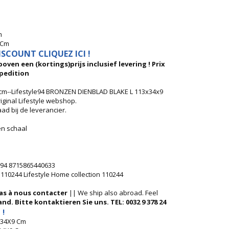
m
 Cm
SCOUNT CLIQUEZ ICI !
oven een (kortings)prijs inclusief levering ! Prix
pedition
cm--Lifestyle94 BRONZEN DIENBLAD BLAKE L 113x34x9
iginal Lifestyle webshop.
ad bij de leverancier.
en schaal
le94 8715865440633
4 110244 Lifestyle Home collection 110244
pas à nous contacter
|| We ship also abroad. Feel
nd. Bitte kontaktieren Sie uns. TEL: 0032 9 378 24
 !
3X34X9 Cm