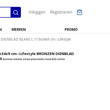
Inloggen
Registreren
N
MERKEN
PROMO
 DIENBLAD BLAKE L 113x34x9 cm--Lifestyle
3x34x9 cm--Lifestyle BRONZEN DIENBLAD
44
kommen schalen schaal plats bowls round dish schale