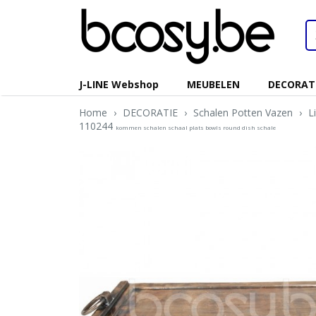
J-LINE Webshop
MEUBELEN
DECORAT
Home
›
DECORATIE
›
Schalen Potten Vazen
›
L
110244
kommen schalen schaal plats bowls round dish schale