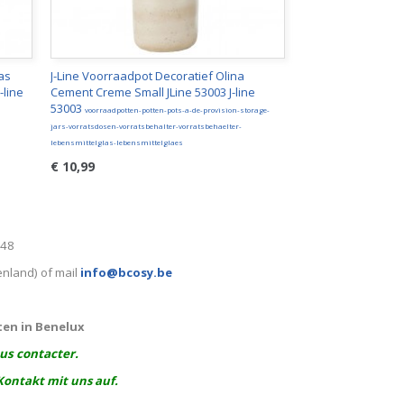
las
J-Line Voorraadpot Decoratief Olina
-line
Cement Creme Small JLine 53003 J-line
53003
voorraadpotten-potten-pots-a-de-provision-storage-
jars-vorratsdosen-vorratsbehalter-vorratsbehaelter-
lebensmittelglas-lebensmittelglaes
€ 10,99
248
enland) of mail
info@bcosy.be
ten in Benelux
ous contacter.
Kontakt mit uns auf.