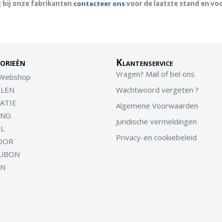
 bij onze fabrikanten
contacteer ons
voor de laatste stand en vo
orieën
Klantenservice
Vragen? Mail of bel ons
 Webshop
LEN
Wachtwoord vergeten ?
ATIE
Algemene Voorwaarden
ING
Juridische vermeldingen
EL
Privacy-en cookiebeleid
OOR
UBON
EN