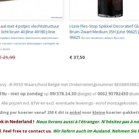
haal met 4 potjes vlechtstructuur
J-Line Fles-Stop Spikkel Decoratief G
icht bruin 40 Jline 49180 J-line
Bruin-Zwart Medium 35H JLine 96625 J
96625
empotten-bloemvaas-bloemvazen-bloemenvaas-
flessen-bouteilles-bottles-flaschen
-siervaas-siervazen-bloempotjes-cachepots de
ots-blum
€ 21,99
€ 37,50
osy - B-9950 Waarschoot België met Ondernemingsnummer BE0889388
19u - niet op zondag
op
09/378.24.30
(België)
of
0032 93782430
(Buit
Alle prijzen incl. BTW en excl. eventuele leverings- en/of montagekosten
.
ing per koerier vanaf 250 € dit is
enkel
voor
kleine
koerier-pakket
ok in Nederland !
Nous livrons aussi à l'
étranger
. N'hésitez pas à n
. Feel free to contact us.
Wir liefern auch im Ausland. Nehmen Sie 