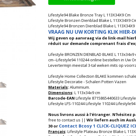
Lifestyle94 Blake Bronze Tray L 113X34X9 Cm
Lifestyle Bronzen Dienblad Blake L 113X34X9 C
Lifestyle94 Bronzen Dienblad Blake L 113X34X9
VRAAG NU UW KORTING KLIK HIER-DI
Wij geven op aanvraag via de link-mail hierb
réduit sur demande comprenant frais d'ex
Lifestyle BRONZEN DIENBLAD BLAKE L 113x34x9 
cm--Lifestyle94 110244 online bestellen in Uw Or
Levertermijn meestal 3-tal weken mits op voorra
Lifestyle Home Collection BLAKE kommen schal
Lifestyle Decoratie - Schalen Potten Vazen
Materials
:
Aluminium.
Dimensions
:
L 113x34x9 cm
Barcode-EAN
Lifestyle 8715865440633 Lifesty
Lifestyle LFS-110244 Lifestyle 110244 Lifestyle9
Nous livrons aussi à l'étranger. N'hésitez 
free to contact us ||
Wir liefern auch im Ausla
Contact Bcosy 1 CLICK-CLIQUEZ ICI
30 or
Français
:
Lifestyle Plateau Bronze Blake L 11