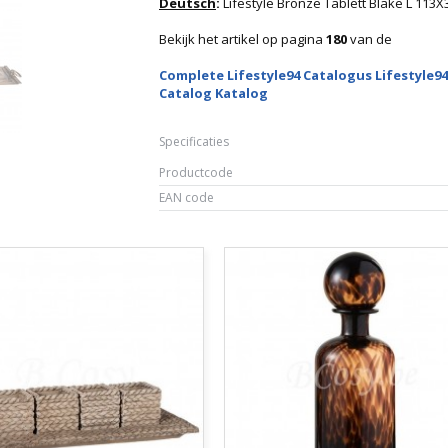
Deutsch
:
Lifestyle Bronze Tablett Blake L 113
Bekijk het artikel op pagina
180
van de
Complete Lifestyle94 Catalogus Lifestyle94
Catalog Katalog
Specificaties
Productcode
EAN code