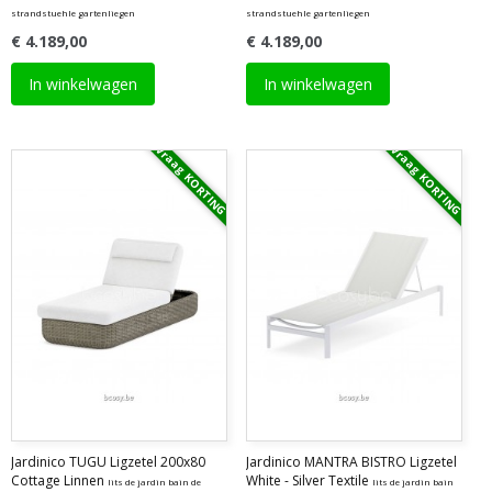
strandstuehle gartenliegen
strandstuehle gartenliegen
€ 4.189,00
€ 4.189,00
In winkelwagen
In winkelwagen
Vraag KORTING
Vraag KORTING
Jardinico TUGU Ligzetel 200x80
Jardinico MANTRA BISTRO Ligzetel
Cottage Linnen
White - Silver Textile
lits de jardin bain de
lits de jardin bain