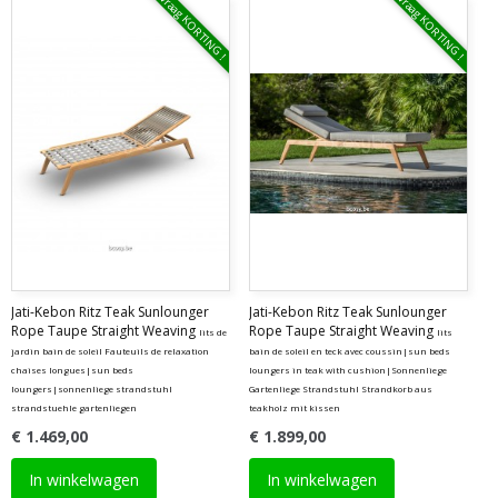
Vraag KORTING !
Vraag KORTING !
Jati-Kebon Ritz Teak Sunlounger
Jati-Kebon Ritz Teak Sunlounger
Rope Taupe Straight Weaving
Rope Taupe Straight Weaving
lits de
lits
jardin bain de soleil Fauteuils de relaxation
bain de soleil en teck avec coussin|sun beds
chaises longues|sun beds
loungers in teak with cushion|Sonnenliege
loungers|sonnenliege strandstuhl
Gartenliege Strandstuhl Strandkorb aus
strandstuehle gartenliegen
teakholz mit kissen
€ 1.469,00
€ 1.899,00
In winkelwagen
In winkelwagen