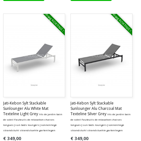
Vraag KORTING !
Vraag KORTING !
Jati-Kebon Sylt Stackable
Jati-Kebon Sylt Stackable
Sunlounger Alu White Mat
Sunlounger Alu Charcoal Mat
Texteline Light Grey
Texteline Silver Grey
lits de jardin bain
lits de jardin bain
de soleil Fauteuils de relaxation chaises
de soleil Fauteuils de relaxation chaises
longues|sun beds loungers|sonnenliege
longues|sun beds loungers|sonnenliege
strandstuhl strandstuehle gartenliegen
strandstuhl strandstuehle gartenliegen
€ 349,00
€ 349,00