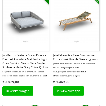
Jati-Kebon Fortuna Socks Double
Jati-Kebon Ritz Teak Sunlounger
Daybed Alu White Mat Socks Light
Rope Khaki Straight Weaving
lits de
Grey Cushion Seat + Back Single
jardin bain de soleil Fauteuils de relaxation
Sunbrella Natte Grey Chine Qdf
lits
chaises longues|sun beds
de jardin extérieurs en aluminium|Garden
loungers|sonnenliege strandstuhl
outdoor sunbeds daybeds in aluminium|Gart
strandstuehle gartenliegen
€ 3.529,00
€ 1.469,00
In winkelwagen
In winkelwagen