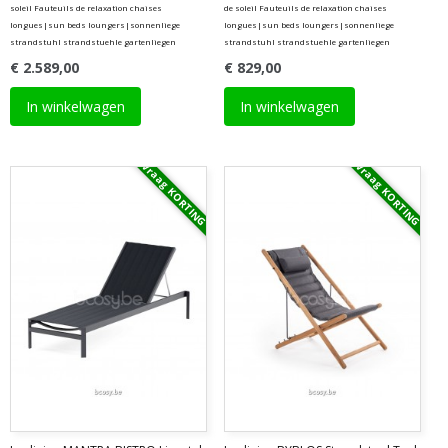
soleil Fauteuils de relaxation chaises
de soleil Fauteuils de relaxation chaises
longues|sun beds loungers|sonnenliege
longues|sun beds loungers|sonnenliege
strandstuhl strandstuehle gartenliegen
strandstuhl strandstuehle gartenliegen
€ 2.589,00
€ 829,00
In winkelwagen
In winkelwagen
Vraag KORTING
Vraag KORTING