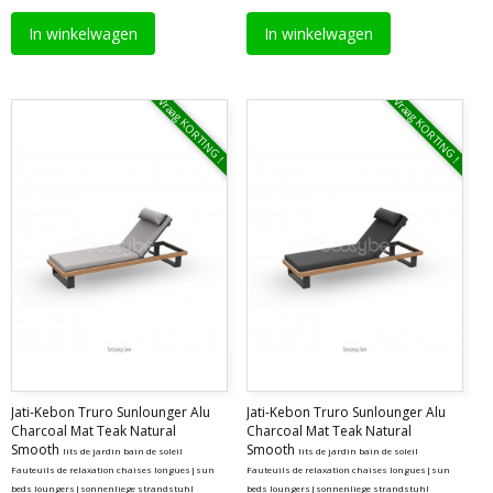
In winkelwagen
In winkelwagen
Vraag KORTING !
Vraag KORTING !
Jati-Kebon Truro Sunlounger Alu
Jati-Kebon Truro Sunlounger Alu
Charcoal Mat Teak Natural
Charcoal Mat Teak Natural
Smooth
Smooth
lits de jardin bain de soleil
lits de jardin bain de soleil
Fauteuils de relaxation chaises longues|sun
Fauteuils de relaxation chaises longues|sun
beds loungers|sonnenliege strandstuhl
beds loungers|sonnenliege strandstuhl