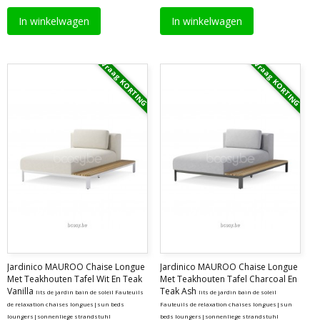
In winkelwagen
In winkelwagen
Vraag KORTING
Vraag KORTING
Jardinico MAUROO Chaise Longue
Jardinico MAUROO Chaise Longue
Met Teakhouten Tafel Wit En Teak
Met Teakhouten Tafel Charcoal En
Vanilla
Teak Ash
lits de jardin bain de soleil Fauteuils
lits de jardin bain de soleil
de relaxation chaises longues|sun beds
Fauteuils de relaxation chaises longues|sun
loungers|sonnenliege strandstuhl
beds loungers|sonnenliege strandstuhl