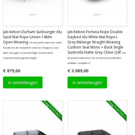
Jati-Kebon Durham Sunlounger Alu
Jati-Kebon Fortuna Rope Double
Sand Mat Rope Linnen 14Mm
Daybed Alu White Mat Rope L
Open Weaving
Grey Melange Straight Weaving
lits de jardin bain de soleil
Cushion Seat Mono + Back Single
Fauteuils de relaxation chaises longues|sun
Sunbrella Natte Grey Chine Qdf
beds loungers|sonnenliege strandstuhl
lits
strandstuehle gartenliegen
de jardin extérieurs en aluminium|Garden
outdoor sunbeds d
€ 879,00
€ 3.089,00
In winkelwagen
In winkelwagen
Vraag KORTING !
Vraag KORTING !