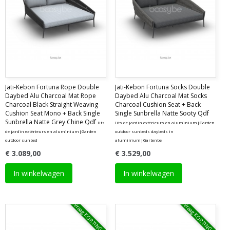
Jati-Kebon Fortuna Rope Double
Jati-Kebon Fortuna Socks Double
Daybed Alu Charcoal Mat Rope
Daybed Alu Charcoal Mat Socks
Charcoal Black Straight Weaving
Charcoal Cushion Seat + Back
Cushion Seat Mono + Back Single
Single Sunbrella Natte Sooty Qdf
Sunbrella Natte Grey Chine Qdf
lits
lits de jardin extérieurs en aluminium|Garden
de jardin extérieurs en aluminium|Garden
outdoor sunbeds daybeds in
outdoor sunbed
aluminium|Gartenbe
€ 3.089,00
€ 3.529,00
In winkelwagen
In winkelwagen
Vraag KORTING !
Vraag KORTING !