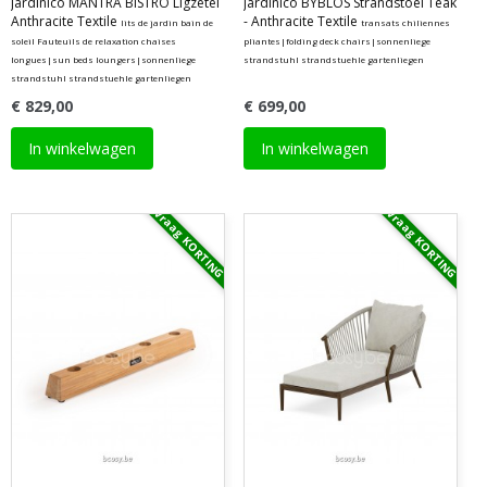
Jardinico MANTRA BISTRO Ligzetel
Jardinico BYBLOS Strandstoel Teak
Anthracite Textile
- Anthracite Textile
lits de jardin bain de
transats chiliennes
soleil Fauteuils de relaxation chaises
pliantes|folding deck chairs|sonnenliege
longues|sun beds loungers|sonnenliege
strandstuhl strandstuehle gartenliegen
strandstuhl strandstuehle gartenliegen
€ 829,00
€ 699,00
In winkelwagen
In winkelwagen
Vraag KORTING
Vraag KORTING