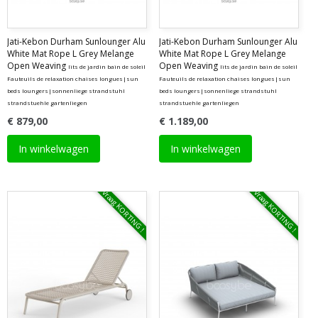
Jati-Kebon Durham Sunlounger Alu
Jati-Kebon Durham Sunlounger Alu
White Mat Rope L Grey Melange
White Mat Rope L Grey Melange
Open Weaving
Open Weaving
lits de jardin bain de soleil
lits de jardin bain de soleil
Fauteuils de relaxation chaises longues|sun
Fauteuils de relaxation chaises longues|sun
beds loungers|sonnenliege strandstuhl
beds loungers|sonnenliege strandstuhl
strandstuehle gartenliegen
strandstuehle gartenliegen
€ 879,00
€ 1.189,00
In winkelwagen
In winkelwagen
Vraag KORTING !
Vraag KORTING !