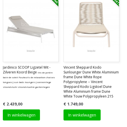
Jardinico SCOOP Ligzetel Wit -
Vincent Sheppard Kodo
Zilveren Koord Beige
Sunlounger Dune White Aluminium
lits de jardin
frame Dune White Rope
bain de soleil Fauteuils de relaxation chaises
Polypropylene -- Vincent
longues|sun beds loungers|sonnenliege
Sheppard Kodo Ligstoel Dune
strandstuhl strandstuehle gartenliegen
White Aluminium frame Dune
White Touw Polypropyleen 215
€ 2.439,00
€ 1.749,00
In winkelwagen
In winkelwagen