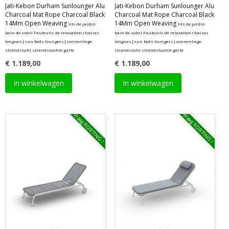
Jati-Kebon Durham Sunlounger Alu
Jati-Kebon Durham Sunlounger Alu
Charcoal Mat Rope Charcoal Black
Charcoal Mat Rope Charcoal Black
14Mm Open Weaving
14Mm Open Weaving
lits de jardin
lits de jardin
bain de soleil Fauteuils de relaxation chaises
bain de soleil Fauteuils de relaxation chaises
longues|sun beds loungers|sonnenliege
longues|sun beds loungers|sonnenliege
strandstuhl strandstuehle garte
strandstuhl strandstuehle garte
€ 1.189,00
€ 1.189,00
In winkelwagen
In winkelwagen
Vraag KORTING !
Vraag KORTING !