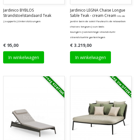
Jardinico BYBLOS
Jardinico LEGNA Chaise Longue
Strandstoelstandaard Teak
Sable Teak - cream Cream
lits de
|supports|Unterstützungen
jardin bain de soleil Fauteuils de relaxation
chaises longues|sun beds
loungers|sonnenliege strandstuhl
strandstuehle gartenliegen
€ 95,00
€ 3.219,00
In winkelwagen
In winkelwagen
Vraag Uw OFFERTE
Vraag KORTING