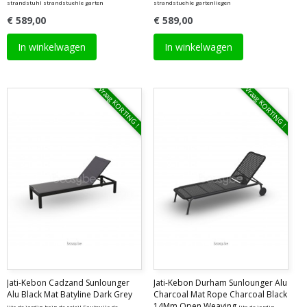
strandstuhl strandstuehle garten
strandstuehle gartenliegen
€ 589,00
€ 589,00
In winkelwagen
In winkelwagen
Vraag KORTING !
Vraag KORTING !
Jati-Kebon Cadzand Sunlounger
Jati-Kebon Durham Sunlounger Alu
Alu Black Mat Batyline Dark Grey
Charcoal Mat Rope Charcoal Black
14Mm Open Weaving
lits de jardin bain de soleil Fauteuils de
lits de jardin