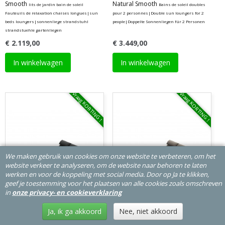
Smooth
Natural Smooth
lits de jardin bain de soleil
Bains de soleil doubles
Fauteuils de relaxation chaises longues|sun
pour 2 personnes|Double sun loungers for 2
beds loungers|sonnenliege strandstuhl
people|Doppelte Sonnenliegen für 2 Personen
strandstuehle gartenliegen
€ 2.119,00
€ 3.449,00
In winkelwagen
In winkelwagen
Vraag KORTING !
Vraag KORTING !
We maken gebruik van cookies om onze website te verbeteren, om het
website verkeer te analyseren, om de website naar behoren te laten
werken en voor de koppeling met social media. Door op Ja te klikken,
geef je toestemming voor het plaatsen van alle cookies zoals omschreven
in
onze privacy- en cookieverklaring
Ja, ik ga akkoord
Nee, niet akkoord