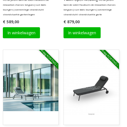
relaxation chaises longues|sun beds
bain de soleil Fauteuils de relaxation chaises
loungers|sonnenliege strandstuhl
longues|sun beds loungers|sonnenliege
strandstuehle gartenliegen
strandstuhl strandstuehle garte
€ 589,00
€ 879,00
In winkelwagen
In winkelwagen
Vraag KORTING !
Vraag KORTING !