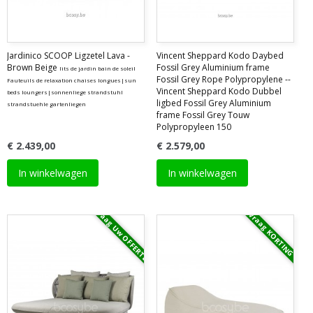
Jardinico SCOOP Ligzetel Lava -
Vincent Sheppard Kodo Daybed
Brown Beige
Fossil Grey Aluminium frame
lits de jardin bain de soleil
Fossil Grey Rope Polypropylene --
Fauteuils de relaxation chaises longues|sun
Vincent Sheppard Kodo Dubbel
beds loungers|sonnenliege strandstuhl
ligbed Fossil Grey Aluminium
strandstuehle gartenliegen
frame Fossil Grey Touw
Polypropyleen 150
€ 2.439,00
€ 2.579,00
In winkelwagen
In winkelwagen
Vraag Uw OFFERTE
Vraag KORTING