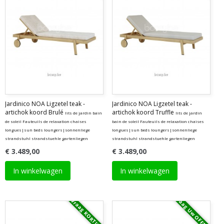
Jardinico NOA Ligzetel teak -
Jardinico NOA Ligzetel teak -
artichok koord Brulé
artichok koord Truffle
lits de jardin bain
lits de jardin
de soleil Fauteuils de relaxation chaises
bain de soleil Fauteuils de relaxation chaises
longues|sun beds loungers|sonnenliege
longues|sun beds loungers|sonnenliege
strandstuhl strandstuehle gartenliegen
strandstuhl strandstuehle gartenliegen
€ 3.489,00
€ 3.489,00
In winkelwagen
In winkelwagen
Vraag Uw OFFERTE
Vraag KORTING