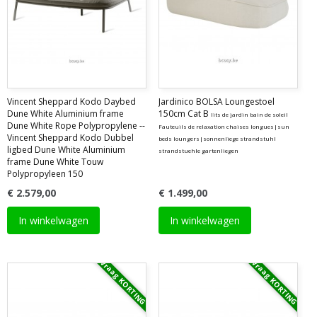
Vincent Sheppard Kodo Daybed
Jardinico BOLSA Loungestoel
Dune White Aluminium frame
150cm Cat B
lits de jardin bain de soleil
Dune White Rope Polypropylene --
Fauteuils de relaxation chaises longues|sun
Vincent Sheppard Kodo Dubbel
beds loungers|sonnenliege strandstuhl
ligbed Dune White Aluminium
strandstuehle gartenliegen
frame Dune White Touw
Polypropyleen 150
€ 2.579,00
€ 1.499,00
In winkelwagen
In winkelwagen
Vraag KORTING
Vraag KORTING