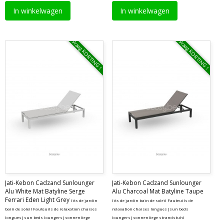
In winkelwagen
In winkelwagen
Vraag KORTING !
Vraag KORTING !
Jati-Kebon Cadzand Sunlounger
Jati-Kebon Cadzand Sunlounger
Alu White Mat Batyline Serge
Alu Charcoal Mat Batyline Taupe
Ferrari Eden Light Grey
lits de jardin
lits de jardin bain de soleil Fauteuils de
bain de soleil Fauteuils de relaxation chaises
relaxation chaises longues|sun beds
longues|sun beds loungers|sonnenliege
loungers|sonnenliege strandstuhl