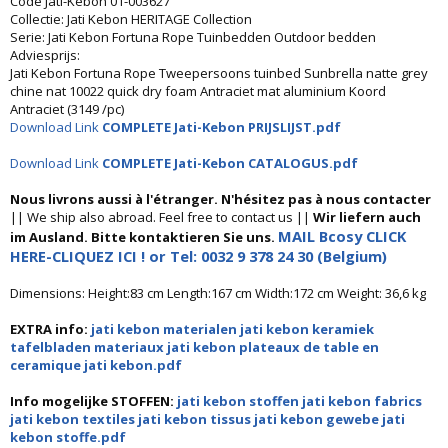
Code Jati-Kebon 01-003627
Collectie: Jati Kebon HERITAGE Collection
Serie: Jati Kebon Fortuna Rope Tuinbedden Outdoor bedden
Adviesprijs:
Jati Kebon Fortuna Rope Tweepersoons tuinbed Sunbrella natte grey
chine nat 10022 quick dry foam Antraciet mat aluminium Koord
Antraciet (3149 /pc)
Download Link
COMPLETE Jati-Kebon PRIJSLIJST.pdf
Download Link
COMPLETE Jati-Kebon CATALOGUS.pdf
Nous livrons aussi à l'étranger. N'hésitez pas à nous contacter
|| We ship also abroad. Feel free to contact us ||
Wir liefern auch
MAIL Bcosy CLICK
im Ausland. Bitte kontaktieren Sie uns.
HERE-CLIQUEZ ICI ! or Tel: 0032 9 378 24 30 (Belgium)
Dimensions: Height:83 cm Length:167 cm Width:172 cm Weight: 36,6 kg
EXTRA info:
jati kebon materialen jati kebon keramiek
tafelbladen materiaux jati kebon plateaux de table en
ceramique jati kebon.pdf
Info mogelijke STOFFEN:
jati kebon stoffen jati kebon fabrics
jati kebon textiles jati kebon tissus jati kebon gewebe jati
kebon stoffe.pdf