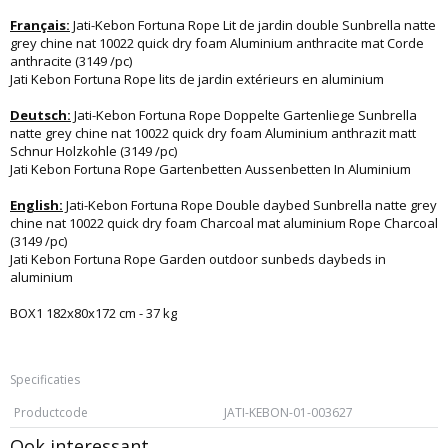
Français:
Jati-Kebon Fortuna Rope Lit de jardin double Sunbrella natte
grey chine nat 10022 quick dry foam Aluminium anthracite mat Corde
anthracite (3149 /pc)
Jati Kebon Fortuna Rope lits de jardin extérieurs en aluminium
Deutsch:
Jati-Kebon Fortuna Rope Doppelte Gartenliege Sunbrella
natte grey chine nat 10022 quick dry foam Aluminium anthrazit matt
Schnur Holzkohle (3149 /pc)
Jati Kebon Fortuna Rope Gartenbetten Aussenbetten In Aluminium
English:
Jati-Kebon Fortuna Rope Double daybed Sunbrella natte grey
chine nat 10022 quick dry foam Charcoal mat aluminium Rope Charcoal
(3149 /pc)
Jati Kebon Fortuna Rope Garden outdoor sunbeds daybeds in
aluminium
BOX1 182x80x172 cm - 37 kg
Specificaties
Productcode
JATI-KEBON-01-003627
Ook interessant