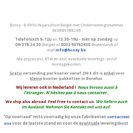
Bcosy - B-9950 Waarschoot België met Ondernemingsnummer
BE0889388248
Telefonisch 8-12u
en
13.30-19u - niet op zondag
op
09/378.24.30
(België)
of
0032 93782430
(Buitenland) of
mail
info@bcosy.be
Alle prijzen incl. BTW en excl. eventuele leverings- en/of
montagekosten
.
Gratis
verzending per koerier vanaf 250 € dit is
enkel
voor
kleine
koerier-pakketten in Benelux
W
ij leveren ook in Nederland !
Nous livrons aussi à
l'
étranger
. N'hésitez pas à nous contacter.
We ship also abroad. Feel free to contact us.
Wir liefern auch
im Ausland. Nehmen Sie Kontakt mit uns auf.
"Op voorraad" mits voorradig bij onze fabrikanten
contacteer
ons
voor de laatste stand en voor de
eventuele
leveringskost