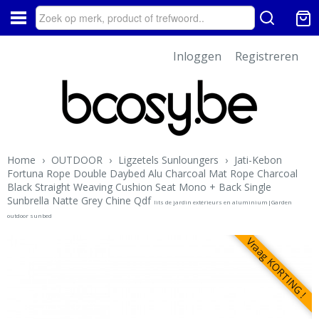
Inloggen
Registreren
Home
›
OUTDOOR
›
Ligzetels Sunloungers
›
Jati-Kebon
Fortuna Rope Double Daybed Alu Charcoal Mat Rope Charcoal
Black Straight Weaving Cushion Seat Mono + Back Single
Sunbrella Natte Grey Chine Qdf
lits de jardin extérieurs en aluminium|Garden
outdoor sunbed
Vraag KORTING !