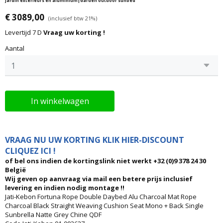
jardin extérieurs en aluminium|Garden outdoor sunbed
€ 3089,00
(inclusief btw 21%)
Levertijd 7 D
Vraag uw korting !
Aantal
In winkelwagen
VRAAG NU UW KORTING KLIK HIER-DISCOUNT
CLIQUEZ ICI !
of bel ons indien de kortingslink niet werkt +32 (0)9 378 24 30
België
Wij geven op aanvraag via mail een betere prijs inclusief
levering en indien nodig montage !!
Jati-Kebon Fortuna Rope Double Daybed Alu Charcoal Mat Rope
Charcoal Black Straight Weaving Cushion Seat Mono + Back Single
Sunbrella Natte Grey Chine QDF