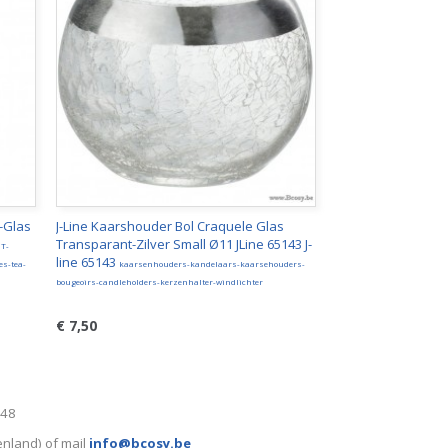
-Glas
J-Line Kaarshouder Bol Craquele Glas
9
Transparant-Zilver Small Ø11 JLine 65143 J-
T-
line 65143
es-tea-
kaarsenhouders-kandelaars-kaarsehouders-
bougeoirs-candleholders-kerzenhalter-windlichter
€ 7,50
248
enland) of mail
info@bcosy.be