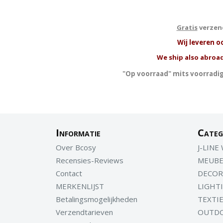
Gratis
verzend
W
ij leveren o
We ship also abroad
"Op voorraad" mits voorradig
Informatie
Categ
Over Bcosy
J-LINE
Recensies-Reviews
MEUBE
Contact
DECOR
MERKENLIJST
LIGHT
Betalingsmogelijkheden
TEXTI
Verzendtarieven
OUTD