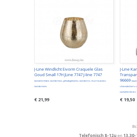
J-Line Windlicht Eivorm Craquele Glas
J-Line K
Goud Small 17H JLine 7747 J-line 7747
Transpara
96669
windlichten-lanternes-photophores-lanterns-hurricanes-
kaa
lanternen
chandeliers-
candlesticks
€ 21,99
€ 19,50
Bc
Telefonisch 8-12u
en
13.30-