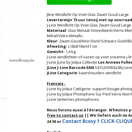
Jline Windlicht Op Voet Glas Zwart Goud Large
Levertermijn 72 uur tenzij niet op voorraad
J-Line Windlicht Op Voet Glas Zwart-Goud Large
Materiaal
: Glas-Metaal-Smeedwerk/Verre-Meta
Métal/Vetro-Metallo.
Kleur:
Zwart-Goud/Noir-Doré/Schwarz-Gold/Bl
Afmeting:
L18xB18xH37 cm
Gewicht:
1,4 kg.
J-Line windlichten of vazen op voet oceanne j-li
J-Line JLine by Jolipa Collectie
Les Annees Folle
JLine J-Line Barcode EAN
5415203956248 J-Line
JLine Categorie:
kaarshouders windlicht
Français :
J-Line by Jolipa Catégorie: support bougie phot
J-Line by Jolipa Photophore Sur Pied Verre Noir
J-Line lanternes photophores
Nous livrons aussi à l'étranger. N'hésitez 
free to contact us
|| Wir liefern auch im Au
Contact Bcosy 1 CLICK-CLIQUEZ
24 30 or