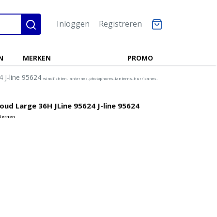
Inloggen
Registreren
N
MERKEN
PROMO
4 J-line 95624
windlichten-lanternes-photophores-lanterns-hurricanes-
oud Large 36H JLine 95624 J-line 95624
nternen