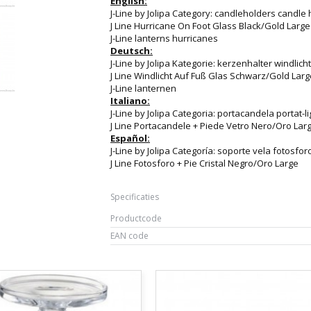
English:
J-Line by Jolipa Category: candleholders candle 
J Line Hurricane On Foot Glass Black/Gold Large
J-Line lanterns hurricanes
Deutsch:
J-Line by Jolipa Kategorie: kerzenhalter windlicht
J Line Windlicht Auf Fuß Glas Schwarz/Gold Larg
J-Line lanternen
Italiano:
J-Line by Jolipa Categoria: portacandela portat-li
J Line Portacandele + Piede Vetro Nero/Oro Lar
Español:
J-Line by Jolipa Categoría: soporte vela fotosfor
J Line Fotosforo + Pie Cristal Negro/Oro Large
Specificaties
Productcode
EAN code