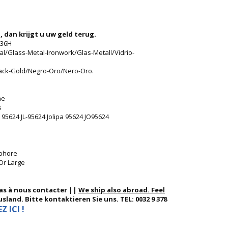
, dan krijgt u uw geld terug.
 36H
l/Glass-Metal-Ironwork/Glas-Metall/Vidrio-
ack-Gold/Negro-Oro/Nero-Oro.
ne
s
 95624 JL-95624 Jolipa 95624 JO95624
ophore
/Or Large
pas à nous contacter ||
We ship also abroad. Feel
sland. Bitte kontaktieren Sie uns. TEL: 0032 9 378
 ICI !