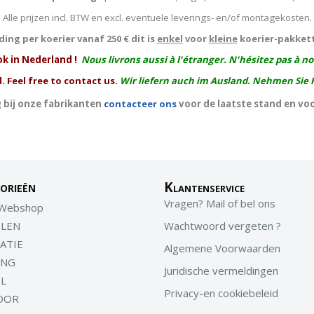
Alle prijzen incl. BTW en excl. eventuele leverings- en/of montagekosten
.
ing per koerier vanaf 250 € dit is
enkel
voor
kleine
koerier-pakket
ok in Nederland !
Nous livrons aussi à l'
étranger
. N'hésitez pas à n
. Feel free to contact us.
Wir liefern auch im Ausland. Nehmen Sie 
 bij onze fabrikanten
contacteer ons
voor de laatste stand en vo
orieën
Klantenservice
Vragen? Mail of bel ons
 Webshop
LEN
Wachtwoord vergeten ?
ATIE
Algemene Voorwaarden
ING
Juridische vermeldingen
EL
Privacy-en cookiebeleid
OOR