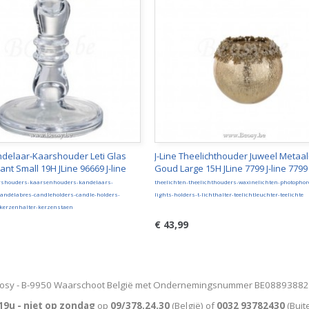
andelaar-Kaarshouder Leti Glas
J-Line Theelichthouder Juweel Metaal
nt Small 19H JLine 96669 J-line
Goud Large 15H JLine 7799 J-line 779
rshouders-kaarsenhouders-kandelaars-
theelichten-theelichthouders-waxinelichten-photophor
candélabres-candleholders-candle-holders-
lights-holders-t-lichthalter-teelichtleuchter-teelichte
-kerzenhalter-kerzenstaen
€ 43,99
osy - B-9950 Waarschoot België met Ondernemingsnummer BE0889388
19u - niet op zondag
op
09/378.24.30
(België)
of
0032 93782430
(Buit