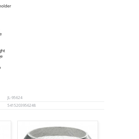
holder
e
ght
ge
o
JL-95624
5415203956248