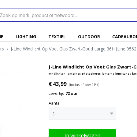
IE
LIGHTING
TEXTIEL
OUTDOOR
CADEAUBO
rs
›
J-Line Windlicht Op Voet Glas Zwart-Goud Large 36H JLine 9562
J-Line Windlicht Op Voet Glas Zwart-G
windlichten-lanternes-photophores-lanterns-hurricanes-la
€ 43,99
(inclusief btw 21%)
Levertijd
72 uur
Aantal
In winkelwagen