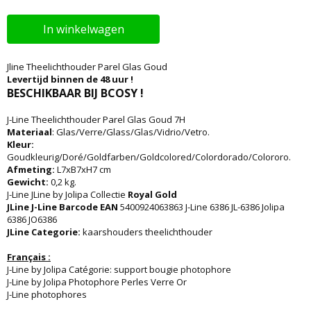
In winkelwagen
Jline Theelichthouder Parel Glas Goud
Levertijd binnen de 48 uur !
BESCHIKBAAR BIJ BCOSY !
J-Line Theelichthouder Parel Glas Goud 7H
Materiaal
: Glas/Verre/Glass/Glas/Vidrio/Vetro.
Kleur:
Goudkleurig/Doré/Goldfarben/Goldcolored/Colordorado/Colororo.
Afmeting:
L7xB7xH7 cm
Gewicht:
0,2 kg.
J-Line JLine by Jolipa Collectie
Royal Gold
JLine J-Line Barcode EAN
5400924063863 J-Line 6386 JL-6386 Jolipa
6386 JO6386
JLine Categorie:
kaarshouders theelichthouder
Français :
J-Line by Jolipa Catégorie: support bougie photophore
J-Line by Jolipa Photophore Perles Verre Or
J-Line photophores