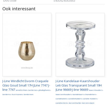
EAN code
5400924063863
Ook interessant
J-Line Windlicht Eivorm Craquele
J-Line Kandelaar-Kaarshouder
Glas Goud Small 17H JLine 7747 J-
Leti Glas Transparant Small 19H
line 7747
JLine 96669 J-line 96669
windlichten-lanternes-photophores-
kaarshouders-
lanterns-hurricanes-lanternen
kaarsenhouders-kandelaars-chandeliers-
candélabres-candleholders-candle-holders-
candlesticks-kerzenhalter-kerzenstaen