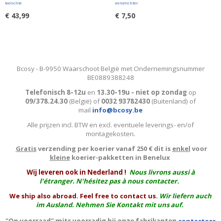
teelichte
windlichter
€ 43,99
€ 7,50
Bcosy - B-9950 Waarschoot België met Ondernemingsnummer
BE0889388248
Telefonisch 8-12u
en
13.30-19u - niet op zondag
op
09/378.24.30
(België)
of
0032 93782430
(Buitenland) of
mail
info@bcosy.be
Alle prijzen incl. BTW en excl. eventuele leverings- en/of
montagekosten
.
Gratis
verzending per koerier vanaf 250 € dit is
enkel
voor
kleine
koerier-pakketten in Benelux
W
ij leveren ook in Nederland !
Nous livrons aussi à
l'
étranger
. N'hésitez pas à nous contacter.
We ship also abroad. Feel free to contact us.
Wir liefern auch
im Ausland. Nehmen Sie Kontakt mit uns auf.