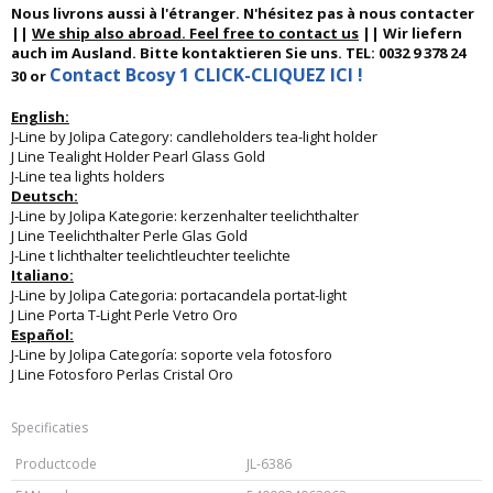
Nous livrons aussi à l'étranger. N'hésitez pas à nous contacter
||
We ship also abroad. Feel free to contact us
|| Wir liefern
auch im Ausland. Bitte kontaktieren Sie uns. TEL: 0032 9 378 24
Contact Bcosy 1 CLICK-CLIQUEZ ICI !
30 or
English:
J-Line by Jolipa Category: candleholders tea-light holder
J Line Tealight Holder Pearl Glass Gold
J-Line tea lights holders
Deutsch:
J-Line by Jolipa Kategorie: kerzenhalter teelichthalter
J Line Teelichthalter Perle Glas Gold
J-Line t lichthalter teelichtleuchter teelichte
Italiano:
J-Line by Jolipa Categoria: portacandela portat-light
J Line Porta T-Light Perle Vetro Oro
Español:
J-Line by Jolipa Categoría: soporte vela fotosforo
J Line Fotosforo Perlas Cristal Oro
Specificaties
Productcode
JL-6386