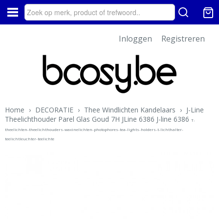
Inloggen
Registreren
Home
›
DECORATIE
›
Thee Windlichten Kandelaars
›
J-Line
Theelichthouder Parel Glas Goud 7H JLine 6386 J-line 6386
T-
theelichten-theelichthouders-waxinelichten-photophores-tea-lights-holders-t-lichthalter-
teelichtleuchter-teelichte