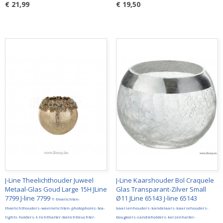
€ 21,99
€ 19,50
J-Line Theelichthouder Juweel
J-Line Kaarshouder Bol Craquele
Metaal-Glas Goud Large 15H JLine
Glas Transparant-Zilver Small
7799 J-line 7799
Ø11 JLine 65143 J-line 65143
T-theelichten-
theelichthouders-waxinelichten-photophores-tea-
kaarsenhouders-kandelaars-kaarsehouders-
lights-holders-t-lichthalter-teelichtleuchter-
bougeoirs-candleholders-kerzenhalter-