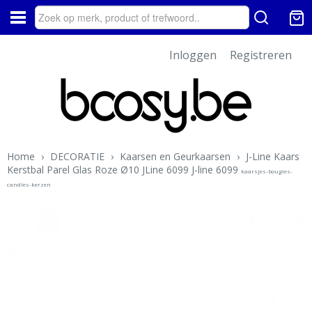
Inloggen
Registreren
Home
›
DECORATIE
›
Kaarsen en Geurkaarsen
›
J-Line Kaars
Kerstbal Parel Glas Roze Ø10 JLine 6099 J-line 6099
kaarsjes-bougies-
candles-kerzen