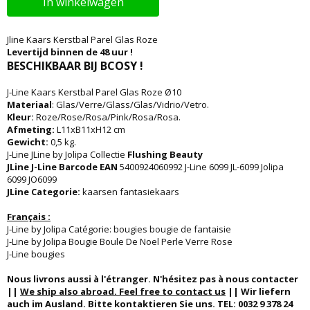
In winkelwagen
Jline Kaars Kerstbal Parel Glas Roze
Levertijd binnen de 48 uur !
BESCHIKBAAR BIJ BCOSY !
J-Line Kaars Kerstbal Parel Glas Roze Ø10
Materiaal
: Glas/Verre/Glass/Glas/Vidrio/Vetro.
Kleur:
Roze/Rose/Rosa/Pink/Rosa/Rosa.
Afmeting:
L11xB11xH12 cm
Gewicht:
0,5 kg.
J-Line JLine by Jolipa Collectie
Flushing Beauty
JLine J-Line Barcode EAN
5400924060992 J-Line 6099 JL-6099 Jolipa
6099 JO6099
JLine Categorie:
kaarsen fantasiekaars
Français :
J-Line by Jolipa Catégorie: bougies bougie de fantaisie
J-Line by Jolipa Bougie Boule De Noel Perle Verre Rose
J-Line bougies
Nous livrons aussi à l'étranger. N'hésitez pas à nous contacter
||
We ship also abroad. Feel free to contact us
|| Wir liefern
auch im Ausland. Bitte kontaktieren Sie uns. TEL: 0032 9 378 24