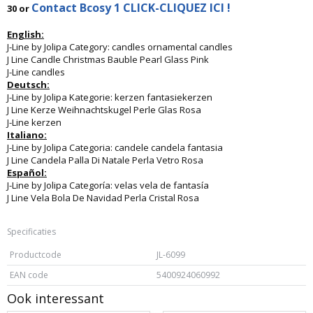
Contact Bcosy 1 CLICK-CLIQUEZ ICI !
30 or
English:
J-Line by Jolipa Category: candles ornamental candles
J Line Candle Christmas Bauble Pearl Glass Pink
J-Line candles
Deutsch:
J-Line by Jolipa Kategorie: kerzen fantasiekerzen
J Line Kerze Weihnachtskugel Perle Glas Rosa
J-Line kerzen
Italiano:
J-Line by Jolipa Categoria: candele candela fantasia
J Line Candela Palla Di Natale Perla Vetro Rosa
Español:
J-Line by Jolipa Categoría: velas vela de fantasía
J Line Vela Bola De Navidad Perla Cristal Rosa
Specificaties
Productcode
JL-6099
EAN code
5400924060992
Ook interessant