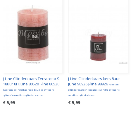
J-Line Cilinderkaars Terracotta S
J-Line Cilinderkaars kers 8uur
18uur 8H JLine 80520 J-line 80520
JLine 98926 J-line 98926
kaarsen-
kaarsen-cilinderkaarsen-bougies-cylindre-
cilinderkaarsen-bougies-cylindre-cylindric-
cylindric-candles-zylinderkerzen
candles-zylinderkerzen
€ 5,99
€ 5,99