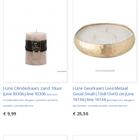
J-Line Cilinderkaars zand 10uur
J-Line Geurkaars Livia Metaal
JLine 93306 J-line 93306
Goud Small L13xB13xH3 cm JLine
kaarsen-
16134 J-line 16134
cilinderkaarsen-bougies-cylindre-cylindric-
geurkaarsen-bougies-
candles-zylinderkerzen
parfumées-scented-candles-aroma-kerzen
€ 9,99
€ 25,50