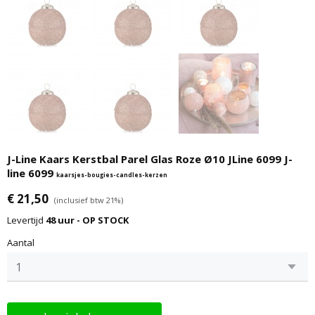
J-Line Kaars Kerstbal Parel Glas Roze Ø10 JLine 6099 J-
line 6099
kaarsjes-bougies-candles-kerzen
€ 21,50
(inclusief btw 21%)
Levertijd
48 uur - OP STOCK
Aantal