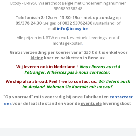
Bcosy - B-9950 Waarschoot België met Ondernemingsnummer
BE0889388248
Telefonisch 8-12u
en
13.30-19u - niet op zondag
op
09/378.24.30
(België)
of
0032 93782430
(Buitenland) of
mail
info@bcosy.be
Alle prijzen incl. BTW en excl. eventuele leverings- en/of
montagekosten
.
Gratis
verzending per koerier vanaf 250 € dit is
enkel
voor
kleine
koerier-pakketten in Benelux
W
ij leveren ook in Nederland !
Nous livrons aussi à
l'
étranger
. N'hésitez pas à nous contacter.
We ship also abroad. Feel free to contact us.
Wir liefern auch
im Ausland. Nehmen Sie Kontakt mit uns auf.
"Op voorraad" mits voorradig bij onze fabrikanten
contacteer
ons
voor de laatste stand en voor de
eventuele
leveringskost