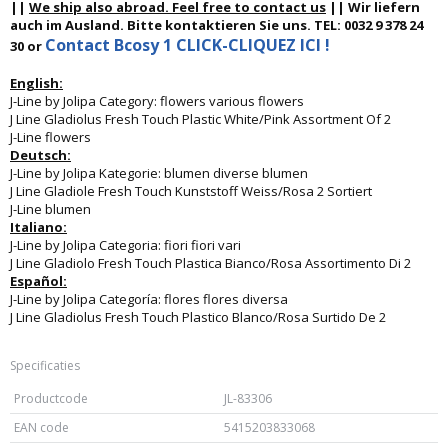
||
We ship also abroad. Feel free to contact us
|| Wir liefern
auch im Ausland. Bitte kontaktieren Sie uns. TEL: 0032 9 378 24
Contact Bcosy 1 CLICK-CLIQUEZ ICI !
30 or
English:
J-Line by Jolipa Category: flowers various flowers
J Line Gladiolus Fresh Touch Plastic White/Pink Assortment Of 2
J-Line flowers
Deutsch:
J-Line by Jolipa Kategorie: blumen diverse blumen
J Line Gladiole Fresh Touch Kunststoff Weiss/Rosa 2 Sortiert
J-Line blumen
Italiano:
J-Line by Jolipa Categoria: fiori fiori vari
J Line Gladiolo Fresh Touch Plastica Bianco/Rosa Assortimento Di 2
Español:
J-Line by Jolipa Categoría: flores flores diversa
J Line Gladiolus Fresh Touch Plastico Blanco/Rosa Surtido De 2
Specificaties
Productcode
JL-83306
EAN code
5415203833068