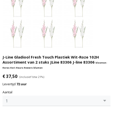
J-Line Gladiool Fresh Touch Plastiek Wit-Roze 102H
Assortiment van 2 stuks JLine 83306 J-line 83306
bloemen-
flores-fiori-fleurs-flowers-blumen
€ 37,50
(inclusief btw 21%)
Levertijd
72 uur
Aantal