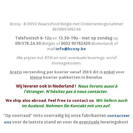
Bcosy - B-9950 Waarschoot België met Ondernemingsnummer
BE0889388248
Telefonisch 8-12u
en
13.30-19u - niet op zondag
op
09/378.24.30
(België)
of
0032 93782430
(Buitenland) of
mail
info@bcosy.be
Alle prijzen incl. BTW en excl. eventuele leverings- en/of
montagekosten
.
Gratis
verzending per koerier vanaf 250 € dit is
enkel
voor
kleine
koerier-pakketten in Benelux
W
ij leveren ook in Nederland !
Nous livrons aussi à
l'
étranger
. N'hésitez pas à nous contacter.
We ship also abroad. Feel free to contact us.
Wir liefern auch
im Ausland. Nehmen Sie Kontakt mit uns auf.
"Op voorraad" mits voorradig bij onze fabrikanten
contacteer
ons
voor de laatste stand en voor de
eventuele
leveringskost