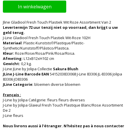
In winkelwagen
Jline Gladiool Fresh Touch Plastiek Wit Roze Assortiment Van 2
Levertermijn 72 uur tenzij niet op voorraad, dan krijgt u uw
geld terug.
J-Line Gladiool Fresh Touch Plastiek Wit-Roze 102H
Materiaal
: Plastic-Kunststof/Plastique/Plastic-
Synthetic/Kunststoff/Plástico/Plastica.
Kleur:
Roze/Rose/Rosa/Pink/Rosa/Rosa.
Afmeting:
L12xB12xH102 cm
Gewicht:
0,2 kg.
J-Line JLine by Jolipa Collectie
Sakura Blush
JLine J-Line Barcode EAN
5415203833068 J-Line 83306 JL-83306 Jolipa
83306 JO83306
JLine Categorie:
bloemen diverse bloemen
Français :
J-Line by Jolipa Catégorie: fleurs fleurs diverses
J-Line by Jolipa Glaieul Fresh Touch Plastique Blanc/Rose Assortiment
De 2
J-Line fleurs
Nous livrons aussi à l'étranger. N'hésitez pas à nous contacter