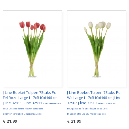
J-Line Boeket Tulpen 7Stuks Pu
J-Line Boeket Tulpen 7Stuks Pu
Fel Roze Large L17xB10xH46 cm
Wit Large L17xB10xH46 cm JLine
JLine 32911 J-line 32911
32902 J-line 32902
bloemboeketten-
bloemboeketten-
bouquets de fleurs-flower bouquets-
bouquets de fleurs-flower bouquets-
Blumenstrauß Blumenstraueße
Blumenstrauß Blumenstraueße
€ 21,99
€ 21,99