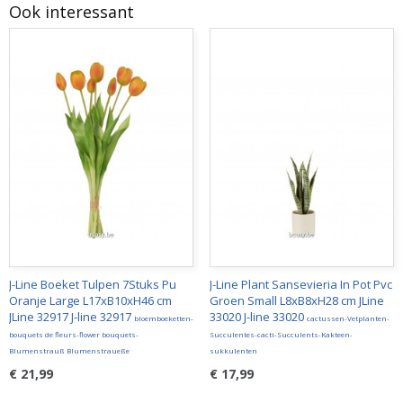
Ook interessant
J-Line Boeket Tulpen 7Stuks Pu
J-Line Plant Sansevieria In Pot Pvc
Oranje Large L17xB10xH46 cm
Groen Small L8xB8xH28 cm JLine
JLine 32917 J-line 32917
33020 J-line 33020
bloemboeketten-
cactussen-Vetplanten-
bouquets de fleurs-flower bouquets-
Succulentes-cacti-Succulents-Kakteen-
Blumenstrauß Blumenstraueße
sukkulenten
€ 21,99
€ 17,99