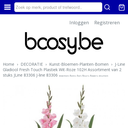
Inloggen
Registreren
Home
›
DECORATIE
›
Kunst-Bloemen-Planten-Bomen
›
J-Line
Gladiool Fresh Touch Plastiek Wit-Roze 102H Assortiment van 2
stuks JLine 83306 J-line 83306
bloemen-flores-fiori-fleurs-flowers-blumen