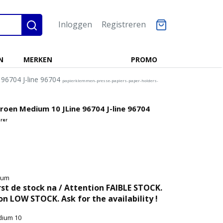
Inloggen
Registreren
N
MERKEN
PROMO
 96704 J-line 96704
papierklemmen-presse-papiers-paper-holders-
roen Medium 10 JLine 96704 J-line 96704
rer
ium
t de stock na / Attention FAIBLE STOCK.
on LOW STOCK. Ask for the availability !
dium 10