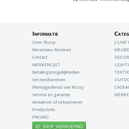
Informatie
Categ
Over Bcosy
J-LINE
Recensies-Reviews
MEUBE
Contact
DECOR
MERKENLIJST
LIGHT
Betalingsmogelijkheden
TEXTI
Verzendtarieven
OUTD
Montagedienst van Bcosy
CADEA
Service en garantie
MERK
Annuleren of retourneren
Productinfo
PROMO
IZI_SHOP_HERROEPING