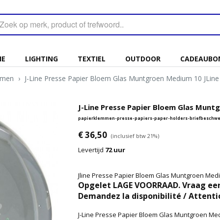
IE
LIGHTING
TEXTIEL
OUTDOOR
CADEAUBO
mmen
›
J-Line Presse Papier Bloem Glas Muntgroen Medium 10 JLine
J-Line Presse Papier Bloem Glas Muntg
papierklemmen-presse-papiers-paper-holders-briefbeschwe
€ 36,50
(inclusief btw 21%)
Levertijd
72 uur
Jline Presse Papier Bloem Glas Muntgroen Med
Opgelet LAGE VOORRAAD. Vraag eers
Demandez la disponibilité / Attenti
J-Line Presse Papier Bloem Glas Muntgroen Me