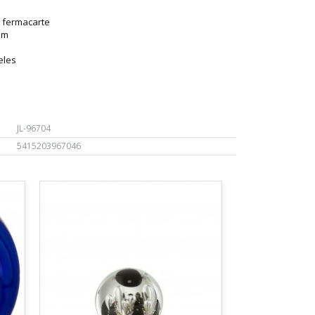
ne fermacarte
um
eles
JL-96704
5415203967046