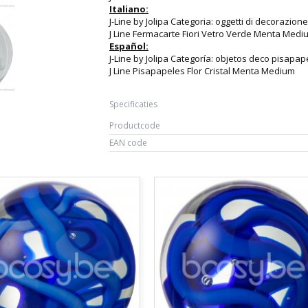
Italiano:
J-Line by Jolipa Categoria: oggetti di decorazio
J Line Fermacarte Fiori Vetro Verde Menta Medi
Español:
J-Line by Jolipa Categoría: objetos deco pisapap
J Line Pisapapeles Flor Cristal Menta Medium
Specificaties
Productcode
EAN code