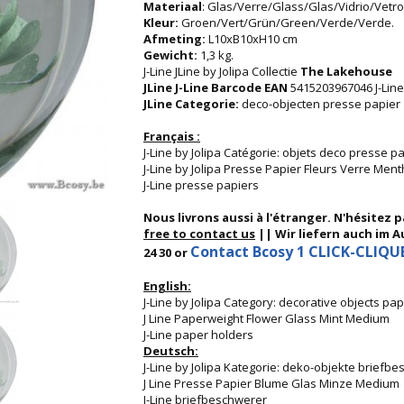
Materiaal
: Glas/Verre/Glass/Glas/Vidrio/Vetro
Kleur:
Groen/Vert/Grün/Green/Verde/Verde.
Afmeting:
L10xB10xH10 cm
Gewicht:
1,3 kg.
J-Line JLine by Jolipa Collectie
The Lakehouse
JLine J-Line Barcode EAN
5415203967046 J-Line
JLine Categorie:
deco-objecten presse papier
Français :
J-Line by Jolipa Catégorie: objets deco presse p
J-Line by Jolipa Presse Papier Fleurs Verre Me
J-Line presse papiers
Nous livrons aussi à l'étranger. N'hésitez 
free to contact us
|| Wir liefern auch im Au
Contact Bcosy 1 CLICK-CLIQUEZ
24 30 or
English:
J-Line by Jolipa Category: decorative objects pa
J Line Paperweight Flower Glass Mint Medium
J-Line paper holders
Deutsch:
J-Line by Jolipa Kategorie: deko-objekte briefb
J Line Presse Papier Blume Glas Minze Medium
J-Line briefbeschwerer