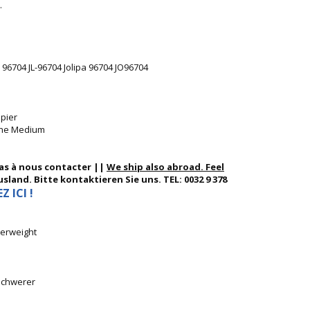
.
 96704 JL-96704 Jolipa 96704 JO96704
apier
nthe Medium
pas à nous contacter ||
We ship also abroad. Feel
sland. Bitte kontaktieren Sie uns. TEL: 0032 9 378
 ICI !
perweight
eschwerer