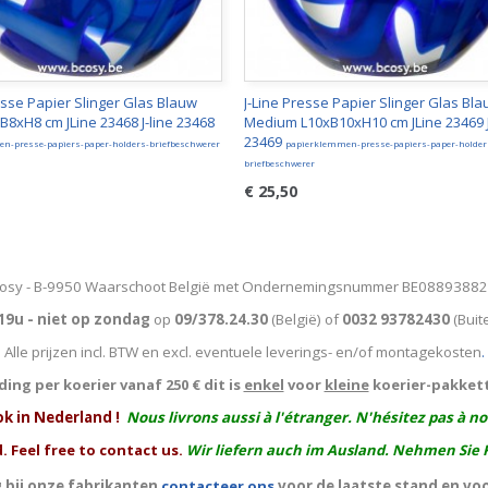
esse Papier Slinger Glas Blauw
J-Line Presse Papier Slinger Glas Bl
B8xH8 cm JLine 23468 J-line 23468
Medium L10xB10xH10 cm JLine 23469 J
23469
n-presse-papiers-paper-holders-briefbeschwerer
papierklemmen-presse-papiers-paper-holder
briefbeschwerer
€ 25,50
osy - B-9950 Waarschoot België met Ondernemingsnummer BE0889388
19u - niet op zondag
op
09/378.24.30
(België)
of
0032 93782430
(Buit
Alle prijzen incl. BTW en excl. eventuele leverings- en/of montagekosten
.
ing per koerier vanaf 250 € dit is
enkel
voor
kleine
koerier-pakket
ok in Nederland !
Nous livrons aussi à l'
étranger
. N'hésitez pas à n
. Feel free to contact us.
Wir liefern auch im Ausland. Nehmen Sie 
 bij onze fabrikanten
contacteer ons
voor de laatste stand en vo