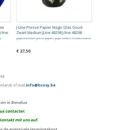
auw
J-Line Presse Papier Magic Glas Goud-
-line
Zwart Medium JLine 48298 J-line 48298
s-
papierklemmen-presse-papiers-paper-holders-briefbeschwerer
€ 27,50
248
enland) of mail
info@bcosy.be
ten in Benelux
ous contacter.
Kontakt mit uns auf.
or de
eventuele
leveringskost