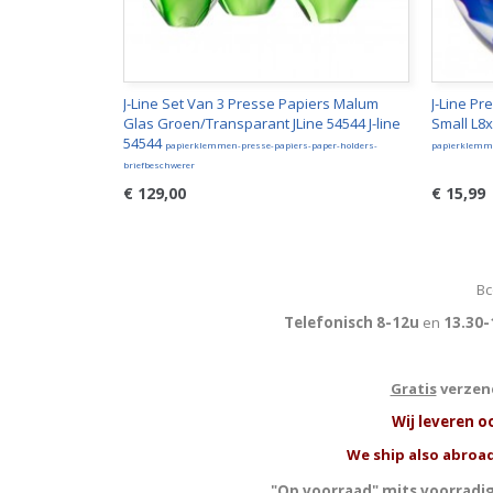
J-Line Set Van 3 Presse Papiers Malum
J-Line Pr
Glas Groen/Transparant JLine 54544 J-line
Small L8x
54544
papierklemmen-presse-papiers-paper-holders-
papierklemme
briefbeschwerer
€ 129,00
€ 15,99
Bc
Telefonisch 8-12u
en
13.30-
Gratis
verzend
W
ij leveren o
We ship also abroad
"Op voorraad" mits voorradig