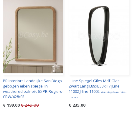
PR Interiors Landelijke San Diego
J-Line Spiegel Giles Mdf-Glas
gebogen eiken spiegel in
Zwart Lang L89xB33xH7 JLine
weathered oak-eik 65 PR-Rogiers-
11002 J-line 11002
sierspiegels-miroirs-
CRW/428/03
mirrors
€ 249,00
€ 199,00
€ 235,00