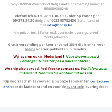
Bcosy - B-9950 Waarschoot België met Ondernemingsnummer
BE0889388248
Telefonisch 8-12u
en
13.30-19u - niet op zondag
op
09/378.24.30
(België)
of
0032 93782430
(Buitenland) of
mail
info@bcosy.be
Alle prijzen incl. BTW en excl. eventuele leverings- en/of
montagekosten
.
Gratis
verzending per koerier vanaf 250 € dit is
enkel
voor
kleine
koerier-pakketten in Benelux
W
ij leveren ook in Nederland !
Nous livrons aussi à
l'
étranger
. N'hésitez pas à nous contacter.
We ship also abroad. Feel free to contact us.
Wir liefern auch
im Ausland. Nehmen Sie Kontakt mit uns auf.
"Op voorraad" mits voorradig bij onze fabrikanten
contacteer
ons
voor de laatste stand en voor de
eventuele
leveringskost