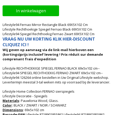
In winkelwagen
Lifestyle94 Fernao Mirror Rectangle Black 69X5X102 Cm
Lifestyle Rechthoekige Spiegel Fernao Black 69X5X102 Cm
Lifestyle94 Spiegel Rechthoekig Fernao Zwart 69X5X102 Cm
VRAAG NU UW KORTING KLIK HIER-DISCOUNT
CLIQUEZ ICI !
Wij geven op aanvraag via de link-mail hierboven een
(kortings)prijs inclusief levering ! Prix réduit sur demande
comprenant frais d'expedition
Lifestyle RECHTHOEKIGE SPIEGEL FERNAO BLACK 69x5x102 cm--
Lifestyle94 SPIEGEL RECHTHOEKIG FERNAO ZWART 69x5x102 cm--
Lifestyle94 126264 online bestellen in Uw Original Lifestyle webshop.
Levertermijn meestal 3-tal weken mits op voorraad bij de leverancier.
Lifestyle Home Collection FERNAO sierspiegels
Lifestyle Decoratie - Spiegels
Materials
:
Pauwlonia Wood, Glass.
Color
:
BLACK / ZWART / NOIR / SCHWARZ
Dimensions
:
69x5x102 cm
Barcode-EAN
Lifestyle 8718902955862 Lifestyle94 8718902955862