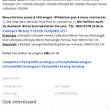
Lifestyle LFS-126264 Lifestyle 126264 Lifestyle94 126264 Lifestyle Home
collection 126264
Nous livrons aussi à l'étranger. N'hésitez pas à nous contacter
|| We ship also abroad. Feel free to contact us ||
Wir liefern auch
im Ausland. Bitte kontaktieren Sie uns. TEL: 0032 9 378 24 30 or
Contact Bcosy 1 CLICK-CLIQUEZ ICI !
Français
:
Lifestyle Lifestyle Home Collection Miroir Fernao Rectangle
Noir Lifestyle Lifestyle Miroir Rectangle Fernao Noir 69X5X102 Cm
Deutsch
:
Lifestyle Spiegel Rechteckig Fernao Schwarz 69X5X102 Cm
Bekijk het artikel op pagina
248
van de
Complete Lifestyle94 Catalogus Lifestyle94 Katalogus
Lifestyle94 Catalogue Lifestyle94 Catalog Katalog
Specificaties
Productcode
LB-126264
EAN code
8718902955862
Ook interessant