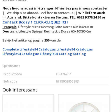
Nous livrons aussi à l'étranger. N'hésitez pas à nous contacter
|| We ship also abroad. Feel free to contact us ||
Wir liefern auch
im Ausland. Bitte kontaktieren Sie uns. TEL: 0032 9 378 24 30 or
Contact Bcosy 1 CLICK-CLIQUEZ ICI !
Français
:
Lifestyle Miroir Rectangulaire Dores 60X10X90 Cm
Deutsch
:
Lifestyle Spiegel Rechteckig Dores 60X10X90 Cm
Bekijk het artikel op pagina
250
van de
Complete Lifestyle94 Catalogus Lifestyle94 Katalogus
Lifestyle94 Catalogue Lifestyle94 Catalog Katalog
Specificaties
Productcode
LB-126267
EAN code
8718902955893
Ook interessant