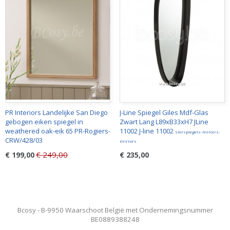
PR Interiors Landelijke San Diego
J-Line Spiegel Giles Mdf-Glas
gebogen eiken spiegel in
Zwart Lang L89xB33xH7 JLine
weathered oak-eik 65 PR-Rogiers-
11002 J-line 11002
sierspiegels-miroirs-
CRW/428/03
mirrors
€ 249,00
€ 199,00
€ 235,00
Bcosy - B-9950 Waarschoot België met Ondernemingsnummer
BE0889388248