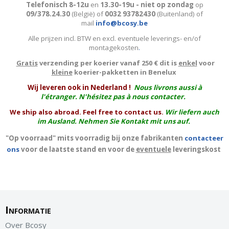
Telefonisch 8-12u
en
13.30-19u - niet op zondag
op
09/378.24.30
(België)
of
0032 93782430
(Buitenland) of
mail
info@bcosy.be
Alle prijzen incl. BTW en excl. eventuele leverings- en/of
montagekosten
.
Gratis
verzending per koerier vanaf 250 € dit is
enkel
voor
kleine
koerier-pakketten in Benelux
W
ij leveren ook in Nederland !
Nous livrons aussi à
l'
étranger
. N'hésitez pas à nous contacter.
We ship also abroad. Feel free to contact us.
Wir liefern auch
im Ausland. Nehmen Sie Kontakt mit uns auf.
"Op voorraad" mits voorradig bij onze fabrikanten
contacteer
ons
voor de laatste stand en voor de
eventuele
leveringskost
Informatie
Over Bcosy