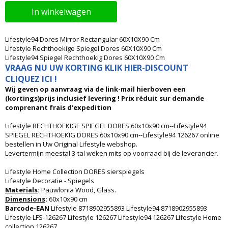
In winkelwagen
Lifestyle94 Dores Mirror Rectangular 60X10X90 Cm
Lifestyle Rechthoekige Spiegel Dores 60X10X90 Cm
Lifestyle94 Spiegel Rechthoekig Dores 60X10X90 Cm
VRAAG NU UW KORTING KLIK HIER-DISCOUNT
CLIQUEZ ICI !
Wij geven op aanvraag via de link-mail hierboven een
(kortings)prijs inclusief levering ! Prix réduit sur demande
comprenant frais d'expedition
Lifestyle RECHTHOEKIGE SPIEGEL DORES 60x10x90 cm--Lifestyle94
SPIEGEL RECHTHOEKIG DORES 60x10x90 cm--Lifestyle94 126267 online
bestellen in Uw Original Lifestyle webshop.
Levertermijn meestal 3-tal weken mits op voorraad bij de leverancier.
Lifestyle Home Collection DORES sierspiegels
Lifestyle Decoratie - Spiegels
Materials
:
Pauwlonia Wood, Glass.
Dimensions
:
60x10x90 cm
Barcode-EAN
Lifestyle 8718902955893 Lifestyle94 8718902955893
Lifestyle LFS-126267 Lifestyle 126267 Lifestyle94 126267 Lifestyle Home
collection 126267