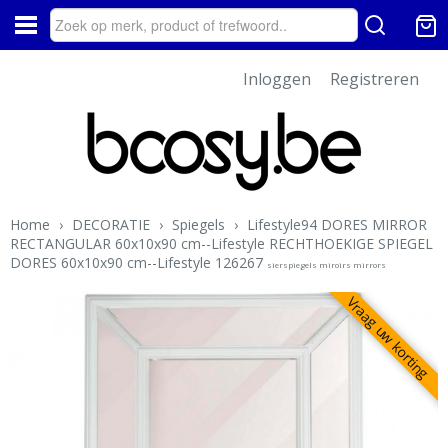
Inloggen
Registreren
Home
›
DECORATIE
›
Spiegels
›
Lifestyle94 DORES MIRROR
RECTANGULAR 60x10x90 cm--Lifestyle RECHTHOEKIGE SPIEGEL
DORES 60x10x90 cm--Lifestyle 126267
sierspiegels miroirs mirrors
Vraag uw korting