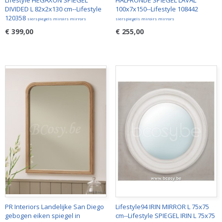
Lifestyle HEGAXON SPIEGEL
HALFRONDE SPIEGEL LAVAL
DIVIDED L 82x2x130 cm--Lifestyle
100x7x150--Lifestyle 108442
120358
sierspiegels miroirs mirrors
sierspiegels miroirs mirrors
€ 399,00
€ 255,00
PR Interiors Landelijke San Diego
Lifestyle94 IRIN MIRROR L 75x75
gebogen eiken spiegel in
cm--Lifestyle SPIEGEL IRIN L 75x75