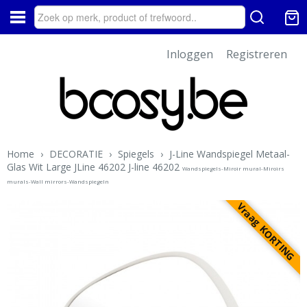
Inloggen
Registreren
Home
›
DECORATIE
›
Spiegels
›
J-Line Wandspiegel Metaal-
Glas Wit Large JLine 46202 J-line 46202
Wandspiegels-Miroir mural-Miroirs
murals-Wall mirrors-Wandspiegeln
Vraag KORTING