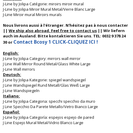
J-Line by Jolipa Catégorie: miroirs miroir mural
J-Line by Jolipa Miroir Mural Metal/Verre Blanc Large
J-Line Miroir mural Miroirs murals
Nous livrons aussi à l'étranger. N'hésitez pas à nous contacter
||
We ship also abroad. Feel free to contact us
|| Wir liefern
auch im Ausland. Bitte kontaktieren Sie uns. TEL: 0032 9 378 24
Contact Bcosy 1 CLICK-CLIQUEZ ICI !
30 or
English:
J-Line by Jolipa Category: mirrors wall mirror
J Line Wall Mirror Round Metal/Glass White Large
J-Line Wall mirrors
Deutsch:
J-Line by Jolipa Kategorie: spiegel wandspiegel
J Line Wandspiegel Rund Metall/Glas Weiß Large
J-Line Wandspiegeln
Italiano:
J-Line by Jolipa Categoria: specchi specchio da muro
J Line Specchio Da Parete Metallo/Vetro Bianco Large
Español:
J-Line by Jolipa Categoría: espejos espejo de pared
J Line Espejo Mural Metal/Vidrio Blanco Large