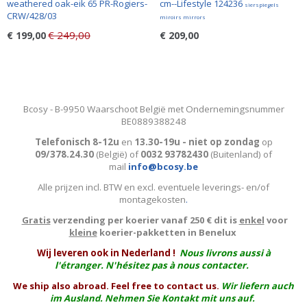
weathered oak-eik 65 PR-Rogiers-
cm--Lifestyle 124236
sierspiegels
CRW/428/03
miroirs mirrors
€ 249,00
€ 199,00
€ 209,00
Bcosy - B-9950 Waarschoot België met Ondernemingsnummer
BE0889388248
Telefonisch 8-12u
en
13.30-19u - niet op zondag
op
09/378.24.30
(België)
of
0032 93782430
(Buitenland) of
mail
info@bcosy.be
Alle prijzen incl. BTW en excl. eventuele leverings- en/of
montagekosten
.
Gratis
verzending per koerier vanaf 250 € dit is
enkel
voor
kleine
koerier-pakketten in Benelux
W
ij leveren ook in Nederland !
Nous livrons aussi à
l'
étranger
. N'hésitez pas à nous contacter.
We ship also abroad. Feel free to contact us.
Wir liefern auch
im Ausland. Nehmen Sie Kontakt mit uns auf.