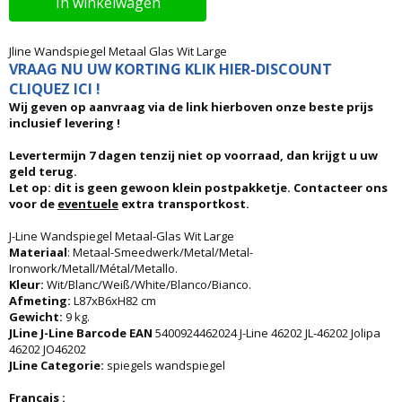
In winkelwagen
Jline Wandspiegel Metaal Glas Wit Large
VRAAG NU UW KORTING KLIK HIER-DISCOUNT
CLIQUEZ ICI !
Wij geven op aanvraag via de link hierboven onze beste prijs
inclusief levering !
Levertermijn 7 dagen tenzij niet op voorraad, dan krijgt u uw
geld terug.
Let op: dit is geen gewoon klein postpakketje. Contacteer ons
voor de
eventuele
extra transportkost.
J-Line Wandspiegel Metaal-Glas Wit Large
Materiaal
: Metaal-Smeedwerk/Metal/Metal-
Ironwork/Metall/Métal/Metallo.
Kleur:
Wit/Blanc/Weiß/White/Blanco/Bianco.
Afmeting:
L87xB6xH82 cm
Gewicht:
9 kg.
JLine J-Line Barcode EAN
5400924462024 J-Line 46202 JL-46202 Jolipa
46202 JO46202
JLine Categorie:
spiegels wandspiegel
Français :