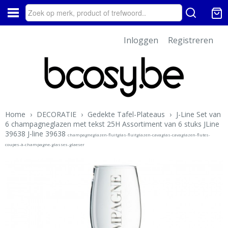
Inloggen
Registreren
Home
›
DECORATIE
›
Gedekte Tafel-Plateaus
›
J-Line Set van
6 champagneglazen met tekst 25H Assortiment van 6 stuks JLine
39638 J-line 39638
champagneglazen-fluitglas-fluitglazen-cavaglas-cavaglazen-flutes-
coupes-à-champagne-glasses-glaeser