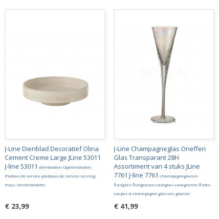
J-Line Dienblad Decoratief Olina
J-Line Champagneglas Oneffen
Cement Creme Large JLine 53011
Glas Transparant 28H
J-line 53011
Assortiment van 4 stuks JLine
dienbladen-Opdienbladen-
7761 J-line 7761
Plateau de service-plateaux de service-serving
champagneglazen-
trays-Serviertabletts
fluitglas-fluitglazen-cavaglas-cavaglazen-flutes-
coupes-à-champagne-glasses-glaeser
€ 23,99
€ 41,99