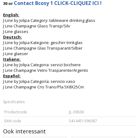
Contact Bcosy 1 CLICK-CLIQUEZ ICI !
30 or
English:
J-Line by Jolipa Category: tableware drinking glass
J Line Champagne Glass Transp/Silv
J-Line glasses
Deutsch:
J-Line by Jolipa Kategorie: geschirr trinkglas
J Line Champagne Glas Transparant/Silber
J-Line glaeser
Italiano:
J-Line by Jolipa Categoria: servizi bicchiere
J Line Champagne Vetro Trasparente/Argento
Español:
J-Line by Jolipa Categoría: servicio vaso
J Line Champagne Cris Trans/Pla 5X8X25Cm
Specificaties
Productcode
JL-39638
EAN code
5414451396387
Ook interessant