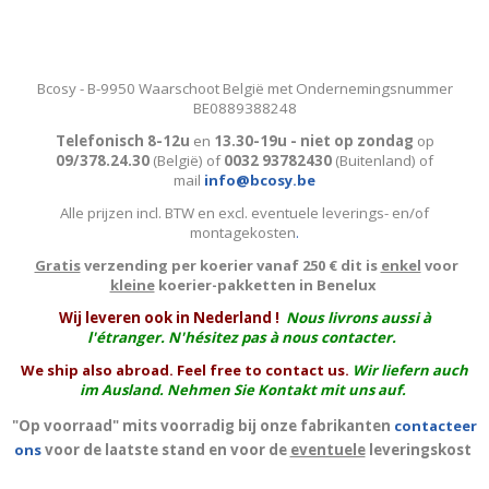
Bcosy - B-9950 Waarschoot België met Ondernemingsnummer
BE0889388248
Telefonisch 8-12u
en
13.30-19u - niet op zondag
op
09/378.24.30
(België)
of
0032 93782430
(Buitenland) of
mail
info@bcosy.be
Alle prijzen incl. BTW en excl. eventuele leverings- en/of
montagekosten
.
Gratis
verzending per koerier vanaf 250 € dit is
enkel
voor
kleine
koerier-pakketten in Benelux
W
ij leveren ook in Nederland !
Nous livrons aussi à
l'
étranger
. N'hésitez pas à nous contacter.
We ship also abroad. Feel free to contact us.
Wir liefern auch
im Ausland. Nehmen Sie Kontakt mit uns auf.
"Op voorraad" mits voorradig bij onze fabrikanten
contacteer
ons
voor de laatste stand en voor de
eventuele
leveringskost