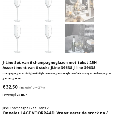
J-Line Set van 6 champagneglazen met tekst 25H
Assortiment van 6 stuks JLine 39638 J-line 39638
champagneglazen-fluitglas-fluitglazen-cavaglas-cavaglazen-flutes-coupes-à-champagne-
glasses-glaeser
€ 32,50
(inclusief btw 21%)
Levertijd
72 uur
Jline Champagne Glas Trans Zil
Opgelet LAGE VOORRAAD. Vraag eerst de stock na /