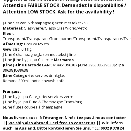
Attention FAIBLE STOCK. Demandez la disponibilité /
Attention LOW STOCK. Ask for the availability !
J-Line Set van 6 champagneglazen met tekst 25H
Materiaal
: Glas/Verre/Glass/Glas/Vidrio/Vetro.
Kleur:
Transparant/Transparant/Transparant/Transparent/Transparante/Tra
Afmeting:
L7xB7xH25 cm
Gewicht:
0,1 kg.
J-Line 6 champagneglazen met tekst j-line
J-Line JLine by Jolipa Collectie
Marmaros
JLine J-Line Barcode EAN
5414451396387 J-Line 39638 JL-39638 Jolipa
39638 JO39638
JLine Categorie:
servies drinkglas
Remark: 300ml - not dishwash safe
Français :
J-Line by Jolipa Catégorie: services verre
J-Line by Jolipa Flute A Champagne Trans/Arg
J-Line flutes coupes à champagne
Nous livrons aussi à l'étranger. N'hésitez pas à nous contacter
||
We ship also abroad. Feel free to contact us
|| Wir liefern
auch im Ausland. Bitte kontaktieren Sie uns. TEL: 0032 9 378 24