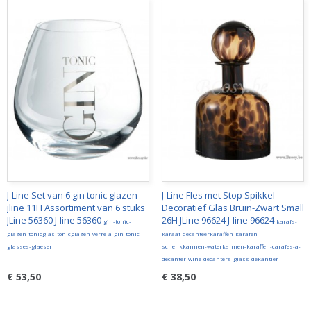
J-Line Set van 6 gin tonic glazen
J-Line Fles met Stop Spikkel
jline 11H Assortiment van 6 stuks
Decoratief Glas Bruin-Zwart Small
JLine 56360 J-line 56360
26H JLine 96624 J-line 96624
gin-tonic-
karafs-
glazen-tonicglas-tonicglazen-verre-a-gin-tonic-
karaaf-decanteerkaraffen-karafen-
glasses-glaeser
schenkkannen-waterkannen-karaffen-carafes-a-
decanter-wine-decanters-glass-dekantier
€ 53,50
€ 38,50