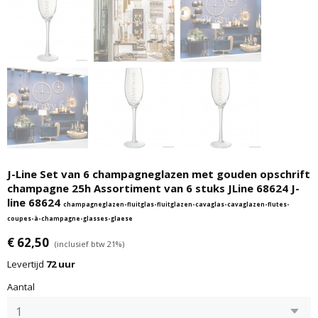
J-Line Set van 6 champagneglazen met gouden opschrift
champagne 25h Assortiment van 6 stuks JLine 68624 J-
line 68624
champagneglazen-fluitglas-fluitglazen-cavaglas-cavaglazen-flutes-
coupes-à-champagne-glasses-glaese
€ 62,50
(inclusief btw 21%)
Levertijd
72 uur
Aantal