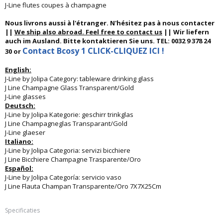
J-Line flutes coupes à champagne
Nous livrons aussi à l'étranger. N'hésitez pas à nous contacter
||
We ship also abroad. Feel free to contact us
|| Wir liefern
auch im Ausland. Bitte kontaktieren Sie uns. TEL: 0032 9 378 24
Contact Bcosy 1 CLICK-CLIQUEZ ICI !
30 or
English:
J-Line by Jolipa Category: tableware drinking glass
J Line Champagne Glass Transparent/Gold
J-Line glasses
Deutsch:
J-Line by Jolipa Kategorie: geschirr trinkglas
J Line Champagneglas Transparant/Gold
J-Line glaeser
Italiano:
J-Line by Jolipa Categoria: servizi bicchiere
J Line Bicchiere Champagne Trasparente/Oro
Español:
J-Line by Jolipa Categoría: servicio vaso
J Line Flauta Champan Transparente/Oro 7X7X25Cm
Specificaties