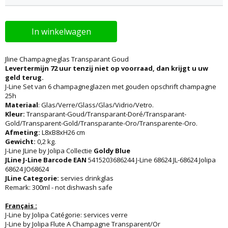
In winkelwagen
Jline Champagneglas Transparant Goud
Levertermijn 72 uur tenzij niet op voorraad, dan krijgt u uw
geld terug.
J-Line Set van 6 champagneglazen met gouden opschrift champagne
25h
Materiaal
: Glas/Verre/Glass/Glas/Vidrio/Vetro.
Kleur:
Transparant-Goud/Transparant-Doré/Transparant-
Gold/Transparent-Gold/Transparante-Oro/Transparente-Oro.
Afmeting:
L8xB8xH26 cm
Gewicht:
0,2 kg.
J-Line JLine by Jolipa Collectie
Goldy Blue
JLine J-Line Barcode EAN
5415203686244 J-Line 68624 JL-68624 Jolipa
68624 JO68624
JLine Categorie:
servies drinkglas
Remark: 300ml - not dishwash safe
Français :
J-Line by Jolipa Catégorie: services verre
J-Line by Jolipa Flute A Champagne Transparent/Or