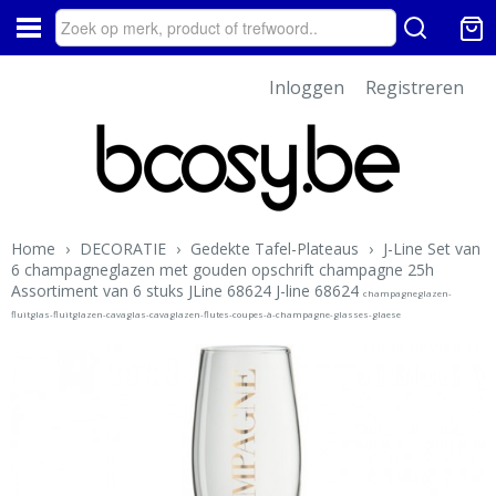
Inloggen
Registreren
Home
›
DECORATIE
›
Gedekte Tafel-Plateaus
›
J-Line Set van
6 champagneglazen met gouden opschrift champagne 25h
Assortiment van 6 stuks JLine 68624 J-line 68624
champagneglazen-
fluitglas-fluitglazen-cavaglas-cavaglazen-flutes-coupes-à-champagne-glasses-glaese