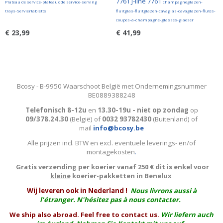
7761 J-line 7761
Plateau de service-plateaux de service-serving
champagneglazen-
trays-Serviertabletts
fluitglas-fluitglazen-cavaglas-cavaglazen-flutes-
coupes-à-champagne-glasses-glaeser
€ 23,99
€ 41,99
Bcosy - B-9950 Waarschoot België met Ondernemingsnummer
BE0889388248
Telefonisch 8-12u
en
13.30-19u - niet op zondag
op
09/378.24.30
(België)
of
0032 93782430
(Buitenland) of
mail
info@bcosy.be
Alle prijzen incl. BTW en excl. eventuele leverings- en/of
montagekosten
.
Gratis
verzending per koerier vanaf 250 € dit is
enkel
voor
kleine
koerier-pakketten in Benelux
W
ij leveren ook in Nederland !
Nous livrons aussi à
l'
étranger
. N'hésitez pas à nous contacter.
We ship also abroad. Feel free to contact us.
Wir liefern auch