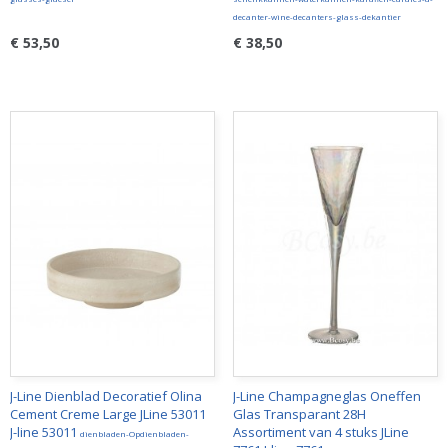
decanter-wine-decanters-glass-dekantier
€ 53,50
€ 38,50
J-Line Dienblad Decoratief Olina
J-Line Champagneglas Oneffen
Cement Creme Large JLine 53011
Glas Transparant 28H
J-line 53011
Assortiment van 4 stuks JLine
dienbladen-Opdienbladen-