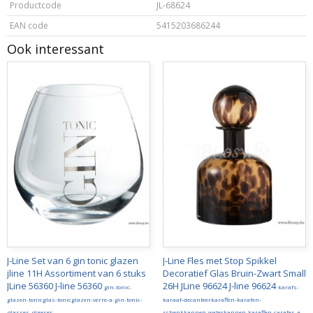
Productcode
JL-68624
EAN code
5415203686244
Ook interessant
J-Line Set van 6 gin tonic glazen
J-Line Fles met Stop Spikkel
jline 11H Assortiment van 6 stuks
Decoratief Glas Bruin-Zwart Small
JLine 56360 J-line 56360
26H JLine 96624 J-line 96624
gin-tonic-
karafs-
glazen-tonicglas-tonicglazen-verre-a-gin-tonic-
karaaf-decanteerkaraffen-karafen-
glasses-glaeser
schenkkannen-waterkannen-karaffen-carafes-a-