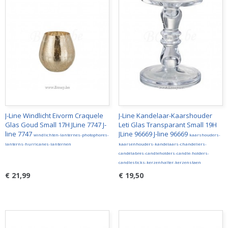
J-Line Windlicht Eivorm Craquele
J-Line Kandelaar-Kaarshouder
Glas Goud Small 17H JLine 7747 J-
Leti Glas Transparant Small 19H
line 7747
JLine 96669 J-line 96669
windlichten-lanternes-photophores-
kaarshouders-
lanterns-hurricanes-lanternen
kaarsenhouders-kandelaars-chandeliers-
candélabres-candleholders-candle-holders-
candlesticks-kerzenhalter-kerzenstaen
€ 21,99
€ 19,50