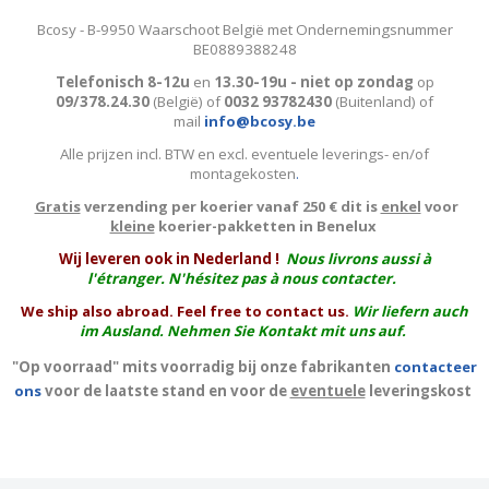
Bcosy - B-9950 Waarschoot België met Ondernemingsnummer
BE0889388248
Telefonisch 8-12u
en
13.30-19u - niet op zondag
op
09/378.24.30
(België)
of
0032 93782430
(Buitenland) of
mail
info@bcosy.be
Alle prijzen incl. BTW en excl. eventuele leverings- en/of
montagekosten
.
Gratis
verzending per koerier vanaf 250 € dit is
enkel
voor
kleine
koerier-pakketten in Benelux
W
ij leveren ook in Nederland !
Nous livrons aussi à
l'
étranger
. N'hésitez pas à nous contacter.
We ship also abroad. Feel free to contact us.
Wir liefern auch
im Ausland. Nehmen Sie Kontakt mit uns auf.
"Op voorraad" mits voorradig bij onze fabrikanten
contacteer
ons
voor de laatste stand en voor de
eventuele
leveringskost