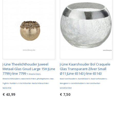
J-Line Theelichthouder Juweel
J-Line Kaarshouder Bol Craquele
Metaal-Glas Goud Large 15H JLine
Glas Transparant-Zilver Small
7799 J-line 7799
Ø11 JLine 65143 J-line 65143
T-theelichten-
theelichthouders-waxinelichten-photophores-tea-
kaarsenhouders-kandelaars-kaarsehouders-
lights-holders-t-lichthalter-teelichtleuchter-
bougeoirs-candleholders-kerzenhalter-
teelichte
windlichter
€ 43,99
€ 7,50