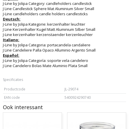
J-Line by Jolipa Category: candleholders candlestick
J Line Candlestick Sphere Mat Aluminium Silver Small
J-Line candleholders candle holders candlesticks
Deutsch:
J-Line by Jolipa Kategorie: kerzenhalter leuchter
J Line Kerzenhalter Kugel Matt Aluminium Silber Small
J-Line kerzenhalter kerzenstaender kerzenleuchter
Italiano:
J-Line by Jolipa Categoria: portacandela candaliere
J Line Candeliere Palla Opaco Alluminio Argento Small
Español:
J-Line by Jolipa Categoría: soporte vela candelero
J Line Candelero Bolas Mate Aluminio Plata Small
Specificaties
Productcode
JL-29074
EAN code
5400924290740
Ook interessant