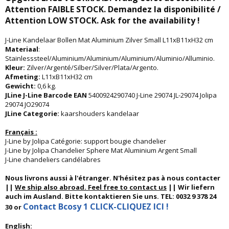
Attention FAIBLE STOCK. Demandez la disponibilité /
Attention LOW STOCK. Ask for the availability !
J-Line Kandelaar Bollen Mat Aluminium Zilver Small L11xB11xH32 cm
Materiaal
:
Stainlesssteel/Aluminium/Aluminium/Aluminium/Aluminio/Alluminio.
Kleur:
Zilver/Argenté/Silber/Silver/Plata/Argento.
Afmeting:
L11xB11xH32 cm
Gewicht:
0,6 kg.
JLine J-Line Barcode EAN
5400924290740 J-Line 29074 JL-29074 Jolipa
29074 JO29074
JLine Categorie:
kaarshouders kandelaar
Français :
J-Line by Jolipa Catégorie: support bougie chandelier
J-Line by Jolipa Chandelier Sphere Mat Aluminium Argent Small
J-Line chandeliers candélabres
Nous livrons aussi à l'étranger. N'hésitez pas à nous contacter
||
We ship also abroad. Feel free to contact us
|| Wir liefern
auch im Ausland. Bitte kontaktieren Sie uns. TEL: 0032 9 378 24
Contact Bcosy 1 CLICK-CLIQUEZ ICI !
30 or
English: