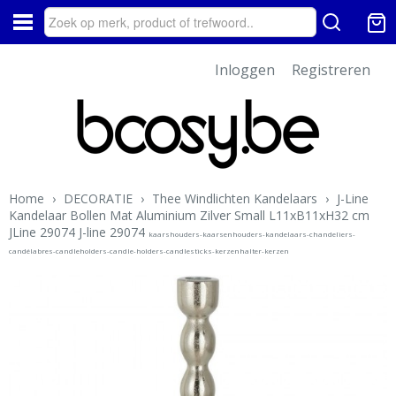
Inloggen
Registreren
Home
›
DECORATIE
›
Thee Windlichten Kandelaars
›
J-Line
Kandelaar Bollen Mat Aluminium Zilver Small L11xB11xH32 cm
JLine 29074 J-line 29074
kaarshouders-kaarsenhouders-kandelaars-chandeliers-
candélabres-candleholders-candle-holders-candlesticks-kerzenhalter-kerzen