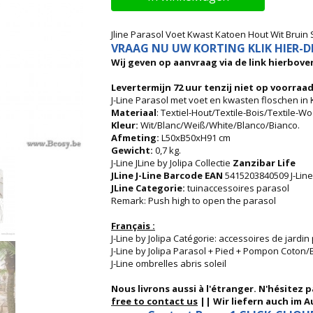
Jline Parasol Voet Kwast Katoen Hout Wit Bruin 
VRAAG NU UW KORTING KLIK HIER-DI
Wij geven op aanvraag via de link hierboven
Levertermijn 72 uur tenzij niet op voorraad
J-Line Parasol met voet en kwasten floschen in
Materiaal
: Textiel-Hout/Textile-Bois/Textile-
Kleur:
Wit/Blanc/Weiß/White/Blanco/Bianco.
Afmeting:
L50xB50xH91 cm
Gewicht:
0,7 kg.
J-Line JLine by Jolipa Collectie
Zanzibar Life
JLine J-Line Barcode EAN
5415203840509 J-Line
JLine Categorie:
tuinaccessoires parasol
Remark: Push high to open the parasol
Français :
J-Line by Jolipa Catégorie: accessoires de jardin
J-Line by Jolipa Parasol + Pied + Pompon Coton/
J-Line ombrelles abris soleil
Nous livrons aussi à l'étranger. N'hésitez 
free to contact us
|| Wir liefern auch im Au