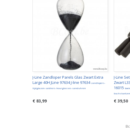
J-Line Zandloper Parels Glas Zwart Extra
J-Line Se
Large 40H JLine 97634 J-line 97634
Zwart L33
zandlopers-
16015
tijdglazen-sabliers-hourglasses-sanduhren
boek
buchstuetze
€ 83,99
€ 39,50
Bc