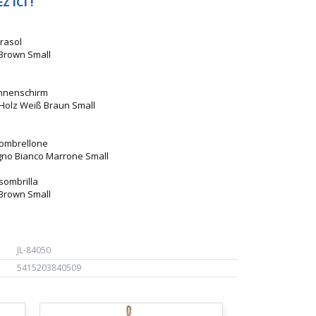
 ICI !
arasol
 Brown Small
sonnenschirm
olz Weiß Braun Small
o ombrellone
gno Bianco Marrone Small
 sombrilla
 Brown Small
JL-84050
5415203840509