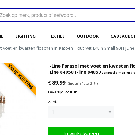
IE
LIGHTING
TEXTIEL
OUTDOOR
CADEAUBO
et voet en kwasten floschen in Katoen-Hout Wit Bruin Small 90H JLine
Vraag KORTING
J-Line Parasol met voet en kwasten fl
JLine 84050 J-line 84050
zonneschermen-ombrel
€ 89,99
(inclusief btw 21%)
Levertijd
72 uur
Aantal
In winkelwagen