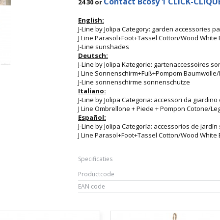
Contact Bcosy 1 CLICK-CLIQUEZ
24 30 or
English:
J-Line by Jolipa Category: garden accessories p
J Line Parasol+Foot+Tassel Cotton/Wood White
J-Line sunshades
Deutsch:
J-Line by Jolipa Kategorie: gartenaccessoires 
J Line Sonnenschirm+Fuß+Pompom Baumwolle/H
J-Line sonnenschirme sonnenschutze
Italiano:
J-Line by Jolipa Categoria: accessori da giardin
J Line Ombrellone + Piede + Pompon Cotone/Le
Español:
J-Line by Jolipa Categoría: accessorios de jardín
J Line Parasol+Foot+Tassel Cotton/Wood White
Specificaties
Productcode
EAN code