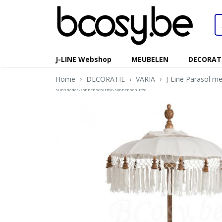
J-LINE Webshop
MEUBELEN
DECORAT
Home
›
DECORATIE
›
VARIA
›
J-Line Parasol m
sunshades-sonnenschirme-sonnenschutze