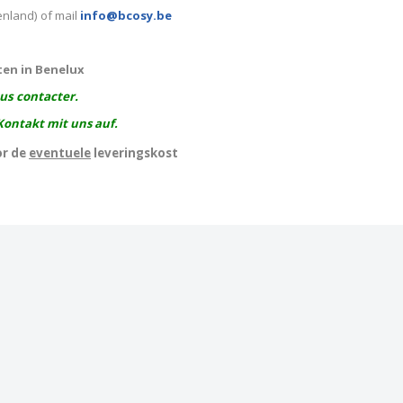
enland) of mail
info@bcosy.be
ten in Benelux
ous contacter.
Kontakt mit uns auf.
or de
eventuele
leveringskost