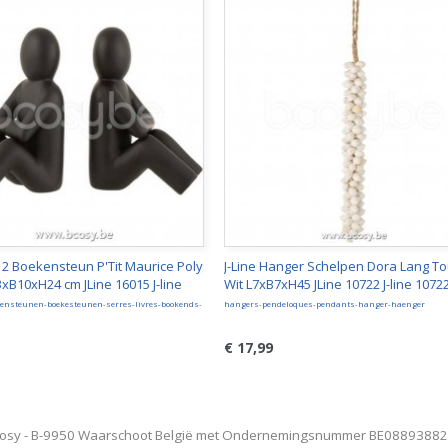
t 2 Boekensteun P'Tit Maurice Poly
J-Line Hanger Schelpen Dora Lang T
xB10xH24 cm JLine 16015 J-line
Wit L7xB7xH45 JLine 10722 J-line 1072
ensteunen-boekesteunen-serres-livres-bookends-
hangers-pendeloques-pendants-hanger-haenger
n
€ 17,99
osy - B-9950 Waarschoot België met Ondernemingsnummer BE0889388