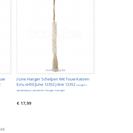
ouw
J-Line Hanger Schelpen Wit Touw Katoen
2
Ecru xH50 JLine 12352 J-line 12352
hangers-
pendeloques-pendants-hanger-haenger
€ 17,99
248