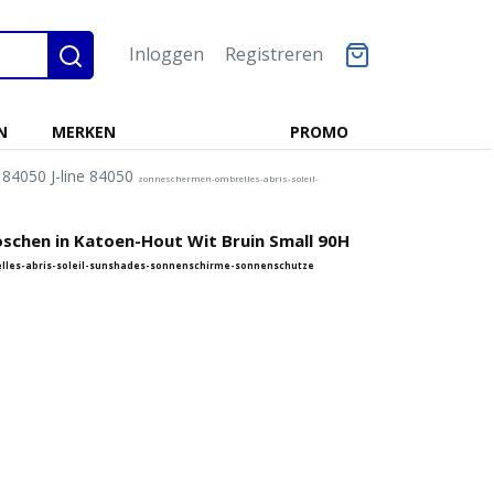
Inloggen
Registreren
N
MERKEN
PROMO
 84050 J-line 84050
zonneschermen-ombrelles-abris-soleil-
oschen in Katoen-Hout Wit Bruin Small 90H
les-abris-soleil-sunshades-sonnenschirme-sonnenschutze