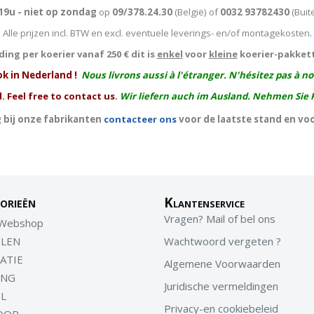
19u - niet op zondag
op
09/378.24.30
(België)
of
0032 93782430
(Buit
Alle prijzen incl. BTW en excl. eventuele leverings- en/of montagekosten
.
ing per koerier vanaf 250 € dit is
enkel
voor
kleine
koerier-pakket
ok in Nederland !
Nous livrons aussi à l'
étranger
. N'hésitez pas à n
. Feel free to contact us.
Wir liefern auch im Ausland. Nehmen Sie 
 bij onze fabrikanten
contacteer ons
voor de laatste stand en vo
orieën
Klantenservice
Vragen? Mail of bel ons
 Webshop
LEN
Wachtwoord vergeten ?
ATIE
Algemene Voorwaarden
ING
Juridische vermeldingen
EL
Privacy-en cookiebeleid