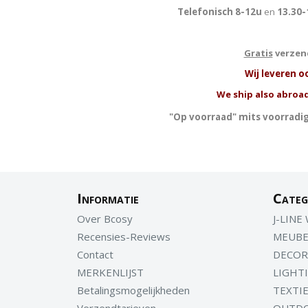
Telefonisch 8-12u
en
13.30-
Gratis
verzend
W
ij leveren o
We ship also abroad
"Op voorraad" mits voorradig
Informatie
Categ
Over Bcosy
J-LINE
Recensies-Reviews
MEUBE
Contact
DECOR
MERKENLIJST
LIGHT
Betalingsmogelijkheden
TEXTI