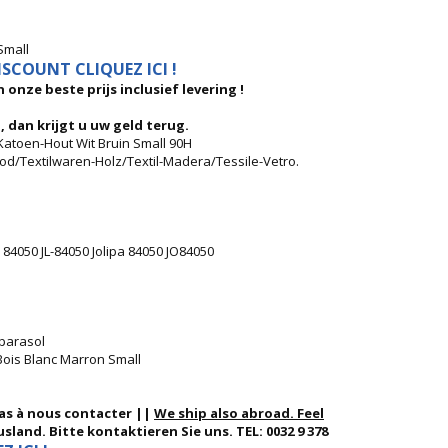
Small
SCOUNT CLIQUEZ ICI !
 onze beste prijs inclusief levering !
, dan krijgt u uw geld terug.
 Katoen-Hout Wit Bruin Small 90H
Wood/Textilwaren-Holz/Textil-Madera/Tessile-Vetro.
 84050 JL-84050 Jolipa 84050 JO84050
 parasol
Bois Blanc Marron Small
pas à nous contacter ||
We ship also abroad. Feel
sland. Bitte kontaktieren Sie uns. TEL: 0032 9 378