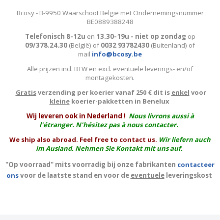
Bcosy - B-9950 Waarschoot België met Ondernemingsnummer
BE0889388248
Telefonisch 8-12u
en
13.30-19u - niet op zondag
op
09/378.24.30
(België)
of
0032 93782430
(Buitenland) of
mail
info@bcosy.be
Alle prijzen incl. BTW en excl. eventuele leverings- en/of
montagekosten
.
Gratis
verzending per koerier vanaf 250 € dit is
enkel
voor
kleine
koerier-pakketten in Benelux
W
ij leveren ook in Nederland !
Nous livrons aussi à
l'
étranger
. N'hésitez pas à nous contacter.
We ship also abroad. Feel free to contact us.
Wir liefern auch
im Ausland. Nehmen Sie Kontakt mit uns auf.
"Op voorraad" mits voorradig bij onze fabrikanten
contacteer
ons
voor de laatste stand en voor de
eventuele
leveringskost