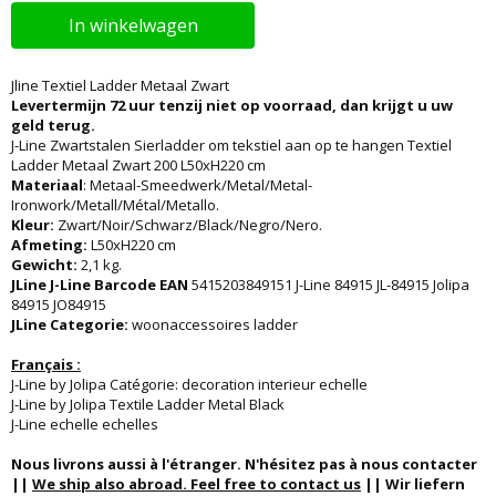
In winkelwagen
Jline Textiel Ladder Metaal Zwart
Levertermijn 72 uur tenzij niet op voorraad, dan krijgt u uw
geld terug.
J-Line Zwartstalen Sierladder om tekstiel aan op te hangen Textiel
Ladder Metaal Zwart 200 L50xH220 cm
Materiaal
: Metaal-Smeedwerk/Metal/Metal-
Ironwork/Metall/Métal/Metallo.
Kleur:
Zwart/Noir/Schwarz/Black/Negro/Nero.
Afmeting:
L50xH220 cm
Gewicht:
2,1 kg.
JLine J-Line Barcode EAN
5415203849151 J-Line 84915 JL-84915 Jolipa
84915 JO84915
JLine Categorie:
woonaccessoires ladder
Français :
J-Line by Jolipa Catégorie: decoration interieur echelle
J-Line by Jolipa Textile Ladder Metal Black
J-Line echelle echelles
Nous livrons aussi à l'étranger. N'hésitez pas à nous contacter
||
We ship also abroad. Feel free to contact us
|| Wir liefern