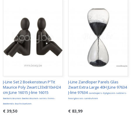
J-Line Set 2 Boekensteun P'Tit
J-Line Zandloper Parels Glas
Maurice Poly Zwart L33xB10xH24
Zwart Extra Large 40H JLine 97634
cm JLine 16015 J-line 16015
J-line 97634
zandlopers-tijdglazen-sabliers-
boekensteunen-boekesteunen-serres-livres-
hourglasses-sanduhren
bookends-buchstuetzen
€ 39,50
€ 83,99