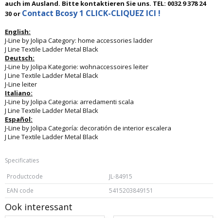
auch im Ausland. Bitte kontaktieren Sie uns. TEL: 0032 9 378 24
Contact Bcosy 1 CLICK-CLIQUEZ ICI !
30 or
English:
J-Line by Jolipa Category: home accessories ladder
J Line Textile Ladder Metal Black
Deutsch:
J-Line by Jolipa Kategorie: wohnaccessoires leiter
J Line Textile Ladder Metal Black
J-Line leiter
Italiano:
J-Line by Jolipa Categoria: arredamenti scala
J Line Textile Ladder Metal Black
Español:
J-Line by Jolipa Categoría: decoratión de interior escalera
J Line Textile Ladder Metal Black
Specificaties
Productcode
JL-84915
EAN code
5415203849151
Ook interessant