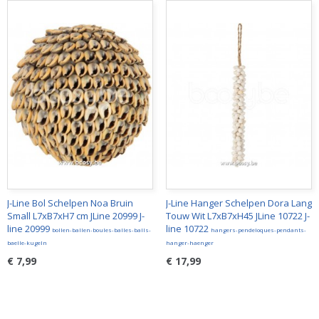
J-Line Bol Schelpen Noa Bruin
J-Line Hanger Schelpen Dora Lang
Small L7xB7xH7 cm JLine 20999 J-
Touw Wit L7xB7xH45 JLine 10722 J-
line 20999
line 10722
bollen-ballen-boules-balles-balls-
hangers-pendeloques-pendants-
baelle-kugeln
hanger-haenger
€ 7,99
€ 17,99