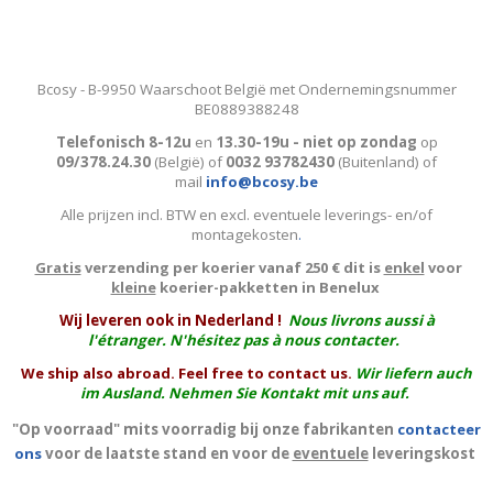
Bcosy - B-9950 Waarschoot België met Ondernemingsnummer
BE0889388248
Telefonisch 8-12u
en
13.30-19u - niet op zondag
op
09/378.24.30
(België)
of
0032 93782430
(Buitenland) of
mail
info@bcosy.be
Alle prijzen incl. BTW en excl. eventuele leverings- en/of
montagekosten
.
Gratis
verzending per koerier vanaf 250 € dit is
enkel
voor
kleine
koerier-pakketten in Benelux
W
ij leveren ook in Nederland !
Nous livrons aussi à
l'
étranger
. N'hésitez pas à nous contacter.
We ship also abroad. Feel free to contact us.
Wir liefern auch
im Ausland. Nehmen Sie Kontakt mit uns auf.
"Op voorraad" mits voorradig bij onze fabrikanten
contacteer
ons
voor de laatste stand en voor de
eventuele
leveringskost