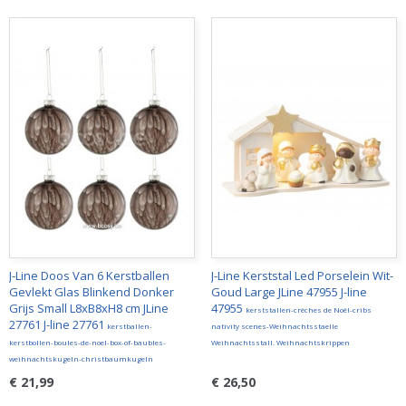
J-Line Doos Van 6 Kerstballen
J-Line Kerststal Led Porselein Wit-
Gevlekt Glas Blinkend Donker
Goud Large JLine 47955 J-line
Grijs Small L8xB8xH8 cm JLine
47955
kerststallen-crèches de Noël-cribs
27761 J-line 27761
kerstballen-
nativity scenes-Weihnachtsstaelle
kerstbollen-boules-de-noel-box-of-baubles-
Weihnachtsstall. Weihnachtskrippen
weihnachtskugeln-christbaumkugeln
€ 21,99
€ 26,50