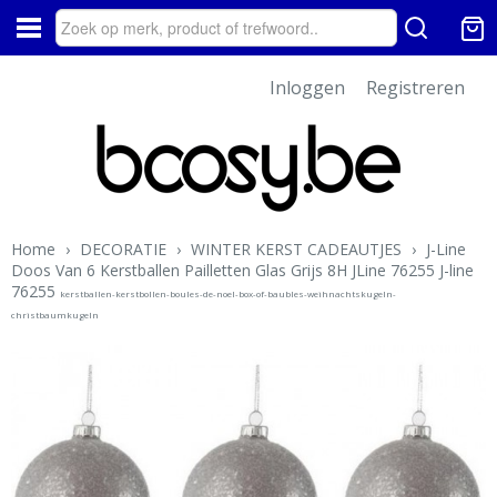
Inloggen
Registreren
Home
›
DECORATIE
›
WINTER KERST CADEAUTJES
›
J-Line
Doos Van 6 Kerstballen Pailletten Glas Grijs 8H JLine 76255 J-line
76255
kerstballen-kerstbollen-boules-de-noel-box-of-baubles-weihnachtskugeln-
christbaumkugeln