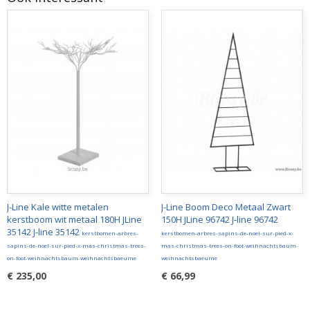
J-Line Kale witte metalen
J-Line Boom Deco Metaal Zwart
kerstboom wit metaal 180H JLine
150H JLine 96742 J-line 96742
35142 J-line 35142
kerstbomen-arbres-
kerstbomen-arbres-sapins-de-noel-sur-pied-x-
sapins-de-noel-sur-pied-x-mas-christmas-trees-
mas-christmas-trees-on-foot-weihnachtsbaum-
on-foot-weihnachtsbaum-weihnachtsbaeume
weihnachtsbaeume
€ 235,00
€ 66,99