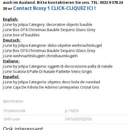
auch im Ausland. Bitte kontaktieren Sie uns. TEL: 0032 9 378 24
Contact Bcosy 1 CLICK-CLIQUEZ ICI !
30 or
English:
J-Line by Jolipa Category: decorative objects bauble
J Line Box Of 6 Christmas Bauble Sequins Glass Grey
J-Line box of baubles
Deutsch:
J-Line by Jolipa Kategorie: deko-objekte weihnachtskugel
J Line Box Of 6 Christmas Bauble Sequins Glass Grey
J-Line weihnachtskugeln christbaumkugeln
Italiano:
J-Line by Jolipa Categoria: oggetti di decorazione palla di natale
J Line Scatola 6 Palle Di Natale Paillette Vetro Grigio
Español:
J-Line by Jolipa Categoría: objetos deco bola de navidad
J Line Caja De 6 Bola De Adorno Lentejuelas Cristal Gris
Specificaties
Productcode
JL-76255
EAN code
5415203762559
Ook interessant