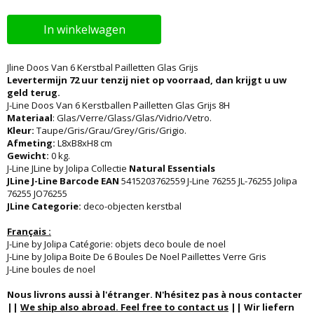
In winkelwagen
Jline Doos Van 6 Kerstbal Pailletten Glas Grijs
Levertermijn 72 uur tenzij niet op voorraad, dan krijgt u uw
geld terug.
J-Line Doos Van 6 Kerstballen Pailletten Glas Grijs 8H
Materiaal
: Glas/Verre/Glass/Glas/Vidrio/Vetro.
Kleur:
Taupe/Gris/Grau/Grey/Gris/Grigio.
Afmeting:
L8xB8xH8 cm
Gewicht:
0 kg.
J-Line JLine by Jolipa Collectie
Natural Essentials
JLine J-Line Barcode EAN
5415203762559 J-Line 76255 JL-76255 Jolipa
76255 JO76255
JLine Categorie:
deco-objecten kerstbal
Français :
J-Line by Jolipa Catégorie: objets deco boule de noel
J-Line by Jolipa Boite De 6 Boules De Noel Paillettes Verre Gris
J-Line boules de noel
Nous livrons aussi à l'étranger. N'hésitez pas à nous contacter
||
We ship also abroad. Feel free to contact us
|| Wir liefern