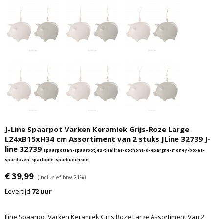
J-Line Spaarpot Varken Keramiek Grijs-Roze Large
L24xB15xH34 cm Assortiment van 2 stuks JLine 32739 J-
line 32739
spaarpotten-spaarpotjes-tirelires-cochons-d-epargne-money-boxes-
spardosen-spartopfe-sparbuechsen
€ 39,99
(inclusief btw 21%)
Levertijd
72 uur
Jline Spaarpot Varken Keramiek Grijs Roze Large Assortiment Van 2