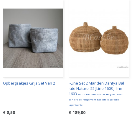
Opbergzakjes Grijs Set Van 2
J-Line Set 2 Manden Dantya Bal
Jute Naturel 55 JLine 1603 J-line
1603
korf-korven-manden-opbergmanden-
paniers-de-rangement-baskets-lagerkorb-
lagerkoerbe
€ 8,50
€ 189,00