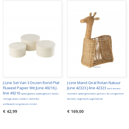
J-Line Set Van 3 Dozen Rond Plat
J-Line Mand Giral Rotan Natuur
Fluweel Papier Wit JLine 49216 J-
JLine 42323 J-line 42323
korf-korven-
line 49216
opbergboxen-opbergdozen-boites-
manden-opbergmanden-paniers-de-rangement-
storage-boxes-holders-behalter-
baskets-lagerkorb-lagerkoerbe
aufbewahrungsdosen-kisten
€ 42,99
€ 169,00