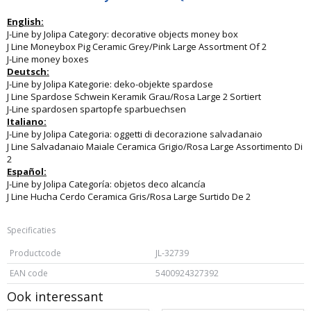
English:
J-Line by Jolipa Category: decorative objects money box
J Line Moneybox Pig Ceramic Grey/Pink Large Assortment Of 2
J-Line money boxes
Deutsch:
J-Line by Jolipa Kategorie: deko-objekte spardose
J Line Spardose Schwein Keramik Grau/Rosa Large 2 Sortiert
J-Line spardosen spartopfe sparbuechsen
Italiano:
J-Line by Jolipa Categoria: oggetti di decorazione salvadanaio
J Line Salvadanaio Maiale Ceramica Grigio/Rosa Large Assortimento Di
2
Español:
J-Line by Jolipa Categoría: objetos deco alcancía
J Line Hucha Cerdo Ceramica Gris/Rosa Large Surtido De 2
Specificaties
Productcode
JL-32739
EAN code
5400924327392
Ook interessant