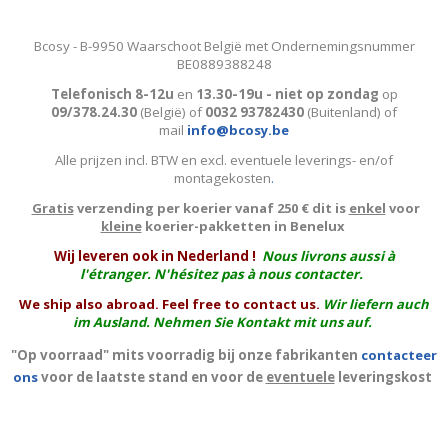
Bcosy - B-9950 Waarschoot België met Ondernemingsnummer
BE0889388248
Telefonisch 8-12u
en
13.30-19u - niet op zondag
op
09/378.24.30
(België)
of
0032 93782430
(Buitenland) of
mail
info@bcosy.be
Alle prijzen incl. BTW en excl. eventuele leverings- en/of
montagekosten
.
Gratis
verzending per koerier vanaf 250 € dit is
enkel
voor
kleine
koerier-pakketten in Benelux
W
ij leveren ook in Nederland !
Nous livrons aussi à
l'
étranger
. N'hésitez pas à nous contacter.
We ship also abroad. Feel free to contact us.
Wir liefern auch
im Ausland. Nehmen Sie Kontakt mit uns auf.
"Op voorraad" mits voorradig bij onze fabrikanten
contacteer
ons
voor de laatste stand en voor de
eventuele
leveringskost