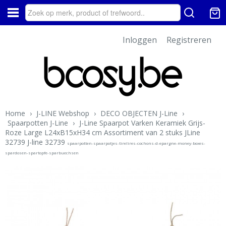
Inloggen
Registreren
Home
›
J-LINE Webshop
›
DECO OBJECTEN J-Line
›
Spaarpotten J-Line
›
J-Line Spaarpot Varken Keramiek Grijs-
Roze Large L24xB15xH34 cm Assortiment van 2 stuks JLine
32739 J-line 32739
spaarpotten-spaarpotjes-tirelires-cochons-d-epargne-money-boxes-
spardosen-spartopfe-sparbuechsen