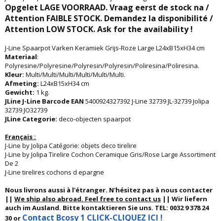
Opgelet LAGE VOORRAAD. Vraag eerst de stock na /
Attention FAIBLE STOCK. Demandez la disponibilité /
Attention LOW STOCK. Ask for the availability !
J-Line Spaarpot Varken Keramiek Grijs-Roze Large L24xB15xH34 cm
Materiaal
:
Polyresine/Polyresine/Polyresin/Polyresin/Poliresina/Poliresina.
Kleur:
Multi/Multi/Multi/Multi/Multi/Multi.
Afmeting:
L24xB15xH34 cm
Gewicht:
1 kg.
JLine J-Line Barcode EAN
5400924327392 J-Line 32739 JL-32739 Jolipa
32739 JO32739
JLine Categorie:
deco-objecten spaarpot
Français :
J-Line by Jolipa Catégorie: objets deco tirelire
J-Line by Jolipa Tirelire Cochon Ceramique Gris/Rose Large Assortiment
De 2
J-Line tirelires cochons d epargne
Nous livrons aussi à l'étranger. N'hésitez pas à nous contacter
||
We ship also abroad. Feel free to contact us
|| Wir liefern
auch im Ausland. Bitte kontaktieren Sie uns. TEL: 0032 9 378 24
Contact Bcosy 1 CLICK-CLIQUEZ ICI !
30 or