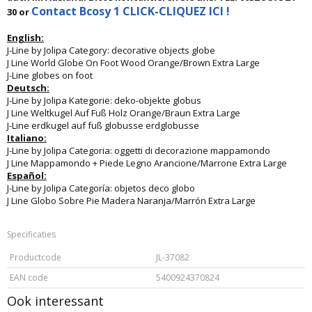
Contact Bcosy 1 CLICK-CLIQUEZ ICI !
30 or
English:
J-Line by Jolipa Category: decorative objects globe
J Line World Globe On Foot Wood Orange/Brown Extra Large
J-Line globes on foot
Deutsch:
J-Line by Jolipa Kategorie: deko-objekte globus
J Line Weltkugel Auf Fuß Holz Orange/Braun Extra Large
J-Line erdkugel auf fuß globusse erdglobusse
Italiano:
J-Line by Jolipa Categoria: oggetti di decorazione mappamondo
J Line Mappamondo + Piede Legno Arancione/Marrone Extra Large
Español:
J-Line by Jolipa Categoría: objetos deco globo
J Line Globo Sobre Pie Madera Naranja/Marrón Extra Large
Specificaties
Productcode
JL-37082
EAN code
5400924370824
Ook interessant