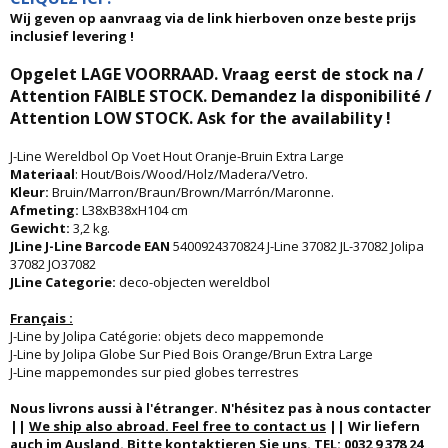
Wij geven op aanvraag via de link hierboven onze beste prijs
inclusief levering !
Opgelet LAGE VOORRAAD. Vraag eerst de stock na /
Attention FAIBLE STOCK. Demandez la disponibilité /
Attention LOW STOCK. Ask for the availability !
J-Line Wereldbol Op Voet Hout Oranje-Bruin Extra Large
Materiaal
: Hout/Bois/Wood/Holz/Madera/Vetro.
Kleur:
Bruin/Marron/Braun/Brown/Marrón/Maronne.
Afmeting:
L38xB38xH104 cm
Gewicht:
3,2 kg.
JLine J-Line Barcode EAN
5400924370824 J-Line 37082 JL-37082 Jolipa
37082 JO37082
JLine Categorie:
deco-objecten wereldbol
Français :
J-Line by Jolipa Catégorie: objets deco mappemonde
J-Line by Jolipa Globe Sur Pied Bois Orange/Brun Extra Large
J-Line mappemondes sur pied globes terrestres
Nous livrons aussi à l'étranger. N'hésitez pas à nous contacter
||
We ship also abroad. Feel free to contact us
|| Wir liefern
auch im Ausland. Bitte kontaktieren Sie uns. TEL: 0032 9 378 24