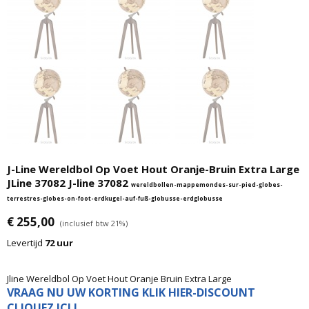
J-Line Wereldbol Op Voet Hout Oranje-Bruin Extra Large
JLine 37082 J-line 37082
wereldbollen-mappemondes-sur-pied-globes-
terrestres-globes-on-foot-erdkugel-auf-fuß-globusse-erdglobusse
€ 255,00
(inclusief btw 21%)
Levertijd
72 uur
Jline Wereldbol Op Voet Hout Oranje Bruin Extra Large
VRAAG NU UW KORTING KLIK HIER-DISCOUNT
CLIQUEZ ICI !