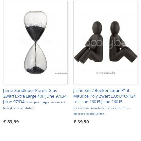
J-Line Zandloper Parels Glas
J-Line Set 2 Boekensteun P'Tit
Zwart Extra Large 40H JLine 97634
Maurice Poly Zwart L33xB10xH24
J-line 97634
cm JLine 16015 J-line 16015
zandlopers-tijdglazen-sabliers-
hourglasses-sanduhren
boekensteunen-boekesteunen-serres-livres-
bookends-buchstuetzen
€ 83,99
€ 39,50