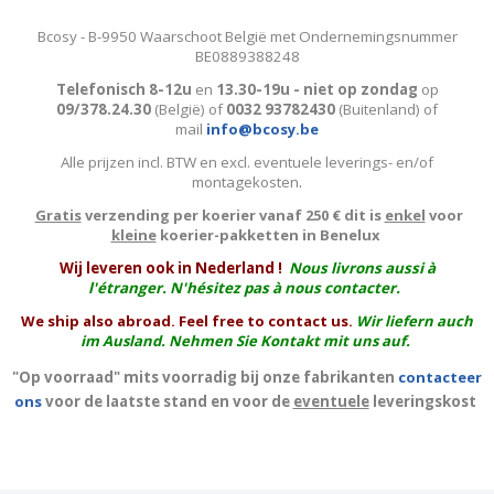
Bcosy - B-9950 Waarschoot België met Ondernemingsnummer
BE0889388248
Telefonisch 8-12u
en
13.30-19u - niet op zondag
op
09/378.24.30
(België)
of
0032 93782430
(Buitenland) of
mail
info@bcosy.be
Alle prijzen incl. BTW en excl. eventuele leverings- en/of
montagekosten
.
Gratis
verzending per koerier vanaf 250 € dit is
enkel
voor
kleine
koerier-pakketten in Benelux
W
ij leveren ook in Nederland !
Nous livrons aussi à
l'
étranger
. N'hésitez pas à nous contacter.
We ship also abroad. Feel free to contact us.
Wir liefern auch
im Ausland. Nehmen Sie Kontakt mit uns auf.
"Op voorraad" mits voorradig bij onze fabrikanten
contacteer
ons
voor de laatste stand en voor de
eventuele
leveringskost