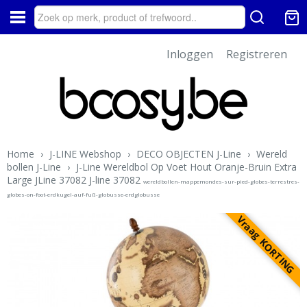
Inloggen
Registreren
Home
›
J-LINE Webshop
›
DECO OBJECTEN J-Line
›
Wereld
bollen J-Line
›
J-Line Wereldbol Op Voet Hout Oranje-Bruin Extra
Large JLine 37082 J-line 37082
wereldbollen-mappemondes-sur-pied-globes-terrestres-
globes-on-foot-erdkugel-auf-fuß-globusse-erdglobusse
Vraag KORTING