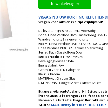
In winkelwagen
VRAAG NU UW KORTING KLIK HIER-DI
Vragen kost niks en is altijd vrijblijvend!
De levertermijn is 48 uur mits voorradig.
Code:
Linea Verdace Bath Classic Boog Opal
Wandverlichting Binnenverlichting
Naam:
Linea Verdace BATH CLASSIC BOOG OPA
Linea Verdace INDOOR Badkamerverlichting
Serie :
Bath Classic Boog Opal
EAN Barcode :
5414552745978
Beveiligingsklasse : IP44
Energielabel : A++
Geschikt voor: LED Halogeen
Kleur : Chroom
MATERIAAL : Chroom Glas
DIMENSIONS : Hoogte :29 cm / Diepte :21 cm
Etranger-Abroad-Ausland:
N'hésitez pas à
livrons aussi à l'étranger / Feel free to co
Nehmen Sie bitte bei Fragen Kontakt mit uns
MAIL Bcosy in 1 KLIK HIER-CLICK 
24 30 or