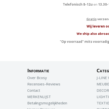
Telefonisch 8-12u
en
13.30-
Gratis
verzend
W
ij leveren o
We ship also abroad
"Op voorraad" mits voorradig
Informatie
Categ
Over Bcosy
J-LINE
Recensies-Reviews
MEUBE
Contact
DECOR
MERKENLIJST
LIGHT
Betalingsmogelijkheden
TEXTI