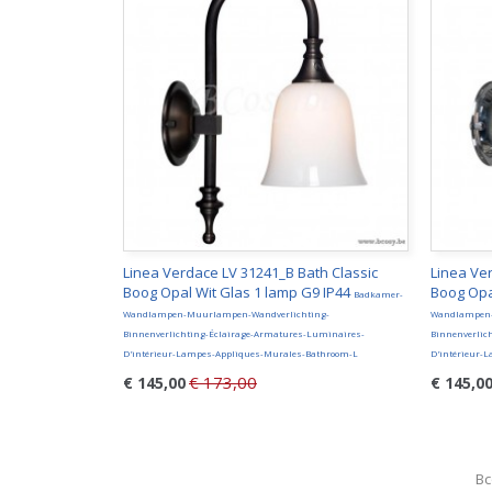
Linea Verdace LV 31241_B Bath Classic
Linea Ve
Boog Opal Wit Glas 1 lamp G9 IP44
Boog Opa
Badkamer-
Wandlampen-Muurlampen-Wandverlichting-
Wandlampen-
Binnenverlichting-Éclairage-Armatures-Luminaires-
Binnenverlic
D'intérieur-Lampes-Appliques-Murales-Bathroom-L
D'intérieur-
€ 173,00
€ 145,00
€ 145,0
Bc