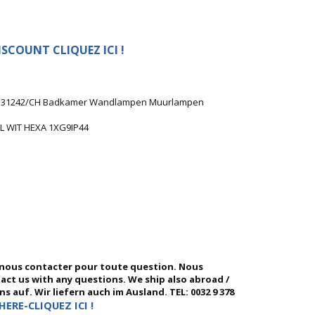
SCOUNT CLIQUEZ ICI !
 LV 31242/CH Badkamer Wandlampen Muurlampen
L WIT HEXA 1XG9IP44
 nous contacter pour toute question. Nous
ntact us with any questions. We ship also abroad /
 auf. Wir liefern auch im Ausland. TEL: 0032 9 378
HERE-CLIQUEZ ICI !