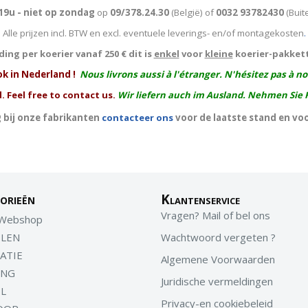
19u - niet op zondag
op
09/378.24.30
(België)
of
0032 93782430
(Buit
Alle prijzen incl. BTW en excl. eventuele leverings- en/of montagekosten
.
ing per koerier vanaf 250 € dit is
enkel
voor
kleine
koerier-pakket
ok in Nederland !
Nous livrons aussi à l'
étranger
. N'hésitez pas à n
. Feel free to contact us.
Wir liefern auch im Ausland. Nehmen Sie 
 bij onze fabrikanten
contacteer ons
voor de laatste stand en vo
orieën
Klantenservice
Vragen? Mail of bel ons
 Webshop
LEN
Wachtwoord vergeten ?
ATIE
Algemene Voorwaarden
ING
Juridische vermeldingen
EL
Privacy-en cookiebeleid