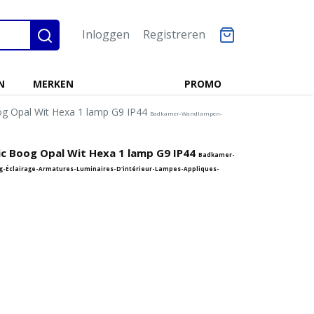
Inloggen
Registreren
N
MERKEN
PROMO
og Opal Wit Hexa 1 lamp G9 IP44
Badkamer-Wandlampen-
ic Boog Opal Wit Hexa 1 lamp G9 IP44
Badkamer-
-Éclairage-Armatures-Luminaires-D'intérieur-Lampes-Appliques-