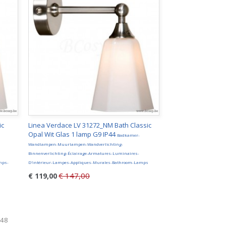
ic
Linea Verdace LV 31272_NM Bath Classic
Opal Wit Glas 1 lamp G9 IP44
Badkamer-
Wandlampen-Muurlampen-Wandverlichting-
Binnenverlichting-Éclairage-Armatures-Luminaires-
mps-
D'intérieur-Lampes-Appliques-Murales-Bathroom-Lamps
€ 147,00
€ 119,00
248