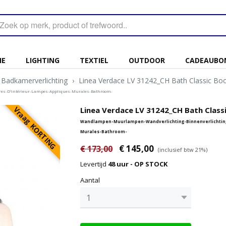
IE
LIGHTING
TEXTIEL
OUTDOOR
CADEAUBO
Badkamerverlichting
›
Linea Verdace LV 31242_CH Bath Classic Bo
es-D'intérieur-Lampes-Appliques-Murales-Bathroom-
Vraag KORTING
Linea Verdace LV 31242_CH Bath Class
Wandlampen-Muurlampen-Wandverlichting-Binnenverlichting
Murales-Bathroom-
€ 145,00
€ 173,00
(inclusief btw 21%)
Levertijd
48 uur - OP STOCK
Aantal