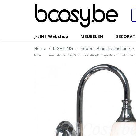
J-LINE Webshop
MEUBELEN
DECORAT
Home
›
LIGHTING
›
Indoor - Binnenverlichting
›
Muurlampen-Wandverlichting-Binnenverlichting-Éclairage-Armatures-Luminair