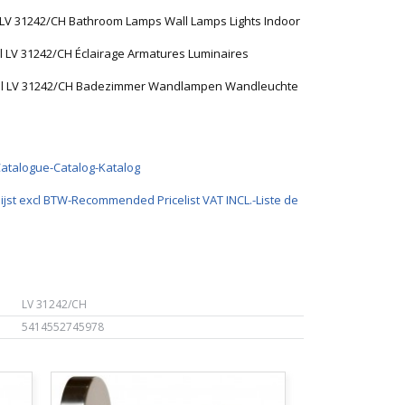
 LV 31242/CH Bathroom Lamps Wall Lamps Lights Indoor
l LV 31242/CH Éclairage Armatures Luminaires
pal LV 31242/CH Badezimmer Wandlampen Wandleuchte
Catalogue-Catalog-Katalog
ijst excl BTW-Recommended Pricelist VAT INCL.-Liste de
LV 31242/CH
5414552745978