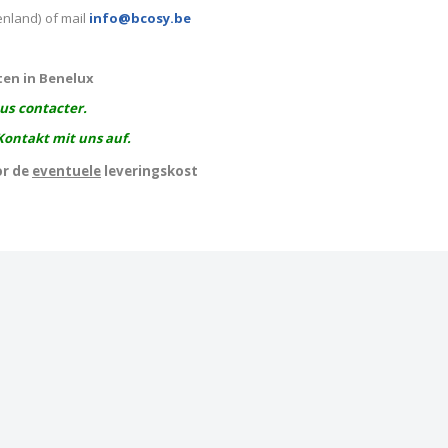
enland) of mail
info@bcosy.be
ten in Benelux
ous contacter.
Kontakt mit uns auf.
or de
eventuele
leveringskost