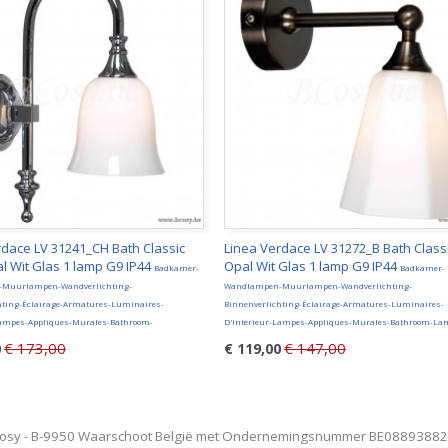
rdace LV 31241_CH Bath Classic
Linea Verdace LV 31272_B Bath Class
l Wit Glas 1 lamp G9 IP44
Opal Wit Glas 1 lamp G9 IP44
Badkamer-
Badkamer-
Muurlampen-Wandverlichting-
Wandlampen-Muurlampen-Wandverlichting-
hting-Éclairage-Armatures-Luminaires-
Binnenverlichting-Éclairage-Armatures-Luminaires-
Lampes-Appliques-Murales-Bathroom-
D'intérieur-Lampes-Appliques-Murales-Bathroom-La
€ 173,00
€ 147,00
0
€ 119,00
osy - B-9950 Waarschoot België met Ondernemingsnummer BE0889388