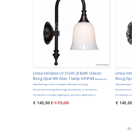
Linea Verdace LV 31241_B Bath Classic
Linea Ve
Boog Opal Wit Glas 1 lamp G9 IP44
Boog Opa
Badkamer-
Wandlampen-Muurlampen-Wandverlichting-
Wandlampen-
Binnenverlichting-Éclairage-Armatures-Luminaires-
Binnenverlic
D'intérieur-Lampes-Appliques-Murales-Bathroom-L
D'intérieur-
€ 173,00
€ 145,00
€ 145,0
Bc