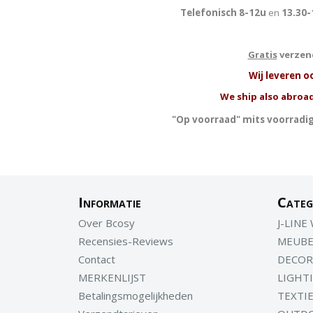
Telefonisch 8-12u
en
13.30-
Gratis
verzend
W
ij leveren o
We ship also abroad
"Op voorraad" mits voorradig
Informatie
Categ
Over Bcosy
J-LINE
Recensies-Reviews
MEUBE
Contact
DECOR
MERKENLIJST
LIGHT
Betalingsmogelijkheden
TEXTI