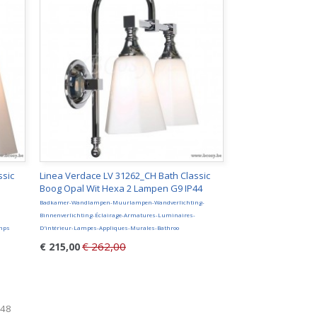
ssic
Linea Verdace LV 31262_CH Bath Classic
Boog Opal Wit Hexa 2 Lampen G9 IP44
Badkamer-Wandlampen-Muurlampen-Wandverlichting-
Binnenverlichting-Éclairage-Armatures-Luminaires-
mps
D'intérieur-Lampes-Appliques-Murales-Bathroo
€ 262,00
€ 215,00
248