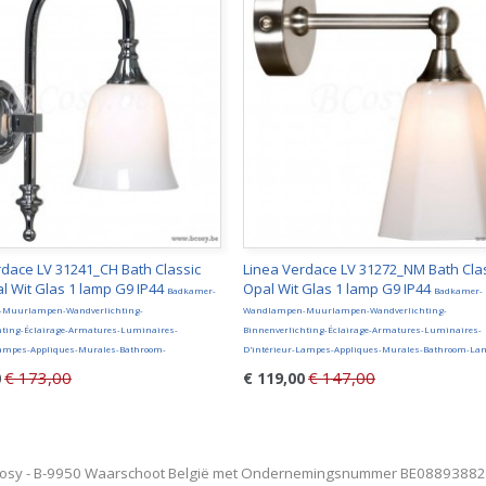
rdace LV 31241_CH Bath Classic
Linea Verdace LV 31272_NM Bath Cla
l Wit Glas 1 lamp G9 IP44
Opal Wit Glas 1 lamp G9 IP44
Badkamer-
Badkamer-
Muurlampen-Wandverlichting-
Wandlampen-Muurlampen-Wandverlichting-
hting-Éclairage-Armatures-Luminaires-
Binnenverlichting-Éclairage-Armatures-Luminaires-
Lampes-Appliques-Murales-Bathroom-
D'intérieur-Lampes-Appliques-Murales-Bathroom-La
€ 173,00
€ 147,00
0
€ 119,00
osy - B-9950 Waarschoot België met Ondernemingsnummer BE0889388