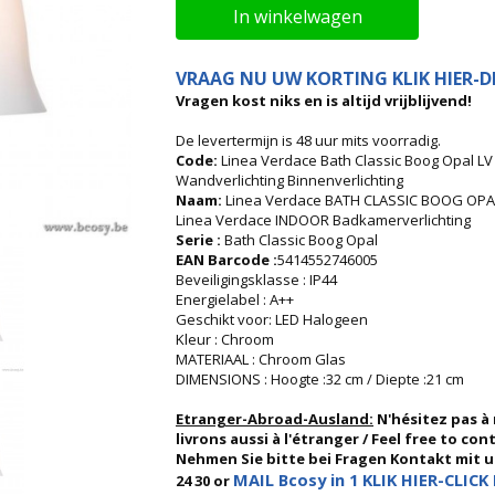
In winkelwagen
VRAAG NU UW KORTING KLIK HIER-DI
Vragen kost niks en is altijd vrijblijvend!
De levertermijn is 48 uur mits voorradig.
Code:
Linea Verdace Bath Classic Boog Opal
Wandverlichting Binnenverlichting
Naam:
Linea Verdace BATH CLASSIC BOOG OPAL
Linea Verdace INDOOR Badkamerverlichting
Serie :
Bath Classic Boog Opal
EAN Barcode :
5414552746005
Beveiligingsklasse : IP44
Energielabel : A++
Geschikt voor: LED Halogeen
Kleur : Chroom
MATERIAAL : Chroom Glas
DIMENSIONS : Hoogte :32 cm / Diepte :21 cm
Etranger-Abroad-Ausland:
N'hésitez pas à
livrons aussi à l'étranger / Feel free to co
Nehmen Sie bitte bei Fragen Kontakt mit uns
MAIL Bcosy in 1 KLIK HIER-CLICK 
24 30 or