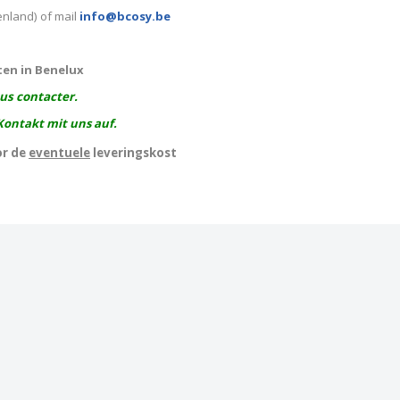
enland) of mail
info@bcosy.be
ten in Benelux
ous contacter.
Kontakt mit uns auf.
or de
eventuele
leveringskost