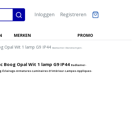
Inloggen
Registreren
N
MERKEN
PROMO
og Opal Wit 1 lamp G9 IP44
Badkamer-Wandlampen-
ic Boog Opal Wit 1 lamp G9 IP44
Badkamer-
-Éclairage-Armatures-Luminaires-D'intérieur-Lampes-Appliques-