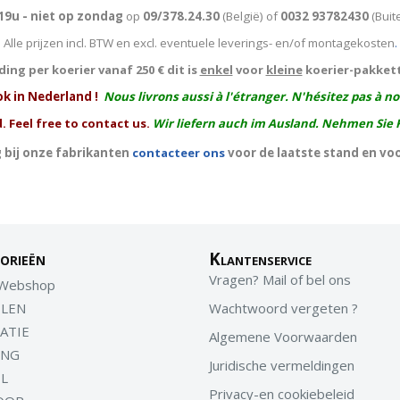
19u - niet op zondag
op
09/378.24.30
(België)
of
0032 93782430
(Buit
Alle prijzen incl. BTW en excl. eventuele leverings- en/of montagekosten
.
ing per koerier vanaf 250 € dit is
enkel
voor
kleine
koerier-pakket
ok in Nederland !
Nous livrons aussi à l'
étranger
. N'hésitez pas à n
. Feel free to contact us.
Wir liefern auch im Ausland. Nehmen Sie 
 bij onze fabrikanten
contacteer ons
voor de laatste stand en vo
orieën
Klantenservice
Vragen? Mail of bel ons
 Webshop
LEN
Wachtwoord vergeten ?
ATIE
Algemene Voorwaarden
ING
Juridische vermeldingen
EL
Privacy-en cookiebeleid