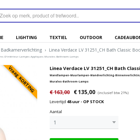
IE
LIGHTING
TEXTIEL
OUTDOOR
CADEAUBO
Badkamerverlichting
›
Linea Verdace LV 31251_CH Bath Classic Bo
res-D'intérieur-Lampes-Appliques-Murales-Bathroom-Lamps
Vraag KORTING
Linea Verdace LV 31251_CH Bath Class
Wandlampen-Muurlampen-Wandverlichting-Binnenverlichting
Murales-Bathroom-Lamps
€ 135,00
€ 163,00
(inclusief btw 21%)
Levertijd
48 uur - OP STOCK
Aantal