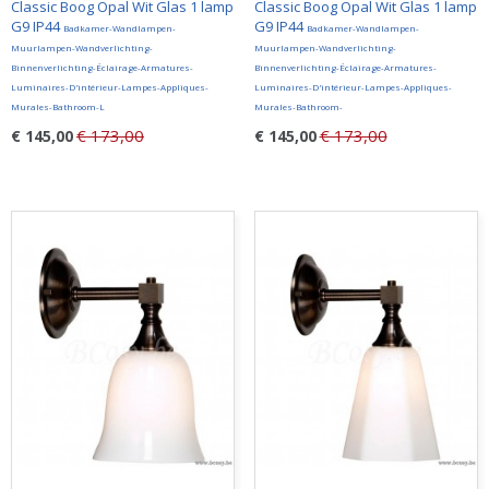
Classic Boog Opal Wit Glas 1 lamp
Classic Boog Opal Wit Glas 1 lamp
G9 IP44
G9 IP44
Badkamer-Wandlampen-
Badkamer-Wandlampen-
Muurlampen-Wandverlichting-
Muurlampen-Wandverlichting-
Binnenverlichting-Éclairage-Armatures-
Binnenverlichting-Éclairage-Armatures-
Luminaires-D'intérieur-Lampes-Appliques-
Luminaires-D'intérieur-Lampes-Appliques-
Murales-Bathroom-L
Murales-Bathroom-
€ 173,00
€ 173,00
€ 145,00
€ 145,00