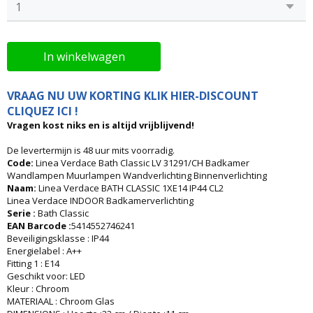
In winkelwagen
VRAAG NU UW KORTING KLIK HIER-DISCOUNT
CLIQUEZ ICI !
Vragen kost niks en is altijd vrijblijvend!
De levertermijn is 48 uur mits voorradig.
Code:
Linea Verdace Bath Classic LV 31291/CH Badkamer
Wandlampen Muurlampen Wandverlichting Binnenverlichting
Naam:
Linea Verdace BATH CLASSIC 1XE14 IP44 CL2
Linea Verdace INDOOR Badkamerverlichting
Serie :
Bath Classic
EAN Barcode :
5414552746241
Beveiligingsklasse : IP44
Energielabel : A++
Fitting 1 : E14
Geschikt voor: LED
Kleur : Chroom
MATERIAAL : Chroom Glas