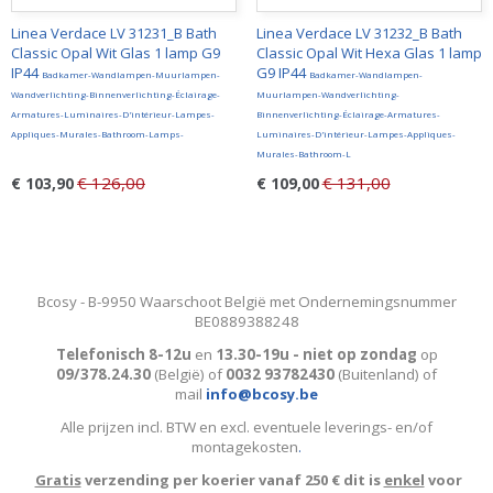
Linea Verdace LV 31231_B Bath
Linea Verdace LV 31232_B Bath
Classic Opal Wit Glas 1 lamp G9
Classic Opal Wit Hexa Glas 1 lamp
IP44
G9 IP44
Badkamer-Wandlampen-Muurlampen-
Badkamer-Wandlampen-
Wandverlichting-Binnenverlichting-Éclairage-
Muurlampen-Wandverlichting-
Armatures-Luminaires-D'intérieur-Lampes-
Binnenverlichting-Éclairage-Armatures-
Appliques-Murales-Bathroom-Lamps-
Luminaires-D'intérieur-Lampes-Appliques-
Murales-Bathroom-L
€ 126,00
€ 131,00
€ 103,90
€ 109,00
Bcosy - B-9950 Waarschoot België met Ondernemingsnummer
BE0889388248
Telefonisch 8-12u
en
13.30-19u - niet op zondag
op
09/378.24.30
(België)
of
0032 93782430
(Buitenland) of
mail
info@bcosy.be
Alle prijzen incl. BTW en excl. eventuele leverings- en/of
montagekosten
.
Gratis
verzending per koerier vanaf 250 € dit is
enkel
voor