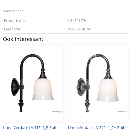
Specificaties
Productcode
LV 31291/CH
EAN code
5414552746241
Ook interessant
Linea Verdace LV 31241_B Bath
Linea Verdace LV 31241_CH Bath