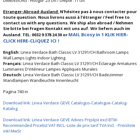
DIMENSIONS : Hoogte :23 cm / Diepte :11 cm
Etranger-Abroad-Ausland:
N'hésitez pas à nous contacter pour
toute question. Nous livrons aussi à l'étranger / Feel free to
contact us with any questions. We ship also abroad / Nehmen
Sie bitte bei Fragen Kontakt mit uns auf. Wir liefern auch im
MAIL Bcosy in 1 KLIK HIER-
Ausland. TEL: 0032 9 378 24 30 or
CLICK HERE-CLIQUEZ ICI !
English:
Linea Verdace Bath Classic LV 31291/CH Bathroom Lamps
Wall Lamps Lights Indoor Lighting
Français:
Linea Verdace Bath Classic LV 31291/CH Éclairage Armatures
Luminaires D'intérieur Lampes Appliques Murales
Deutsch:
Linea Verdace Bath Classic LV 31291/CH Badezimmer
Wandlampen Wandleuchte Innenleucht
Pagina 740 in
Download link: Linea Verdace GEVE Catalogus-Catalogue-Catalog-
Katalog
Download link: Linea Verdace GEVE Advies Prijslijst excl BTW-
Recommended Pricelist VAT INCL.-Liste de prix tarif TVA Incl. - Preisliste
inkl MwSt