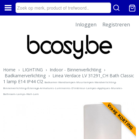
Inloggen
Registreren
Home
›
LIGHTING
›
Indoor - Binnenverlichting
›
Badkamerverlichting
›
Linea Verdace LV 31291_CH Bath Classic
1 lamp E14 IP44 Cl2
Badkamer-Wandlampen-Muurlampen-Wandverlichting-
Binnenverlichting-Éclairage-Armatures-Luminaires-D'intérieur-Lampes-Appliques-Murales-
Bathroom-Lamps-Wall-Lam
Vraag KORTING