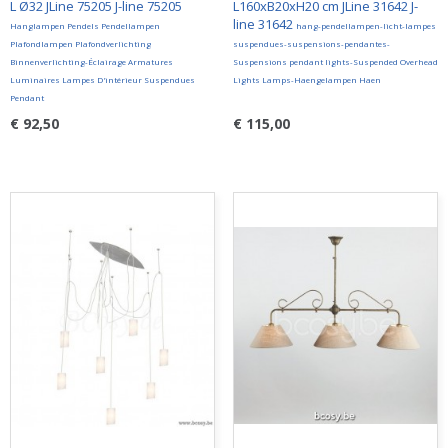
L Ø32 JLine 75205 J-line 75205
L160xB20xH20 cm JLine 31642 J-
line 31642
Hanglampen Pendels Pendellampen
hang-pendellampen-licht-lampes
Plafondlampen Plafondverlichting
suspendues-suspensions-pendantes-
Binnenverlichting-Éclairage Armatures
Suspensions pendant lights-Suspended Overhead
Luminaires Lampes D'intérieur Suspendues
Lights Lamps-Haengelampen Haen
Pendant
€ 92,50
€ 115,00