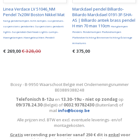
Linea Verdace LV 51046_NM
Marckdael pendel Billiardo-
Pendel 7x20W Boston Nikkel Mat
Biliardo Marckdael 0191-3F-SHA-
AS | Billiardo antiek brass pendel
hang-pendellampen-licht-lampes-suspendues-
H min 70 max 110cm
suspensions-pendantes-Suspensions-pendant-
Hanglampen
lights-Suspended-Overhead-Lights-Lamps-
Pendels Pendellampen Plafondlampen
Haengelampen-Haengeleuchten-Pendell
Plafondverlichting Binnenverlichting Éclairage
Armatures
€ 328,00
€ 269,00
€ 375,00
Bcosy - B-9950 Waarschoot België met Ondernemingsnummer
BE0889388248
Telefonisch 8-12u
en
13.30-19u - niet op zondag
op
09/378.24.30
(België)
of
0032 93782430
(Buitenland) of
mail
info@bcosy.be
Alle prijzen incl. BTW en excl. eventuele leverings- en/of
montagekosten
.
Gratis
verzending per koerier vanaf 250 € dit is
enkel
voor