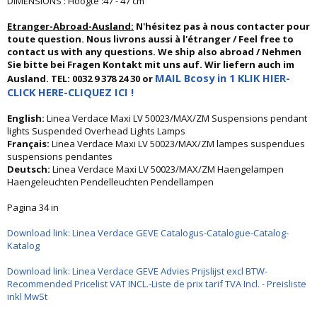
DIMENSIONS : Hoogte :47 - 47 cm
Etranger-Abroad-Ausland:
N'hésitez pas à nous contacter pour
toute question. Nous livrons aussi à l'étranger / Feel free to
contact us with any questions. We ship also abroad / Nehmen
Sie bitte bei Fragen Kontakt mit uns auf. Wir liefern auch im
MAIL Bcosy in 1 KLIK HIER-
Ausland. TEL: 0032 9 378 24 30 or
CLICK HERE-CLIQUEZ ICI !
English:
Linea Verdace Maxi LV 50023/MAX/ZM Suspensions pendant
lights Suspended Overhead Lights Lamps
Français:
Linea Verdace Maxi LV 50023/MAX/ZM lampes suspendues
suspensions pendantes
Deutsch:
Linea Verdace Maxi LV 50023/MAX/ZM Haengelampen
Haengeleuchten Pendelleuchten Pendellampen
Pagina 34 in
Download link: Linea Verdace GEVE Catalogus-Catalogue-Catalog-
Katalog
Download link: Linea Verdace GEVE Advies Prijslijst excl BTW-
Recommended Pricelist VAT INCL.-Liste de prix tarif TVA Incl. - Preisliste
inkl MwSt