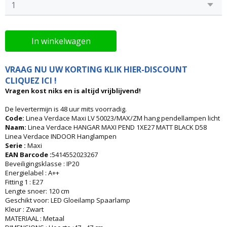
In winkelwagen
VRAAG NU UW KORTING KLIK HIER-DISCOUNT
CLIQUEZ ICI !
Vragen kost niks en is altijd vrijblijvend!
De levertermijn is 48 uur mits voorradig.
Code:
Linea Verdace Maxi LV 50023/MAX/ZM hang pendellampen licht
Naam:
Linea Verdace HANGAR MAXI PEND 1XE27 MATT BLACK D58
Linea Verdace INDOOR Hanglampen
Serie :
Maxi
EAN Barcode :
5414552023267
Beveiligingsklasse : IP20
Energielabel : A++
Fitting 1 : E27
Lengte snoer: 120 cm
Geschikt voor: LED Gloeilamp Spaarlamp
Kleur : Zwart
MATERIAAL : Metaal