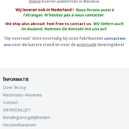
kleine
koerier-pakketten in Benelux
W
ij leveren ook in Nederland !
Nous livrons aussi à
l'
étranger
. N'hésitez pas à nous contacter.
We ship also abroad. Feel free to contact us.
Wir liefern auch
im Ausland. Nehmen Sie Kontakt mit uns auf.
"Op voorraad" mits voorradig bij onze fabrikanten
contacteer
ons
voor de laatste stand en voor de
eventuele
leveringskost
Informatie
Over Bcosy
Recensies-Reviews
Contact
MERKENLIJST
Betalingsmogelijkheden
Verzendtarieven