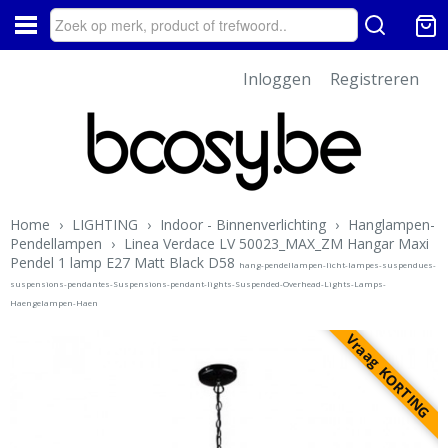
Inloggen
Registreren
Home
›
LIGHTING
›
Indoor - Binnenverlichting
›
Hanglampen-
Pendellampen
›
Linea Verdace LV 50023_MAX_ZM Hangar Maxi
Pendel 1 lamp E27 Matt Black D58
hang-pendellampen-licht-lampes-suspendues-
suspensions-pendantes-Suspensions-pendant-lights-Suspended-Overhead-Lights-Lamps-
Haengelampen-Haen
Vraag KORTING