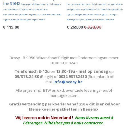
line 31642
hang-pendellampen-licht-lampes
hang-pendellampen-licht-lampes-suspendues-
suspendues-suspensions-pendantes-
suspensions-pendantes-Suspensions-pendant-
Suspensions pendant lights-Suspended Overhead
lights-Suspended-Overhead-Lights-Lamps-
Lights Lamps-Haengelampen Haen
Haengelampen-Haengeleuchten-Pendell
€ 328,00
€ 115,00
€ 269,00
Bcosy - B-9950 Waarschoot België met Ondernemingsnummer
BE0889388248
Telefonisch 8-12u
en
13.30-19u - niet op zondag
op
09/378.24.30
(België)
of
0032 93782430
(Buitenland) of
mail
info@bcosy.be
Alle prijzen incl. BTW en excl. eventuele leverings- en/of
montagekosten
.
Gratis
verzending per koerier vanaf 250 € dit is
enkel
voor
kleine
koerier-pakketten in Benelux
W
ij leveren ook in Nederland !
Nous livrons aussi à
l'
étranger
. N'hésitez pas à nous contacter.