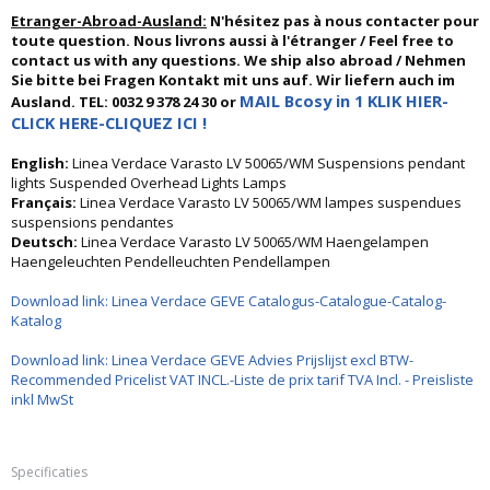
Etranger-Abroad-Ausland:
N'hésitez pas à nous contacter pour
toute question. Nous livrons aussi à l'étranger / Feel free to
contact us with any questions. We ship also abroad / Nehmen
Sie bitte bei Fragen Kontakt mit uns auf. Wir liefern auch im
MAIL Bcosy in 1 KLIK HIER-
Ausland. TEL: 0032 9 378 24 30 or
CLICK HERE-CLIQUEZ ICI !
English:
Linea Verdace Varasto LV 50065/WM Suspensions pendant
lights Suspended Overhead Lights Lamps
Français:
Linea Verdace Varasto LV 50065/WM lampes suspendues
suspensions pendantes
Deutsch:
Linea Verdace Varasto LV 50065/WM Haengelampen
Haengeleuchten Pendelleuchten Pendellampen
Download link: Linea Verdace GEVE Catalogus-Catalogue-Catalog-
Katalog
Download link: Linea Verdace GEVE Advies Prijslijst excl BTW-
Recommended Pricelist VAT INCL.-Liste de prix tarif TVA Incl. - Preisliste
inkl MwSt
Specificaties