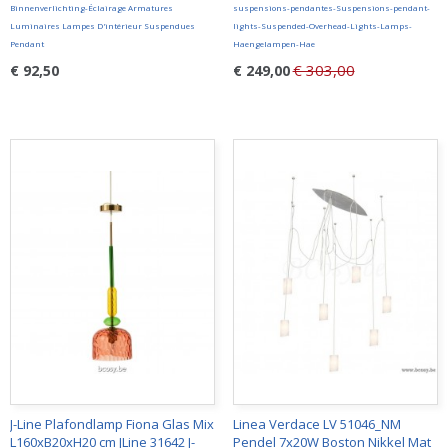
Binnenverlichting-Éclairage Armatures
suspensions-pendantes-Suspensions-pendant-
Luminaires Lampes D'intérieur Suspendues
lights-Suspended-Overhead-Lights-Lamps-
Pendant
Haengelampen-Hae
€ 303,00
€ 92,50
€ 249,00
J-Line Plafondlamp Fiona Glas Mix
Linea Verdace LV 51046_NM
L160xB20xH20 cm JLine 31642 J-
Pendel 7x20W Boston Nikkel Mat