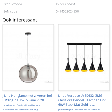
Productcode
LV 50065/WM
EAN code
5414552024950
Ook interessant
J-Line Hanglamp met zilveren bol
Linea Verdace LV 50132_ZMG
L Ø32 JLine 75205 J-line 75205
Clessidra Pendel 5 Lampen E27
60W Black Mat Gold
Hanglampen Pendels Pendellampen
hang-
Plafondlampen Plafondverlichting
pendellampen-licht-lampes-suspendues-