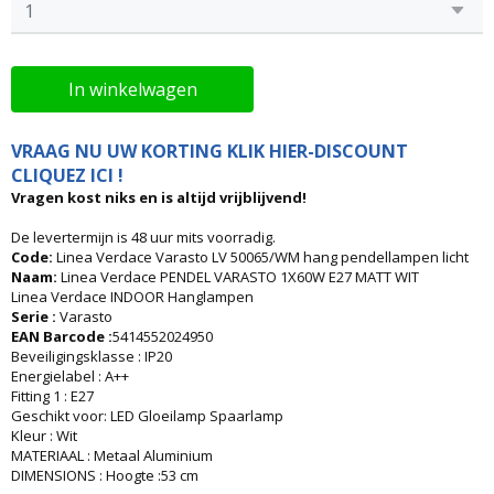
In winkelwagen
VRAAG NU UW KORTING KLIK HIER-DISCOUNT
CLIQUEZ ICI !
Vragen kost niks en is altijd vrijblijvend!
De levertermijn is 48 uur mits voorradig.
Code:
Linea Verdace Varasto LV 50065/WM hang pendellampen licht
Naam:
Linea Verdace PENDEL VARASTO 1X60W E27 MATT WIT
Linea Verdace INDOOR Hanglampen
Serie :
Varasto
EAN Barcode :
5414552024950
Beveiligingsklasse : IP20
Energielabel : A++
Fitting 1 : E27
Geschikt voor: LED Gloeilamp Spaarlamp
Kleur : Wit
MATERIAAL : Metaal Aluminium
DIMENSIONS : Hoogte :53 cm