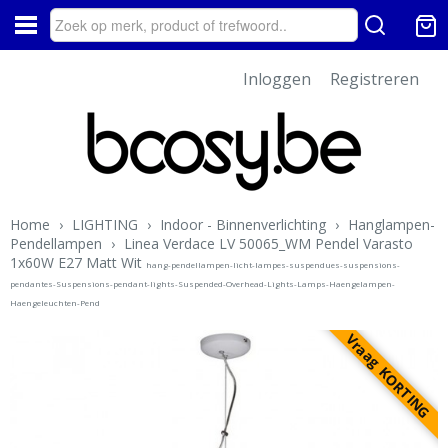
Inloggen
Registreren
Home
›
LIGHTING
›
Indoor - Binnenverlichting
›
Hanglampen-
Pendellampen
›
Linea Verdace LV 50065_WM Pendel Varasto
1x60W E27 Matt Wit
hang-pendellampen-licht-lampes-suspendues-suspensions-
pendantes-Suspensions-pendant-lights-Suspended-Overhead-Lights-Lamps-Haengelampen-
Haengeleuchten-Pend
Vraag KORTING