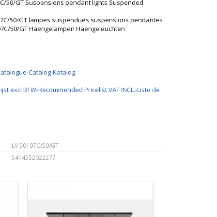
07C/50/GT Suspensions pendant lights Suspended
0107C/50/GT lampes suspendues suspensions pendantes
0107C/50/GT Haengelampen Haengeleuchten
Catalogue-Catalog-Katalog
ijst excl BTW-Recommended Pricelist VAT INCL.-Liste de
LV 50107C/50/GT
5414552022277