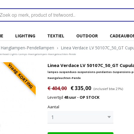
IE
LIGHTING
TEXTIEL
OUTDOOR
CADEAUBO
Hanglampen-Pendellampen
›
Linea Verdace LV 50107C_50_GT Cupu
verhead-Lights-Lamps-Haengelampen-Haengeleuchten-Pende
Vraag KORTING
Linea Verdace LV 50107C_50_GT Cupula
lampes-suspendues-suspensions-pendantes-Suspensions-p
Haengeleuchten-Pende
€ 335,00
€ 404,00
(inclusief btw 21%)
Levertijd
48 uur - OP STOCK
Aantal