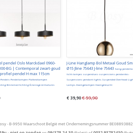
l pendel Oslo Marckdael 0960-
J-Line Hanglamp Bol Metaal Goud Sm
300-BG | Contemporal zwart-goud
Ø15 Jline 75643 J-line 75643
hang-pendell
profiel pendel H max 115cm
licht-lampes suspendues-suspensions-pendantes-
Pendels Pendellampen Plafondlampen
Suspensions pendant lights-Suspended Overhead Lig
hting Binnenverlichting Éclairage Armatures
Lamps-Haengelampen Haengeleucht
€ 59,90
0
€ 39,90
osy - B-9950 Waarschoot België met Ondernemingsnummer BE0889388
19u - niet op zondag
op
09/378.24.30
(België)
of
0032 93782430
(Buit