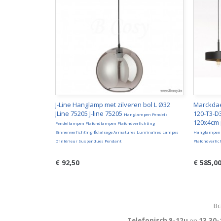
J-Line Hanglamp met zilveren bol L Ø32
Marckdae
JLine 75205 J-line 75205
120-T3-D
Hanglampen Pendels
120x4cm 
Pendellampen Plafondlampen Plafondverlichting
Binnenverlichting-Éclairage Armatures Luminaires Lampes
Hanglampen 
D'intérieur Suspendues Pendant
Plafondverlic
€ 92,50
€ 585,0
Bc
Telefonisch 8-12u
en
13.30-