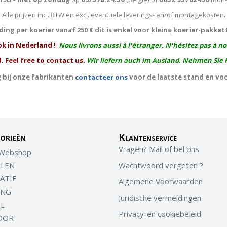
Alle prijzen incl. BTW en excl. eventuele leverings- en/of montagekosten
.
ing per koerier vanaf 250 € dit is
enkel
voor
kleine
koerier-pakket
ok in Nederland !
Nous livrons aussi à l'
étranger
. N'hésitez pas à n
. Feel free to contact us.
Wir liefern auch im Ausland. Nehmen Sie 
 bij onze fabrikanten
contacteer ons
voor de laatste stand en vo
orieën
Klantenservice
Vragen? Mail of bel ons
 Webshop
LEN
Wachtwoord vergeten ?
ATIE
Algemene Voorwaarden
ING
Juridische vermeldingen
EL
Privacy-en cookiebeleid
OOR