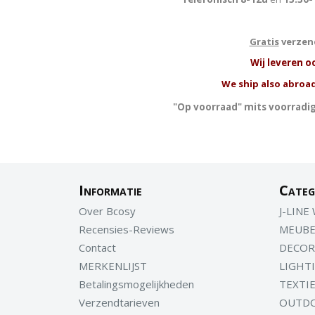
Gratis
verzend
W
ij leveren o
We ship also abroad
"Op voorraad" mits voorradig
Informatie
Categ
Over Bcosy
J-LINE
Recensies-Reviews
MEUBE
Contact
DECOR
MERKENLIJST
LIGHT
Betalingsmogelijkheden
TEXTI
Verzendtarieven
OUTD