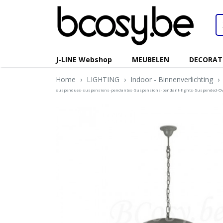
J-LINE Webshop
MEUBELEN
DECORAT
Home
›
LIGHTING
›
Indoor - Binnenverlichting
›
suspendues-suspensions-pendantes-Suspensions-pendant-lights-Suspended-O