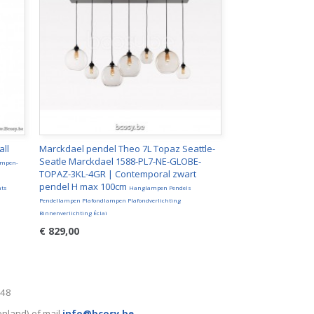
all
Marckdael pendel Theo 7L Topaz Seattle-
Seatle Marckdael 1588-PL7-NE-GLOBE-
ampen-
TOPAZ-3KL-4GR | Contemporal zwart
pendel H max 100cm
hts
Hanglampen Pendels
Pendellampen Plafondlampen Plafondverlichting
Binnenverlichting Éclai
€ 829,00
248
enland) of mail
info@bcosy.be