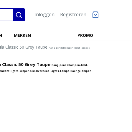
Inloggen
Registreren
N
MERKEN
PROMO
la Classic 50 Grey Taupe
hang-pendellampen-licht-lampes-
 Classic 50 Grey Taupe
hang-pendellampen-licht-
endant-lights-Suspended-Overhead-Lights-Lamps-Haengelampen-