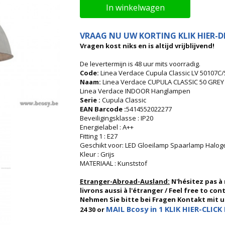
In winkelwagen
VRAAG NU UW KORTING KLIK HIER-DI
Vragen kost niks en is altijd vrijblijvend!
De levertermijn is 48 uur mits voorradig.
Code:
Linea Verdace Cupula Classic LV 50107C
Naam:
Linea Verdace CUPULA CLASSIC 50 GREY
Linea Verdace INDOOR Hanglampen
Serie :
Cupula Classic
EAN Barcode :
5414552022277
Beveiligingsklasse : IP20
Energielabel : A++
Fitting 1 : E27
Geschikt voor: LED Gloeilamp Spaarlamp Halo
Kleur : Grijs
MATERIAAL : Kunststof
Etranger-Abroad-Ausland:
N'hésitez pas à
livrons aussi à l'étranger / Feel free to co
Nehmen Sie bitte bei Fragen Kontakt mit uns
MAIL Bcosy in 1 KLIK HIER-CLICK 
24 30 or