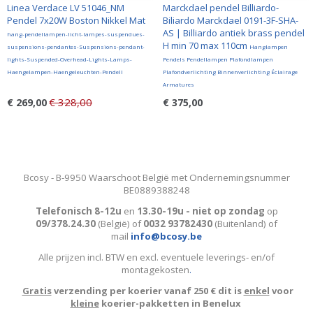
Linea Verdace LV 51046_NM
Marckdael pendel Billiardo-
Pendel 7x20W Boston Nikkel Mat
Biliardo Marckdael 0191-3F-SHA-
AS | Billiardo antiek brass pendel
hang-pendellampen-licht-lampes-suspendues-
H min 70 max 110cm
suspensions-pendantes-Suspensions-pendant-
Hanglampen
lights-Suspended-Overhead-Lights-Lamps-
Pendels Pendellampen Plafondlampen
Haengelampen-Haengeleuchten-Pendell
Plafondverlichting Binnenverlichting Éclairage
Armatures
€ 328,00
€ 269,00
€ 375,00
Bcosy - B-9950 Waarschoot België met Ondernemingsnummer
BE0889388248
Telefonisch 8-12u
en
13.30-19u - niet op zondag
op
09/378.24.30
(België)
of
0032 93782430
(Buitenland) of
mail
info@bcosy.be
Alle prijzen incl. BTW en excl. eventuele leverings- en/of
montagekosten
.
Gratis
verzending per koerier vanaf 250 € dit is
enkel
voor
kleine
koerier-pakketten in Benelux