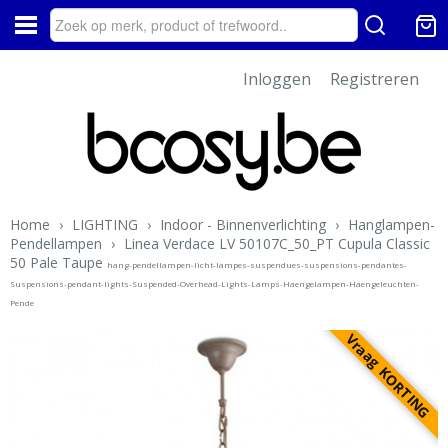
Inloggen
Registreren
Home
›
LIGHTING
›
Indoor - Binnenverlichting
›
Hanglampen-
Pendellampen
›
Linea Verdace LV 50107C_50_PT Cupula Classic
50 Pale Taupe
hang-pendellampen-licht-lampes-suspendues-suspensions-pendantes-
Suspensions-pendant-lights-Suspended-Overhead-Lights-Lamps-Haengelampen-Haengeleuchten-
Pende
Vraag KORTING