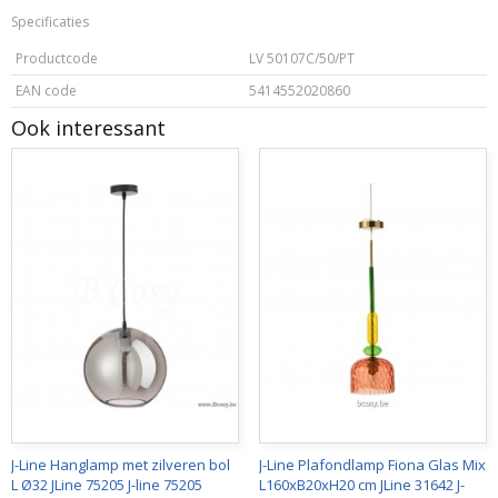
Specificaties
Productcode
LV 50107C/50/PT
EAN code
5414552020860
Ook interessant
J-Line Hanglamp met zilveren bol
J-Line Plafondlamp Fiona Glas Mix
L Ø32 JLine 75205 J-line 75205
L160xB20xH20 cm JLine 31642 J-