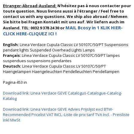
Etranger-Abroad-Ausland:
N'hésitez pas à nous contacter pour
toute question. Nous livrons aussi à l'étranger / Feel free to
contact us with any questions. We ship also abroad / Nehmen
Sie bitte bei Fragen Kontakt mit uns auf. Wir liefern auch im
MAIL Bcosy in 1 KLIK HIER-
Ausland. TEL: 0032 9 378 24 30 or
CLICK HERE-CLIQUEZ ICI !
English:
Linea Verdace Cupula Classic LV 50107C/50/PT Suspensions
pendant lights Suspended Overhead Lights Lamps
Français:
Linea Verdace Cupula Classic LV 50107C/50/PT lampes
suspendues suspensions pendantes
Deutsch:
Linea Verdace Cupula Classic LV 50107C/50/PT
Haengelampen Haengeleuchten Pendelleuchten Pendellampen
Pagina 453 in
Download link: Linea Verdace GEVE Catalogus-Catalogue-Catalog-
Katalog
Download link: Linea Verdace GEVE Advies Prijslijst excl BTW-
Recommended Pricelist VAT INCL.-Liste de prix tarif TVA Incl. - Preisliste
inkl MwSt