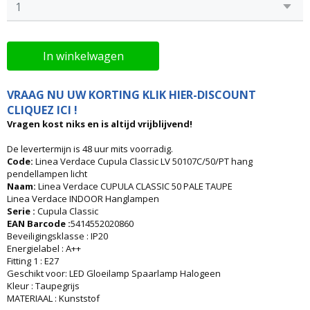
In winkelwagen
VRAAG NU UW KORTING KLIK HIER-DISCOUNT
CLIQUEZ ICI !
Vragen kost niks en is altijd vrijblijvend!
De levertermijn is 48 uur mits voorradig.
Code:
Linea Verdace Cupula Classic LV 50107C/50/PT hang
pendellampen licht
Naam:
Linea Verdace CUPULA CLASSIC 50 PALE TAUPE
Linea Verdace INDOOR Hanglampen
Serie :
Cupula Classic
EAN Barcode :
5414552020860
Beveiligingsklasse : IP20
Energielabel : A++
Fitting 1 : E27
Geschikt voor: LED Gloeilamp Spaarlamp Halogeen
Kleur : Taupegrijs
MATERIAAL : Kunststof