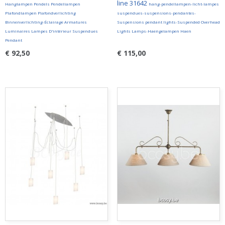
line 31642
Hanglampen Pendels Pendellampen
hang-pendellampen-licht-lampes
Plafondlampen Plafondverlichting
suspendues-suspensions-pendantes-
Binnenverlichting-Éclairage Armatures
Suspensions pendant lights-Suspended Overhead
Luminaires Lampes D'intérieur Suspendues
Lights Lamps-Haengelampen Haen
Pendant
€ 92,50
€ 115,00