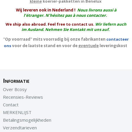
kleine
koerier-pakketten in Benelux
W
ij leveren ook in Nederland !
Nous livrons aussi à
l'
étranger
. N'hésitez pas à nous contacter.
We ship also abroad. Feel free to contact us.
Wir liefern auch
im Ausland. Nehmen Sie Kontakt mit uns auf.
"Op voorraad" mits voorradig bij onze fabrikanten
contacteer
ons
voor de laatste stand en voor de
eventuele
leveringskost
Informatie
Over Bcosy
Recensies-Reviews
Contact
MERKENLIJST
Betalingsmogelijkheden
Verzendtarieven