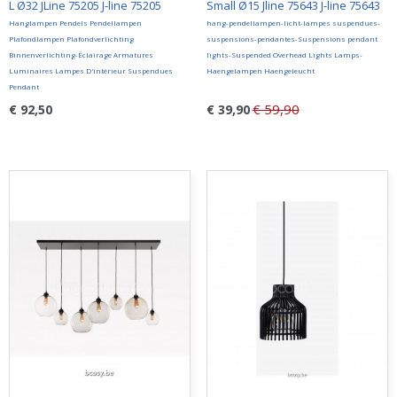
L Ø32 JLine 75205 J-line 75205
Small Ø15 Jline 75643 J-line 75643
Hanglampen Pendels Pendellampen
hang-pendellampen-licht-lampes suspendues-
Plafondlampen Plafondverlichting
suspensions-pendantes-Suspensions pendant
Binnenverlichting-Éclairage Armatures
lights-Suspended Overhead Lights Lamps-
Luminaires Lampes D'intérieur Suspendues
Haengelampen Haengeleucht
Pendant
€ 59,90
€ 92,50
€ 39,90