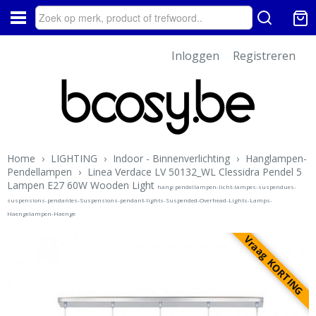
Inloggen
Registreren
Home
›
LIGHTING
›
Indoor - Binnenverlichting
›
Hanglampen-
Pendellampen
›
Linea Verdace LV 50132_WL Clessidra Pendel 5
Lampen E27 60W Wooden Light
hang-pendellampen-licht-lampes-suspendues-
suspensions-pendantes-Suspensions-pendant-lights-Suspended-Overhead-Lights-Lamps-
Haengelampen-Haenge
Vraag KORTING