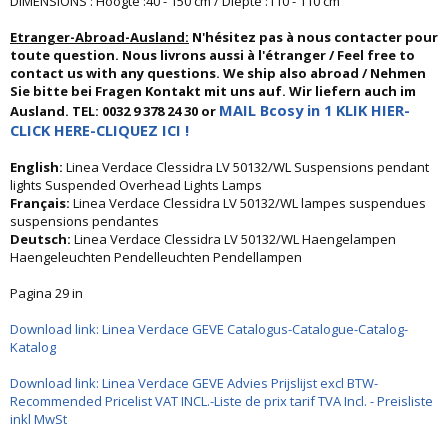
DIMENSIONS : Hoogte :40 - 150 cm / Diepte :110 - 110 cm
Etranger-Abroad-Ausland:
N'hésitez pas à nous contacter pour
toute question. Nous livrons aussi à l'étranger / Feel free to
contact us with any questions. We ship also abroad / Nehmen
Sie bitte bei Fragen Kontakt mit uns auf. Wir liefern auch im
MAIL Bcosy in 1 KLIK HIER-
Ausland. TEL: 0032 9 378 24 30 or
CLICK HERE-CLIQUEZ ICI !
English:
Linea Verdace Clessidra LV 50132/WL Suspensions pendant
lights Suspended Overhead Lights Lamps
Français:
Linea Verdace Clessidra LV 50132/WL lampes suspendues
suspensions pendantes
Deutsch:
Linea Verdace Clessidra LV 50132/WL Haengelampen
Haengeleuchten Pendelleuchten Pendellampen
Pagina 29 in
Download link: Linea Verdace GEVE Catalogus-Catalogue-Catalog-
Katalog
Download link: Linea Verdace GEVE Advies Prijslijst excl BTW-
Recommended Pricelist VAT INCL.-Liste de prix tarif TVA Incl. - Preisliste
inkl MwSt