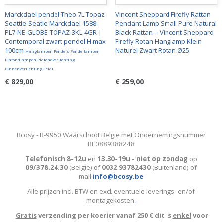
Marckdael pendel Theo 7L Topaz
Vincent Sheppard Firefly Rattan
Seattle-Seatle Marckdael 1588-
Pendant Lamp Small Pure Natural
PL7-NE-GLOBE-TOPAZ-3KL-4GR |
Black Rattan -- Vincent Sheppard
Contemporal zwart pendel H max
Firefly Rotan Hanglamp Klein
100cm
Naturel Zwart Rotan Ø25
Hanglampen Pendels Pendellampen
Plafondlampen Plafondverlichting
Binnenverlichting Éclai
€ 829,00
€ 259,00
Bcosy - B-9950 Waarschoot België met Ondernemingsnummer
BE0889388248
Telefonisch 8-12u
en
13.30-19u - niet op zondag
op
09/378.24.30
(België)
of
0032 93782430
(Buitenland) of
mail
info@bcosy.be
Alle prijzen incl. BTW en excl. eventuele leverings- en/of
montagekosten
.
Gratis
verzending per koerier vanaf 250 € dit is
enkel
voor