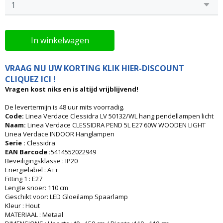
In winkelwagen
VRAAG NU UW KORTING KLIK HIER-DISCOUNT
CLIQUEZ ICI !
Vragen kost niks en is altijd vrijblijvend!
De levertermijn is 48 uur mits voorradig.
Code:
Linea Verdace Clessidra LV 50132/WL hang pendellampen licht
Naam:
Linea Verdace CLESSIDRA PEND 5L E27 60W WOODEN LIGHT
Linea Verdace INDOOR Hanglampen
Serie :
Clessidra
EAN Barcode :
5414552022949
Beveiligingsklasse : IP20
Energielabel : A++
Fitting 1 : E27
Lengte snoer: 110 cm
Geschikt voor: LED Gloeilamp Spaarlamp
Kleur : Hout
MATERIAAL : Metaal