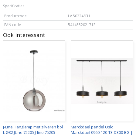
Specificaties
Productcode
LV 50224/CH
EAN code
5414552021713
Ook interessant
J-Line Hanglamp met zilveren bol
Marckdael pendel Oslo
L Ø32 JLine 75205 J-line 75205
Marckdael 0960-120-T3-D300-BG |