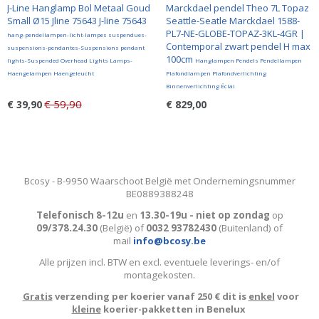
J-Line Hanglamp Bol Metaal Goud
Marckdael pendel Theo 7L Topaz
Small Ø15 Jline 75643 J-line 75643
Seattle-Seatle Marckdael 1588-
PL7-NE-GLOBE-TOPAZ-3KL-4GR |
hang-pendellampen-licht-lampes suspendues-
Contemporal zwart pendel H max
suspensions-pendantes-Suspensions pendant
100cm
lights-Suspended Overhead Lights Lamps-
Hanglampen Pendels Pendellampen
Haengelampen Haengeleucht
Plafondlampen Plafondverlichting
Binnenverlichting Éclai
€ 59,90
€ 39,90
€ 829,00
Bcosy - B-9950 Waarschoot België met Ondernemingsnummer
BE0889388248
Telefonisch 8-12u
en
13.30-19u - niet op zondag
op
09/378.24.30
(België)
of
0032 93782430
(Buitenland) of
mail
info@bcosy.be
Alle prijzen incl. BTW en excl. eventuele leverings- en/of
montagekosten
.
Gratis
verzending per koerier vanaf 250 € dit is
enkel
voor
kleine
koerier-pakketten in Benelux