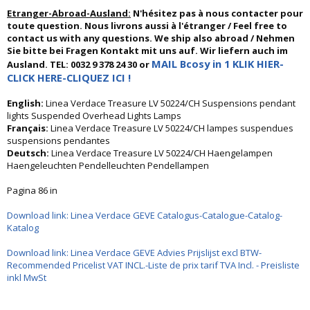
Etranger-Abroad-Ausland:
N'hésitez pas à nous contacter pour
toute question. Nous livrons aussi à l'étranger / Feel free to
contact us with any questions. We ship also abroad / Nehmen
Sie bitte bei Fragen Kontakt mit uns auf. Wir liefern auch im
MAIL Bcosy in 1 KLIK HIER-
Ausland. TEL: 0032 9 378 24 30 or
CLICK HERE-CLIQUEZ ICI !
English:
Linea Verdace Treasure LV 50224/CH Suspensions pendant
lights Suspended Overhead Lights Lamps
Français:
Linea Verdace Treasure LV 50224/CH lampes suspendues
suspensions pendantes
Deutsch:
Linea Verdace Treasure LV 50224/CH Haengelampen
Haengeleuchten Pendelleuchten Pendellampen
Pagina 86 in
Download link: Linea Verdace GEVE Catalogus-Catalogue-Catalog-
Katalog
Download link: Linea Verdace GEVE Advies Prijslijst excl BTW-
Recommended Pricelist VAT INCL.-Liste de prix tarif TVA Incl. - Preisliste
inkl MwSt