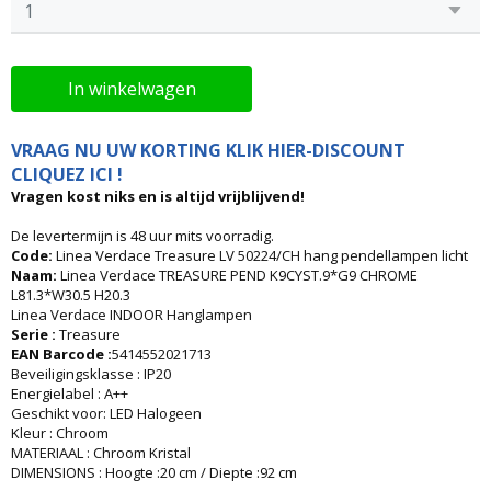
In winkelwagen
VRAAG NU UW KORTING KLIK HIER-DISCOUNT
CLIQUEZ ICI !
Vragen kost niks en is altijd vrijblijvend!
De levertermijn is 48 uur mits voorradig.
Code:
Linea Verdace Treasure LV 50224/CH hang pendellampen licht
Naam:
Linea Verdace TREASURE PEND K9CYST.9*G9 CHROME
L81.3*W30.5 H20.3
Linea Verdace INDOOR Hanglampen
Serie :
Treasure
EAN Barcode :
5414552021713
Beveiligingsklasse : IP20
Energielabel : A++
Geschikt voor: LED Halogeen
Kleur : Chroom
MATERIAAL : Chroom Kristal
DIMENSIONS : Hoogte :20 cm / Diepte :92 cm