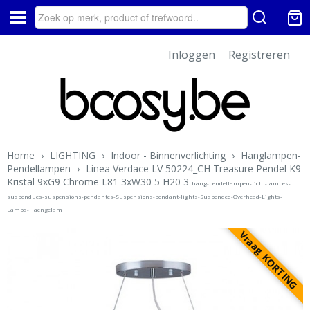
Inloggen
Registreren
Home
›
LIGHTING
›
Indoor - Binnenverlichting
›
Hanglampen-
Pendellampen
›
Linea Verdace LV 50224_CH Treasure Pendel K9
Kristal 9xG9 Chrome L81 3xW30 5 H20 3
hang-pendellampen-licht-lampes-
suspendues-suspensions-pendantes-Suspensions-pendant-lights-Suspended-Overhead-Lights-
Lamps-Haengelam
Vraag KORTING