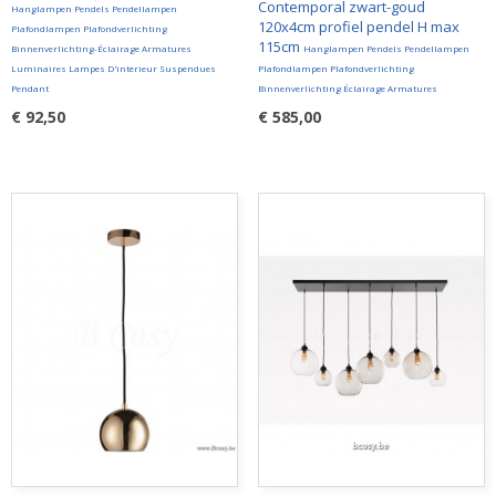
Contemporal zwart-goud
Hanglampen Pendels Pendellampen
120x4cm profiel pendel H max
Plafondlampen Plafondverlichting
115cm
Binnenverlichting-Éclairage Armatures
Hanglampen Pendels Pendellampen
Luminaires Lampes D'intérieur Suspendues
Plafondlampen Plafondverlichting
Pendant
Binnenverlichting Éclairage Armatures
€ 92,50
€ 585,00