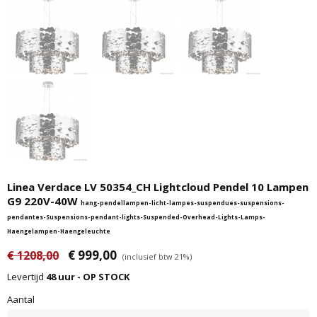
Linea Verdace LV 50354_CH Lightcloud Pendel 10 Lampen
G9 220V-40W
hang-pendellampen-licht-lampes-suspendues-suspensions-
pendantes-Suspensions-pendant-lights-Suspended-Overhead-Lights-Lamps-
Haengelampen-Haengeleuchte
€ 999,00
€ 1208,00
(inclusief btw 21%)
Levertijd
48 uur - OP STOCK
Aantal