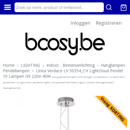
Inloggen
Registreren
Home
›
LIGHTING
›
Indoor - Binnenverlichting
›
Hanglampen-
Pendellampen
›
Linea Verdace LV 50354_CH Lightcloud Pendel
10 Lampen G9 220V-40W
hang-pendellampen-licht-lampes-suspendues-suspensions-
pendantes-Suspensions-pendant-lights-Suspended-Overhead-Lights-Lamps-Haengelampen-
Haengeleuchte
Vraag KORTING