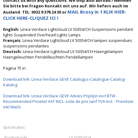
contact us with any questions. We ship also abroad / Nehmen
Sie bitte bei Fragen Kontakt mit uns auf. Wir liefern auch im
MAIL Bcosy in 1 KLIK HIER-
Ausland. TEL: 0032 9 378 24 30 or
CLICK HERE-CLIQUEZ ICI !
English:
Linea Verdace Lightcloud LV 50354/CH Suspensions pendant
lights Suspended Overhead Lights Lamps
Français:
Linea Verdace Lightcloud LV 50354/CH lampes suspendues
suspensions pendantes
Deutsch:
Linea Verdace Lightcloud LV 50354/CH Haengelampen
Haengeleuchten Pendelleuchten Pendellampen
Pagina 75 in
Download link: Linea Verdace GEVE Catalogus-Catalogue-Catalog-
Katalog
Download link: Linea Verdace GEVE Advies Prijslijst excl BTW-
Recommended Pricelist VAT INCL.-Liste de prix tarif TVA Incl. - Preisliste
inkl MwSt
Specificaties
Productcode
LV 50354/CH