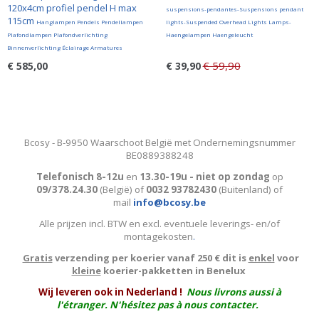
120x4cm profiel pendel H max
suspensions-pendantes-Suspensions pendant
115cm
Hanglampen Pendels Pendellampen
lights-Suspended Overhead Lights Lamps-
Plafondlampen Plafondverlichting
Haengelampen Haengeleucht
Binnenverlichting Éclairage Armatures
€ 59,90
€ 585,00
€ 39,90
Bcosy - B-9950 Waarschoot België met Ondernemingsnummer
BE0889388248
Telefonisch 8-12u
en
13.30-19u - niet op zondag
op
09/378.24.30
(België)
of
0032 93782430
(Buitenland) of
mail
info@bcosy.be
Alle prijzen incl. BTW en excl. eventuele leverings- en/of
montagekosten
.
Gratis
verzending per koerier vanaf 250 € dit is
enkel
voor
kleine
koerier-pakketten in Benelux
W
ij leveren ook in Nederland !
Nous livrons aussi à
l'
étranger
. N'hésitez pas à nous contacter.