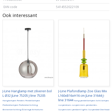
EAN code
5414552022109
Ook interessant
J-Line Hanglamp met zilveren bol
J-Line Plafondlamp Zoe Glas Mix
L Ø32 JLine 75205 J-line 75205
L160xB16xH16 cm JLine 31644 J-
line 31644
Hanglampen Pendels Pendellampen
hang-pendellampen-licht-lampes
Plafondlampen Plafondverlichting
suspendues-suspensions-pendantes-
Binnenverlichting-Éclairage Armatures
Suspensions pendant lights-Suspended Overhead