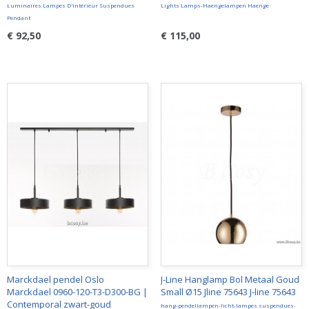
Luminaires Lampes D'intérieur Suspendues
Lights Lamps-Haengelampen Haenge
Pendant
€ 92,50
€ 115,00
Marckdael pendel Oslo
J-Line Hanglamp Bol Metaal Goud
Marckdael 0960-120-T3-D300-BG |
Small Ø15 Jline 75643 J-line 75643
Contemporal zwart-goud
hang-pendellampen-licht-lampes suspendues-