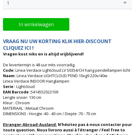
In winkelwagen
VRAAG NU UW KORTING KLIK HIER-DISCOUNT
CLIQUEZ ICI !
Vragen kost niks en is altijd vrijblijvend!
De levertermijn is 48 uur mits voorradig.
Code:
Linea Verdace Lightcloud LV 50354/CH hang pendellampen licht
Naam:
Linea Verdace LIGHTCLOUD PEND 10xg9 220v/40w
Linea Verdace INDOOR Hanglampen
Serie :
Lightcloud
EAN Barcode :
5414552022109
Lengte snoer: 130 cm
Kleur : Chroom
MATERIAAL : Metaal Chroom
DIMENSIONS : Hoogte :40 - 40 cm / Diepte :70 - 70 cm
Etranger-Abroad-Ausland:
N'hésitez pas à nous contacter pour
toute question. Nous livrons aussi à l'étranger / Feel free to