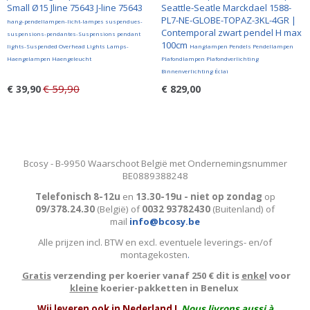
Small Ø15 Jline 75643 J-line 75643
Seattle-Seatle Marckdael 1588-
PL7-NE-GLOBE-TOPAZ-3KL-4GR |
hang-pendellampen-licht-lampes suspendues-
Contemporal zwart pendel H max
suspensions-pendantes-Suspensions pendant
100cm
lights-Suspended Overhead Lights Lamps-
Hanglampen Pendels Pendellampen
Haengelampen Haengeleucht
Plafondlampen Plafondverlichting
Binnenverlichting Éclai
€ 59,90
€ 39,90
€ 829,00
Bcosy - B-9950 Waarschoot België met Ondernemingsnummer
BE0889388248
Telefonisch 8-12u
en
13.30-19u - niet op zondag
op
09/378.24.30
(België)
of
0032 93782430
(Buitenland) of
mail
info@bcosy.be
Alle prijzen incl. BTW en excl. eventuele leverings- en/of
montagekosten
.
Gratis
verzending per koerier vanaf 250 € dit is
enkel
voor
kleine
koerier-pakketten in Benelux
W
ij leveren ook in Nederland !
Nous livrons aussi à