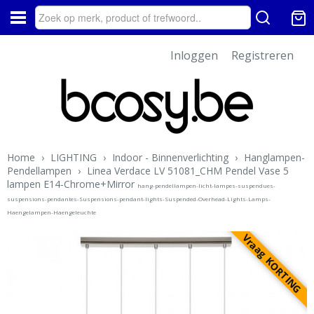
Inloggen
Registreren
Home
›
LIGHTING
›
Indoor - Binnenverlichting
›
Hanglampen-
Pendellampen
›
Linea Verdace LV 51081_CHM Pendel Vase 5
lampen E14-Chrome+Mirror
hang-pendellampen-licht-lampes-suspendues-
suspensions-pendantes-Suspensions-pendant-lights-Suspended-Overhead-Lights-Lamps-
Haengelampen-Haengeleuchte
Vraag KORTING