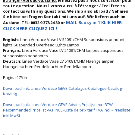
Etranger-Abroad-Ausland:
N'hésitez pas à nous contacter pour
toute question. Nous livrons aussi à l'étranger / Feel free to
contact us with any questions. We ship also abroad / Nehmen
Sie bitte bei Fragen Kontakt mit uns auf. Wir liefern auch im
MAIL Bcosy in 1 KLIK HIER-
Ausland. TEL: 0032 9 378 24 30 or
CLICK HERE-CLIQUEZ ICI !
English:
Linea Verdace Vase LV 51081/CHM Suspensions pendant
lights Suspended Overhead Lights Lamps
Français:
Linea Verdace Vase LV 51081/CHM lampes suspendues
suspensions pendantes
Deutsch:
Linea Verdace Vase LV 51081/CHM Haengelampen
Haengeleuchten Pendelleuchten Pendellampen
Pagina 175 in
Download link: Linea Verdace GEVE Catalogus-Catalogue-Catalog-
Katalog
Download link: Linea Verdace GEVE Advies Prijslijst excl BTW-
Recommended Pricelist VAT INCL.-Liste de prix tarif TVA Incl. - Preisliste
inkl MwSt