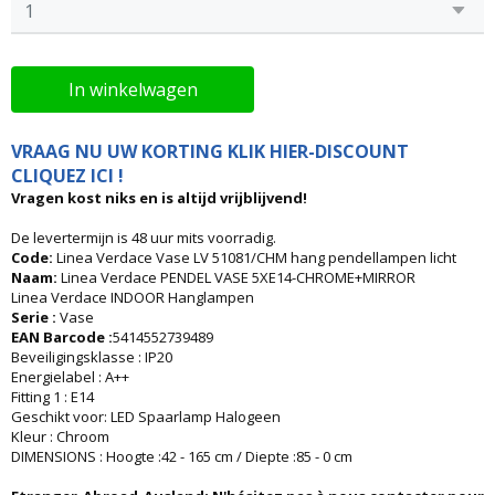
In winkelwagen
VRAAG NU UW KORTING KLIK HIER-DISCOUNT
CLIQUEZ ICI !
Vragen kost niks en is altijd vrijblijvend!
De levertermijn is 48 uur mits voorradig.
Code:
Linea Verdace Vase LV 51081/CHM hang pendellampen licht
Naam:
Linea Verdace PENDEL VASE 5XE14-CHROME+MIRROR
Linea Verdace INDOOR Hanglampen
Serie :
Vase
EAN Barcode :
5414552739489
Beveiligingsklasse : IP20
Energielabel : A++
Fitting 1 : E14
Geschikt voor: LED Spaarlamp Halogeen
Kleur : Chroom
DIMENSIONS : Hoogte :42 - 165 cm / Diepte :85 - 0 cm