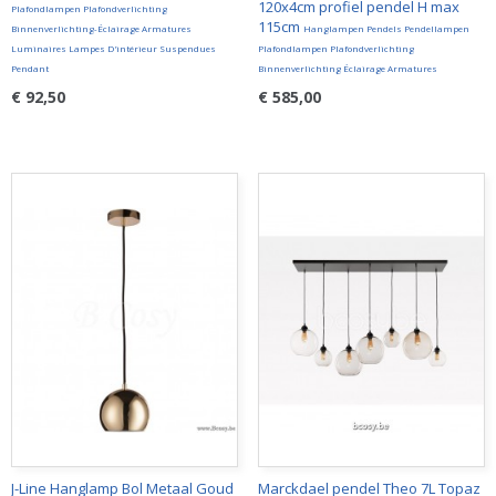
120x4cm profiel pendel H max
Plafondlampen Plafondverlichting
115cm
Binnenverlichting-Éclairage Armatures
Hanglampen Pendels Pendellampen
Luminaires Lampes D'intérieur Suspendues
Plafondlampen Plafondverlichting
Pendant
Binnenverlichting Éclairage Armatures
€ 92,50
€ 585,00
J-Line Hanglamp Bol Metaal Goud
Marckdael pendel Theo 7L Topaz