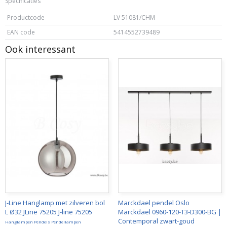
Specificaties
Productcode
LV 51081/CHM
EAN code
5414552739489
Ook interessant
J-Line Hanglamp met zilveren bol
Marckdael pendel Oslo
L Ø32 JLine 75205 J-line 75205
Marckdael 0960-120-T3-D300-BG |
Contemporal zwart-goud
Hanglampen Pendels Pendellampen