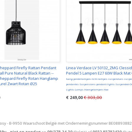
Sheppard Firefly Rattan Pendant
Linea Verdace LV 50132_ZMG Clessid
l Pure Natural Black Rattan --
Pendel 5 Lampen E27 60W Black Mat
Sheppard Firefly Rotan Hanglamp
hang-pendellampen-licht-lampes-suspendues-suspe
turel Zwart Rotan Ø25
pendantes-Suspensions-pendant-lights-Suspended-O
Lights-Lamps-Haengelampen-Hae
€ 303,00
0
€ 249,00
osy - B-9950 Waarschoot België met Ondernemingsnummer BE0889388