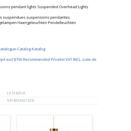
nsions pendant lights Suspended Overhead Lights
pes suspendues suspensions pendantes
ngelampen Haengeleuchten Pendelleuchten
Catalogue-Catalog-Katalog
ijst excl BTW-Recommended Pricelist VAT INCL.-Liste de
LV 51601/A
5414552621029