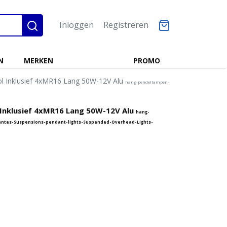
Inloggen
Registreren
N
MERKEN
PROMO
ol Inklusief 4xMR16 Lang 50W-12V Alu
hang-pendellampen-
 Inklusief 4xMR16 Lang 50W-12V Alu
hang-
ntes-Suspensions-pendant-lights-Suspended-Overhead-Lights-