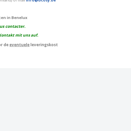
enland) of mail
info@bcosy.be
ten in Benelux
ous contacter.
Kontakt mit uns auf.
or de
eventuele
leveringskost