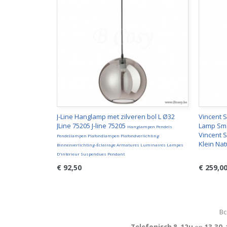
J-Line Hanglamp met zilveren bol L Ø32
Vincent 
JLine 75205 J-line 75205
Lamp Smal
Hanglampen Pendels
Vincent 
Pendellampen Plafondlampen Plafondverlichting
Klein Na
Binnenverlichting-Éclairage Armatures Luminaires Lampes
D'intérieur Suspendues Pendant
€ 92,50
€ 259,0
Bc