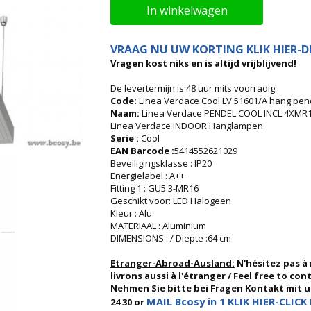
In winkelwagen
VRAAG NU UW KORTING KLIK HIER-DI
Vragen kost niks en is altijd vrijblijvend!
De levertermijn is 48 uur mits voorradig.
Code:
Linea Verdace Cool LV 51601/A hang pen
Naam:
Linea Verdace PENDEL COOL INCL.4XMR
Linea Verdace INDOOR Hanglampen
Serie :
Cool
EAN Barcode :
5414552621029
Beveiligingsklasse : IP20
Energielabel : A++
Fitting 1 : GU5.3-MR16
Geschikt voor: LED Halogeen
Kleur : Alu
MATERIAAL : Aluminium
DIMENSIONS : / Diepte :64 cm
Etranger-Abroad-Ausland:
N'hésitez pas à
livrons aussi à l'étranger / Feel free to co
Nehmen Sie bitte bei Fragen Kontakt mit uns
MAIL Bcosy in 1 KLIK HIER-CLICK 
24 30 or