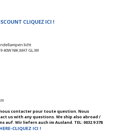
SCOUNT CLIQUEZ ICI !
ndellampen licht
9 40W NIK.MAT GL.WI
 cm
 nous contacter pour toute question. Nous
ntact us with any questions. We ship also abroad /
 auf. Wir liefern auch im Ausland. TEL: 0032 9 378
HERE-CLIQUEZ ICI !