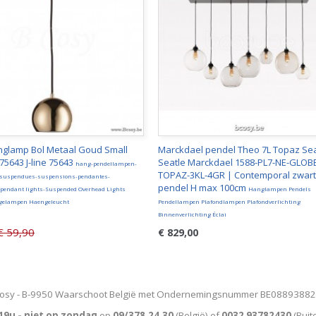
anglamp Bol Metaal Goud Small
Marckdael pendel Theo 7L Topaz Sea
 75643 J-line 75643
Seatle Marckdael 1588-PL7-NE-GLOB
hang-pendellampen-
TOPAZ-3KL-4GR | Contemporal zwart
 suspendues-suspensions-pendantes-
pendel H max 100cm
pendant lights-Suspended Overhead Lights
Hanglampen Pendels
elampen Haengeleucht
Pendellampen Plafondlampen Plafondverlichting
Binnenverlichting Éclai
€ 59,90
€ 829,00
osy - B-9950 Waarschoot België met Ondernemingsnummer BE0889388
19u - niet op zondag
op
09/378.24.30
(België)
of
0032 93782430
(Buit