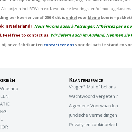
Alle prijzen incl. BTW en excl. eventuele leverings- en/of montagekosten
.
ing per koerier vanaf 250 € dit is
enkel
voor
kleine
koerier-pakket
ok in Nederland !
Nous livrons aussi à l'
étranger
. N'hésitez pas à n
. Feel free to contact us.
Wir liefern auch im Ausland. Nehmen Sie 
 bij onze fabrikanten
contacteer ons
voor de laatste stand en vo
orieën
Klantenservice
Vragen? Mail of bel ons
 Webshop
LEN
Wachtwoord vergeten ?
ATIE
Algemene Voorwaarden
ING
Juridische vermeldingen
EL
Privacy-en cookiebeleid
OOR