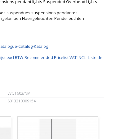
ensions pendant lights Suspended Overhead Lights
mpes suspendues suspensions pendantes
engelampen Haengeleuchten Pendelleuchten
Catalogue-Catalog-Katalog
ijst excl BTW-Recommended Pricelist VAT INCL.-Liste de
LV 51603/NM
8013210009154