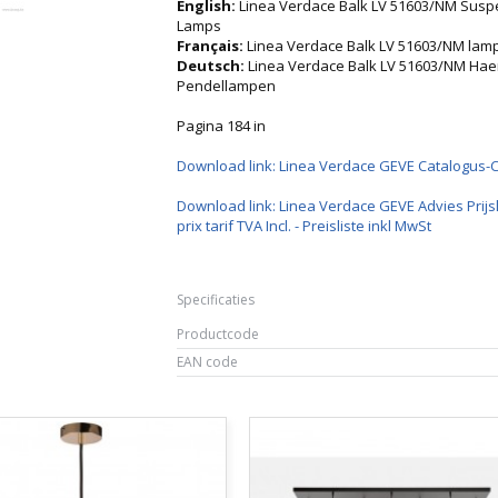
English:
Linea Verdace Balk LV 51603/NM Susp
Lamps
Français:
Linea Verdace Balk LV 51603/NM la
Deutsch:
Linea Verdace Balk LV 51603/NM Ha
Pendellampen
Pagina 184 in
Download link: Linea Verdace GEVE Catalogus-
Download link: Linea Verdace GEVE Advies Prijsl
prix tarif TVA Incl. - Preisliste inkl MwSt
Specificaties
Productcode
EAN code