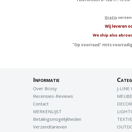
Gratis
verzend
W
ij leveren o
We ship also abroad
"Op voorraad" mits voorradig
Informatie
Categ
Over Bcosy
J-LINE
Recensies-Reviews
MEUBE
Contact
DECOR
MERKENLIJST
LIGHT
Betalingsmogelijkheden
TEXTI
Verzendtarieven
OUTD