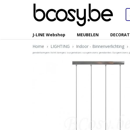
J-LINE Webshop
MEUBELEN
DECORAT
Home
›
LIGHTING
›
Indoor - Binnenverlichting
›
pendellampen-licht-lampes-suspendues-suspensions-pendantes-Suspensions-