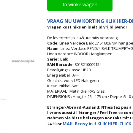
In winkelwagen
VRAAG NU UW KORTING KLIK HIER-DI
Vragen kost niks en is altijd vrijblijvend!
De levertermijn is 48 uur mits voorradig.
Code:
Linea Verdace Balk LV 51603/NM hang pe
Naam:
Linea Verdace PEND/4 BALK TRUMPET+G
Linea Verdace INDOOR Hanglampen
Serie :
Balk
EAN Barcode :
8013210009154
Beveiligingsklasse : IP20
Energielabel : A++
Geschikt voor: LED Halogeen
Kleur : Nikkel-Sat
MATERIAAL : Mat nickel RVS Glas
DIMENSIONS : Hoogte :25 - 175 cm / Diepte :5 - 0
Etranger-Abroad-Ausland:
N'hésitez pas à
livrons aussi à l'étranger / Feel free to co
Nehmen Sie bitte bei Fragen Kontakt mit uns
MAIL Bcosy in 1 KLIK HIER-CLICK 
24 30 or