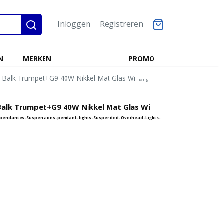
Inloggen
Registreren
N
MERKEN
PROMO
 Balk Trumpet+G9 40W Nikkel Mat Glas Wi
hang-
Balk Trumpet+G9 40W Nikkel Mat Glas Wi
pendantes-Suspensions-pendant-lights-Suspended-Overhead-Lights-