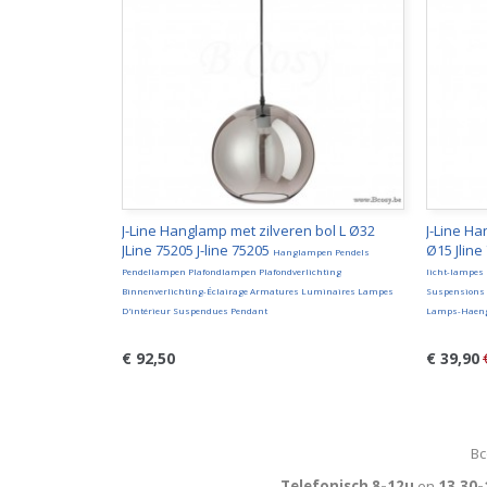
J-Line Hanglamp met zilveren bol L Ø32
J-Line H
JLine 75205 J-line 75205
Ø15 Jline
Hanglampen Pendels
Pendellampen Plafondlampen Plafondverlichting
licht-lampes
Binnenverlichting-Éclairage Armatures Luminaires Lampes
Suspensions 
D'intérieur Suspendues Pendant
Lamps-Haeng
€ 92,50
€ 39,90
Bc
Telefonisch 8-12u
en
13.30-