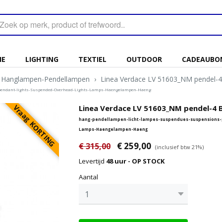
IE
LIGHTING
TEXTIEL
OUTDOOR
CADEAUBO
Hanglampen-Pendellampen
›
Linea Verdace LV 51603_NM pendel-4
pendant-lights-Suspended-Overhead-Lights-Lamps-Haengelampen-Haeng
Vraag KORTING
Linea Verdace LV 51603_NM pendel-4 
hang-pendellampen-licht-lampes-suspendues-suspensions-
Lamps-Haengelampen-Haeng
€ 259,00
€ 315,00
(inclusief btw 21%)
Levertijd
48 uur - OP STOCK
Aantal