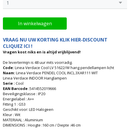
In winkelwagen
VRAAG NU UW KORTING KLIK HIER-DISCOUNT
CLIQUEZ ICI !
Vragen kost niks en is altijd vrijblijvend!
De levertermijn is 48 uur mits voorradig.
Code:
Linea Verdace Cool LV 51622/W hang pendellampen licht
Naam:
Linea Verdace PENDEL COOL INCL.3XAR111 WIT
Linea Verdace INDOOR Hanglampen
Serie :
Cool
EAN Barcode :
5414552019666
Beveiligingsklasse : IP20
Energielabel : A++
Fitting 1 : G53
Geschikt voor: LED Halogeen
Kleur : Wit
MATERIAAL : Aluminium
DIMENSIONS : Hoogte :160 cm / Diepte :46 cm