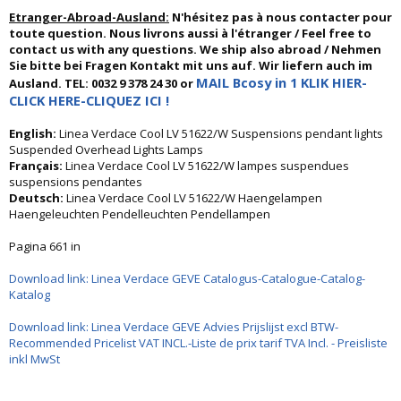
Etranger-Abroad-Ausland:
N'hésitez pas à nous contacter pour
toute question. Nous livrons aussi à l'étranger / Feel free to
contact us with any questions. We ship also abroad / Nehmen
Sie bitte bei Fragen Kontakt mit uns auf. Wir liefern auch im
MAIL Bcosy in 1 KLIK HIER-
Ausland. TEL: 0032 9 378 24 30 or
CLICK HERE-CLIQUEZ ICI !
English:
Linea Verdace Cool LV 51622/W Suspensions pendant lights
Suspended Overhead Lights Lamps
Français:
Linea Verdace Cool LV 51622/W lampes suspendues
suspensions pendantes
Deutsch:
Linea Verdace Cool LV 51622/W Haengelampen
Haengeleuchten Pendelleuchten Pendellampen
Pagina 661 in
Download link: Linea Verdace GEVE Catalogus-Catalogue-Catalog-
Katalog
Download link: Linea Verdace GEVE Advies Prijslijst excl BTW-
Recommended Pricelist VAT INCL.-Liste de prix tarif TVA Incl. - Preisliste
inkl MwSt