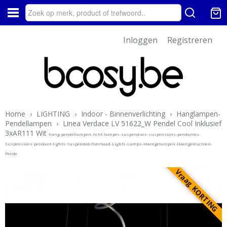
Inloggen
Registreren
Home
›
LIGHTING
›
Indoor - Binnenverlichting
›
Hanglampen-
Pendellampen
›
Linea Verdace LV 51622_W Pendel Cool Inklusief
3xAR111 Wit
hang-pendellampen-licht-lampes-suspendues-suspensions-pendantes-
Suspensions-pendant-lights-Suspended-Overhead-Lights-Lamps-Haengelampen-Haengeleuchten-
Pende
Vraag KORTING