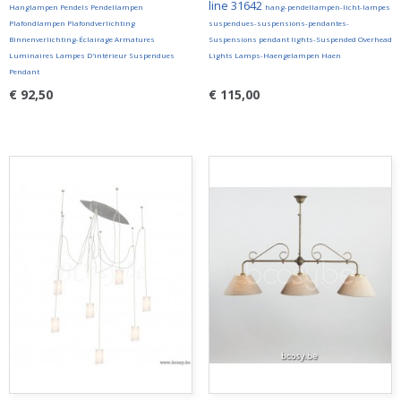
line 31642
Hanglampen Pendels Pendellampen
hang-pendellampen-licht-lampes
Plafondlampen Plafondverlichting
suspendues-suspensions-pendantes-
Binnenverlichting-Éclairage Armatures
Suspensions pendant lights-Suspended Overhead
Luminaires Lampes D'intérieur Suspendues
Lights Lamps-Haengelampen Haen
Pendant
€ 92,50
€ 115,00