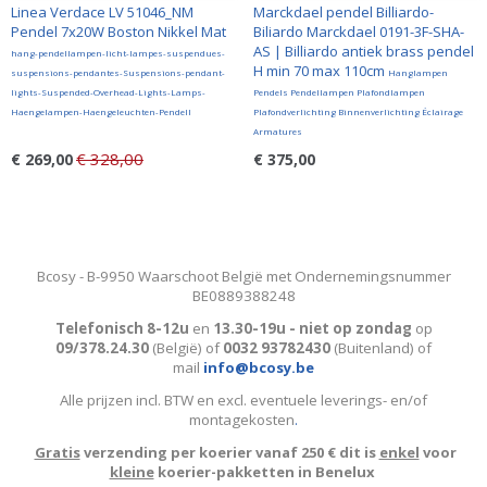
Linea Verdace LV 51046_NM
Marckdael pendel Billiardo-
Pendel 7x20W Boston Nikkel Mat
Biliardo Marckdael 0191-3F-SHA-
AS | Billiardo antiek brass pendel
hang-pendellampen-licht-lampes-suspendues-
H min 70 max 110cm
suspensions-pendantes-Suspensions-pendant-
Hanglampen
lights-Suspended-Overhead-Lights-Lamps-
Pendels Pendellampen Plafondlampen
Haengelampen-Haengeleuchten-Pendell
Plafondverlichting Binnenverlichting Éclairage
Armatures
€ 328,00
€ 269,00
€ 375,00
Bcosy - B-9950 Waarschoot België met Ondernemingsnummer
BE0889388248
Telefonisch 8-12u
en
13.30-19u - niet op zondag
op
09/378.24.30
(België)
of
0032 93782430
(Buitenland) of
mail
info@bcosy.be
Alle prijzen incl. BTW en excl. eventuele leverings- en/of
montagekosten
.
Gratis
verzending per koerier vanaf 250 € dit is
enkel
voor
kleine
koerier-pakketten in Benelux