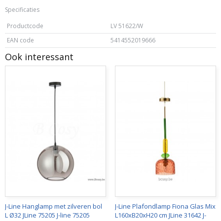
Specificaties
Productcode
LV 51622/W
EAN code
5414552019666
Ook interessant
J-Line Hanglamp met zilveren bol
J-Line Plafondlamp Fiona Glas Mix
L Ø32 JLine 75205 J-line 75205
L160xB20xH20 cm JLine 31642 J-