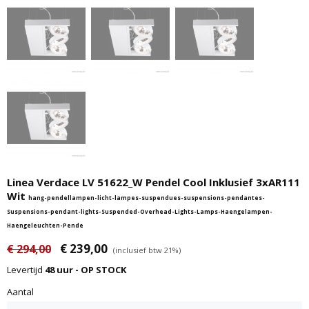
Linea Verdace LV 51622_W Pendel Cool Inklusief 3xAR111
Wit
hang-pendellampen-licht-lampes-suspendues-suspensions-pendantes-
Suspensions-pendant-lights-Suspended-Overhead-Lights-Lamps-Haengelampen-
Haengeleuchten-Pende
€ 239,00
€ 294,00
(inclusief btw 21%)
Levertijd
48 uur - OP STOCK
Aantal