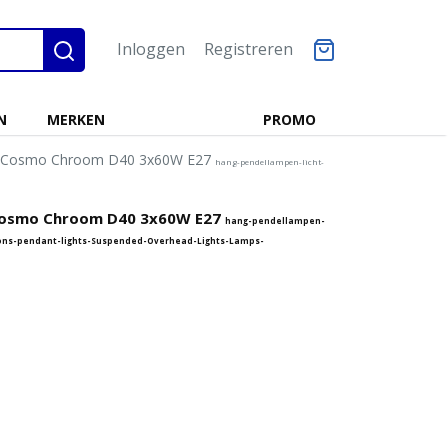
Inloggen
Registreren
N
MERKEN
PROMO
-3 Cosmo Chroom D40 3x60W E27
hang-pendellampen-licht-
 Cosmo Chroom D40 3x60W E27
hang-pendellampen-
ons-pendant-lights-Suspended-Overhead-Lights-Lamps-