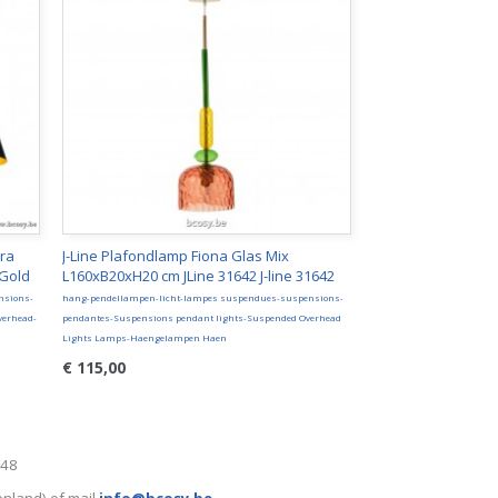
ra
J-Line Plafondlamp Fiona Glas Mix
 Gold
L160xB20xH20 cm JLine 31642 J-line 31642
nsions-
hang-pendellampen-licht-lampes suspendues-suspensions-
verhead-
pendantes-Suspensions pendant lights-Suspended Overhead
Lights Lamps-Haengelampen Haen
€ 115,00
248