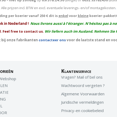
19u - niet op zondag
op
09/378.24.30
(België)
of
0032 93782430
(Buit
Alle prijzen incl. BTW en excl. eventuele leverings- en/of montagekosten
.
ing per koerier vanaf 250 € dit is
enkel
voor
kleine
koerier-pakket
ok in Nederland !
Nous livrons aussi à l'
étranger
. N'hésitez pas à n
. Feel free to contact us.
Wir liefern auch im Ausland. Nehmen Sie 
 bij onze fabrikanten
contacteer ons
voor de laatste stand en vo
orieën
Klantenservice
Vragen? Mail of bel ons
 Webshop
LEN
Wachtwoord vergeten ?
ATIE
Algemene Voorwaarden
ING
Juridische vermeldingen
EL
Privacy-en cookiebeleid
OOR