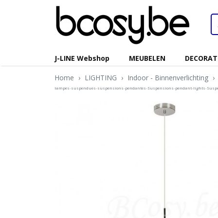
J-LINE Webshop
MEUBELEN
DECORAT
Home
›
LIGHTING
›
Indoor - Binnenverlichting
›
lampes-suspendues-suspensions-pendantes-Suspensions-pendant-lights-Susp