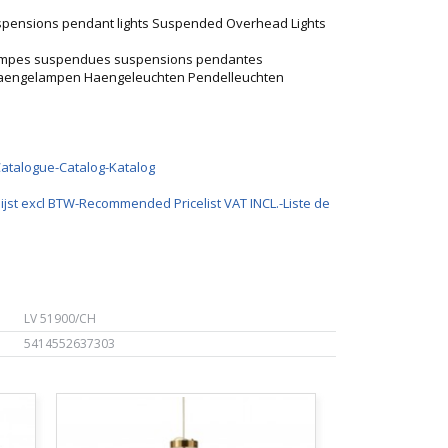
pensions pendant lights Suspended Overhead Lights
lampes suspendues suspensions pendantes
Haengelampen Haengeleuchten Pendelleuchten
Catalogue-Catalog-Katalog
ijst excl BTW-Recommended Pricelist VAT INCL.-Liste de
LV 51900/CH
5414552637303