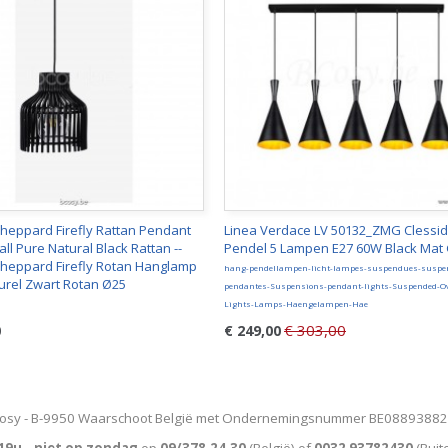
Sheppard Firefly Rattan Pendant
Linea Verdace LV 50132_ZMG Clessid
l Pure Natural Black Rattan --
Pendel 5 Lampen E27 60W Black Mat
Sheppard Firefly Rotan Hanglamp
hang-pendellampen-licht-lampes-suspendues-suspe
turel Zwart Rotan Ø25
pendantes-Suspensions-pendant-lights-Suspended-O
Lights-Lamps-Haengelampen-Hae
€ 303,00
0
€ 249,00
osy - B-9950 Waarschoot België met Ondernemingsnummer BE0889388