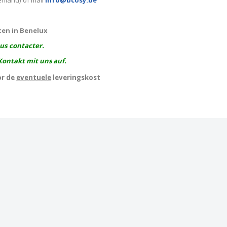
enland) of mail
info@bcosy.be
ten in Benelux
ous contacter.
Kontakt mit uns auf.
or de
eventuele
leveringskost