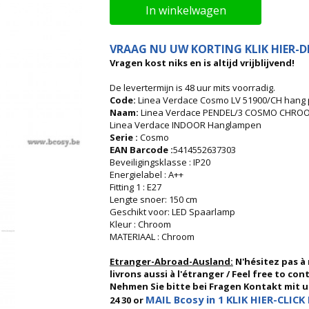
In winkelwagen
VRAAG NU UW KORTING KLIK HIER-DI
Vragen kost niks en is altijd vrijblijvend!
De levertermijn is 48 uur mits voorradig.
Code:
Linea Verdace Cosmo LV 51900/CH hang 
Naam:
Linea Verdace PENDEL/3 COSMO CHROO
Linea Verdace INDOOR Hanglampen
Serie :
Cosmo
EAN Barcode :
5414552637303
Beveiligingsklasse : IP20
Energielabel : A++
Fitting 1 : E27
Lengte snoer: 150 cm
Geschikt voor: LED Spaarlamp
Kleur : Chroom
MATERIAAL : Chroom
Etranger-Abroad-Ausland:
N'hésitez pas à
livrons aussi à l'étranger / Feel free to co
Nehmen Sie bitte bei Fragen Kontakt mit uns
MAIL Bcosy in 1 KLIK HIER-CLICK 
24 30 or