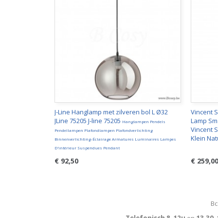
J-Line Hanglamp met zilveren bol L Ø32
Vincent 
JLine 75205 J-line 75205
Lamp Smal
Hanglampen Pendels
Vincent 
Pendellampen Plafondlampen Plafondverlichting
Klein Na
Binnenverlichting-Éclairage Armatures Luminaires Lampes
D'intérieur Suspendues Pendant
€ 92,50
€ 259,0
Bc