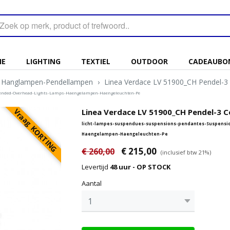
IE
LIGHTING
TEXTIEL
OUTDOOR
CADEAUBO
Hanglampen-Pendellampen
›
Linea Verdace LV 51900_CH Pendel
ended-Overhead-Lights-Lamps-Haengelampen-Haengeleuchten-Pe
Vraag KORTING
Linea Verdace LV 51900_CH Pendel-3
licht-lampes-suspendues-suspensions-pendantes-Suspensi
Haengelampen-Haengeleuchten-Pe
€ 215,00
€ 260,00
(inclusief btw 21%)
Levertijd
48 uur - OP STOCK
Aantal