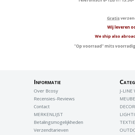
Telefonisch 8-12u
en
13.30-
Gratis
verzend
W
ij leveren o
We ship also abroad
"Op voorraad" mits voorradig
Informatie
Categ
Over Bcosy
J-LINE
Recensies-Reviews
MEUBE
Contact
DECOR
MERKENLIJST
LIGHT
Betalingsmogelijkheden
TEXTI
Verzendtarieven
OUTD