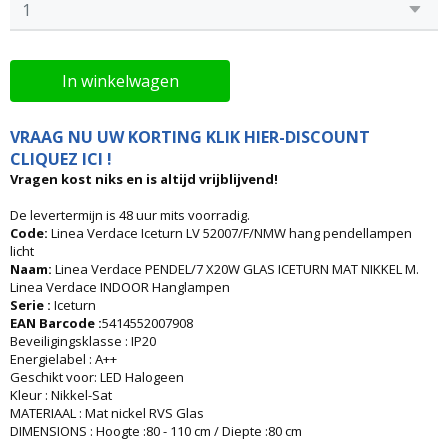
In winkelwagen
VRAAG NU UW KORTING KLIK HIER-DISCOUNT
CLIQUEZ ICI !
Vragen kost niks en is altijd vrijblijvend!
De levertermijn is 48 uur mits voorradig.
Code:
Linea Verdace Iceturn LV 52007/F/NMW hang pendellampen
licht
Naam:
Linea Verdace PENDEL/7 X20W GLAS ICETURN MAT NIKKEL M.
Linea Verdace INDOOR Hanglampen
Serie :
Iceturn
EAN Barcode :
5414552007908
Beveiligingsklasse : IP20
Energielabel : A++
Geschikt voor: LED Halogeen
Kleur : Nikkel-Sat
MATERIAAL : Mat nickel RVS Glas
DIMENSIONS : Hoogte :80 - 110 cm / Diepte :80 cm