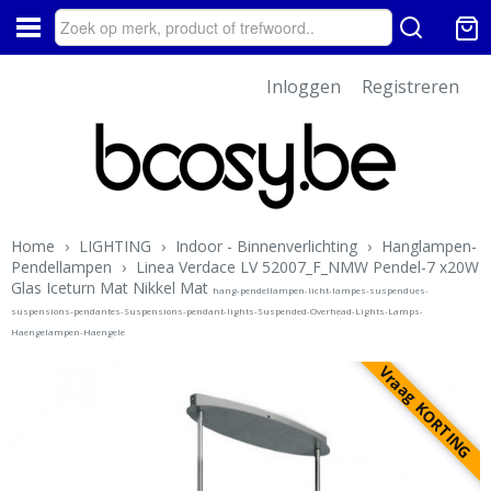
Inloggen
Registreren
Home
›
LIGHTING
›
Indoor - Binnenverlichting
›
Hanglampen-
Pendellampen
›
Linea Verdace LV 52007_F_NMW Pendel-7 x20W
Glas Iceturn Mat Nikkel Mat
hang-pendellampen-licht-lampes-suspendues-
suspensions-pendantes-Suspensions-pendant-lights-Suspended-Overhead-Lights-Lamps-
Haengelampen-Haengele
Vraag KORTING