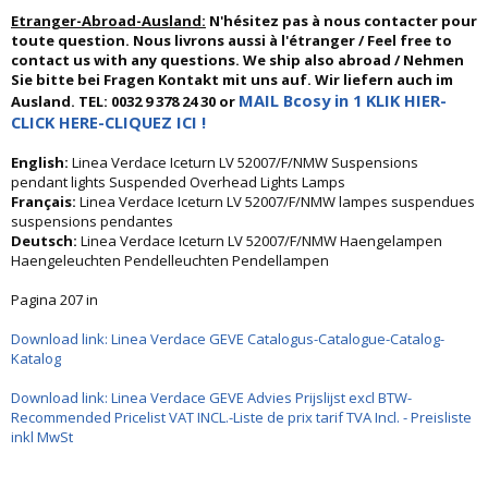
Etranger-Abroad-Ausland:
N'hésitez pas à nous contacter pour
toute question. Nous livrons aussi à l'étranger / Feel free to
contact us with any questions. We ship also abroad / Nehmen
Sie bitte bei Fragen Kontakt mit uns auf. Wir liefern auch im
MAIL Bcosy in 1 KLIK HIER-
Ausland. TEL: 0032 9 378 24 30 or
CLICK HERE-CLIQUEZ ICI !
English:
Linea Verdace Iceturn LV 52007/F/NMW Suspensions
pendant lights Suspended Overhead Lights Lamps
Français:
Linea Verdace Iceturn LV 52007/F/NMW lampes suspendues
suspensions pendantes
Deutsch:
Linea Verdace Iceturn LV 52007/F/NMW Haengelampen
Haengeleuchten Pendelleuchten Pendellampen
Pagina 207 in
Download link: Linea Verdace GEVE Catalogus-Catalogue-Catalog-
Katalog
Download link: Linea Verdace GEVE Advies Prijslijst excl BTW-
Recommended Pricelist VAT INCL.-Liste de prix tarif TVA Incl. - Preisliste
inkl MwSt