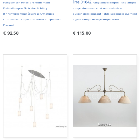
line 31642
Hanglampen Pendels Pendellampen
hang-pendellampen-licht-lampes
Plafondlampen Plafondverlichting
suspendues-suspensions-pendantes-
Binnenverlichting-Éclairage Armatures
Suspensions pendant lights-Suspended Overhead
Luminaires Lampes D'intérieur Suspendues
Lights Lamps-Haengelampen Haen
Pendant
€ 92,50
€ 115,00