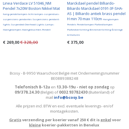
Linea Verdace LV 51046_NM
Marckdael pendel Billiardo-
Pendel 7x20W Boston Nikkel Mat
Biliardo Marckdael 0191-3F-SHA-
AS | Billiardo antiek brass pendel
hang-pendellampen-licht-lampes-suspendues-
H min 70 max 110cm
suspensions-pendantes-Suspensions-pendant-
Hanglampen
lights-Suspended-Overhead-Lights-Lamps-
Pendels Pendellampen Plafondlampen
Haengelampen-Haengeleuchten-Pendell
Plafondverlichting Binnenverlichting Éclairage
Armatures
€ 328,00
€ 269,00
€ 375,00
Bcosy - B-9950 Waarschoot België met Ondernemingsnummer
BE0889388248
Telefonisch 8-12u
en
13.30-19u - niet op zondag
op
09/378.24.30
(België)
of
0032 93782430
(Buitenland) of
mail
info@bcosy.be
Alle prijzen incl. BTW en excl. eventuele leverings- en/of
montagekosten
.
Gratis
verzending per koerier vanaf 250 € dit is
enkel
voor
kleine
koerier-pakketten in Benelux