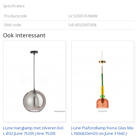
Specificaties
Productcode
LV 52007/F/NMW
EAN code
5414552007908
Ook interessant
J-Line Hanglamp met zilveren bol
J-Line Plafondlamp Fiona Glas Mix
L Ø32 JLine 75205 J-line 75205
L160xB20xH20 cm JLine 31642 J-