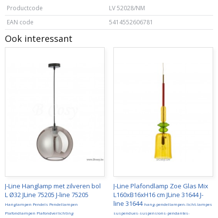
Productcode
LV 52028/NM
EAN code
5414552606781
Ook interessant
J-Line Hanglamp met zilveren bol
J-Line Plafondlamp Zoe Glas Mix
L Ø32 JLine 75205 J-line 75205
L160xB16xH16 cm JLine 31644 J-
line 31644
Hanglampen Pendels Pendellampen
hang-pendellampen-licht-lampes
Plafondlampen Plafondverlichting
suspendues-suspensions-pendantes-