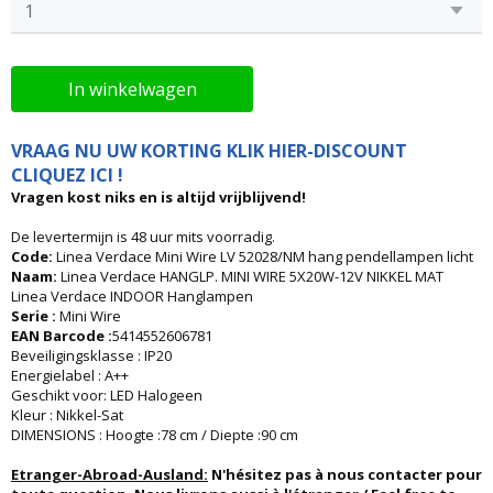
In winkelwagen
VRAAG NU UW KORTING KLIK HIER-DISCOUNT
CLIQUEZ ICI !
Vragen kost niks en is altijd vrijblijvend!
De levertermijn is 48 uur mits voorradig.
Code:
Linea Verdace Mini Wire LV 52028/NM hang pendellampen licht
Naam:
Linea Verdace HANGLP. MINI WIRE 5X20W-12V NIKKEL MAT
Linea Verdace INDOOR Hanglampen
Serie :
Mini Wire
EAN Barcode :
5414552606781
Beveiligingsklasse : IP20
Energielabel : A++
Geschikt voor: LED Halogeen
Kleur : Nikkel-Sat
DIMENSIONS : Hoogte :78 cm / Diepte :90 cm
Etranger-Abroad-Ausland:
N'hésitez pas à nous contacter pour