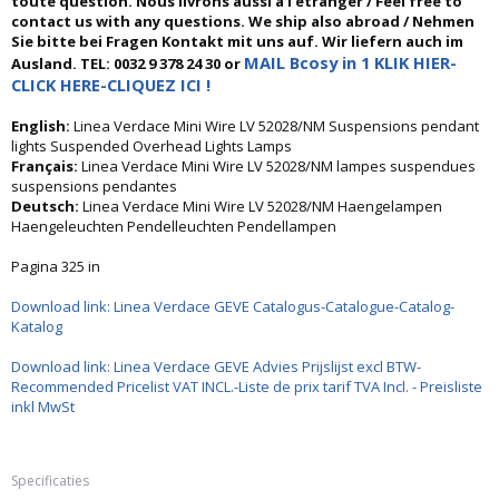
toute question. Nous livrons aussi à l'étranger / Feel free to
contact us with any questions. We ship also abroad / Nehmen
Sie bitte bei Fragen Kontakt mit uns auf. Wir liefern auch im
MAIL Bcosy in 1 KLIK HIER-
Ausland. TEL: 0032 9 378 24 30 or
CLICK HERE-CLIQUEZ ICI !
English:
Linea Verdace Mini Wire LV 52028/NM Suspensions pendant
lights Suspended Overhead Lights Lamps
Français:
Linea Verdace Mini Wire LV 52028/NM lampes suspendues
suspensions pendantes
Deutsch:
Linea Verdace Mini Wire LV 52028/NM Haengelampen
Haengeleuchten Pendelleuchten Pendellampen
Pagina 325 in
Download link: Linea Verdace GEVE Catalogus-Catalogue-Catalog-
Katalog
Download link: Linea Verdace GEVE Advies Prijslijst excl BTW-
Recommended Pricelist VAT INCL.-Liste de prix tarif TVA Incl. - Preisliste
inkl MwSt
Specificaties