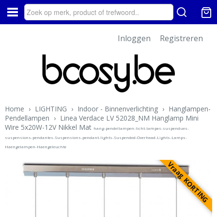
Inloggen
Registreren
Home
›
LIGHTING
›
Indoor - Binnenverlichting
›
Hanglampen-
Pendellampen
›
Linea Verdace LV 52028_NM Hanglamp Mini
Wire 5x20W-12V Nikkel Mat
hang-pendellampen-licht-lampes-suspendues-
suspensions-pendantes-Suspensions-pendant-lights-Suspended-Overhead-Lights-Lamps-
Haengelampen-Haengeleuchte
Vraag KORTING