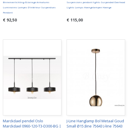
Binnenverlichting-Éclairage Armatures
Suspensions pendant lights-Suspended Overhead
Luminaires Lampes D'intérieur Suspendues
Lights Lamps-Haengelampen Haenge
Pendant
€ 92,50
€ 115,00
Marckdael pendel Oslo
J-Line Hanglamp Bol Metaal Goud
Marckdael 0960-120-T3-D300-BG |
Small Ø15 Jline 75643 J-line 75643