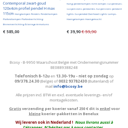
Contemporal zwart-goud
hang-pendellampen-licht-lampes suspendues-
120x4cm profiel pendel H max
suspensions-pendantes-Suspensions pendant
115cm
Hanglampen Pendels Pendellampen
lights-Suspended Overhead Lights Lamps-
Plafondlampen Plafondverlichting
Haengelampen Haengeleucht
Binnenverlichting Éclairage Armatures
€ 59,90
€ 585,00
€ 39,90
Bcosy - B-9950 Waarschoot België met Ondernemingsnummer
BE0889388248
Telefonisch 8-12u
en
13.30-19u - niet op zondag
op
09/378.24.30
(België)
of
0032 93782430
(Buitenland) of
mail
info@bcosy.be
Alle prijzen incl. BTW en excl. eventuele leverings- en/of
montagekosten
.
Gratis
verzending per koerier vanaf 250 € dit is
enkel
voor
kleine
koerier-pakketten in Benelux
W
ij leveren ook in Nederland !
Nous livrons aussi à
l'
étranger
. N'hésitez pas à nous contacter.