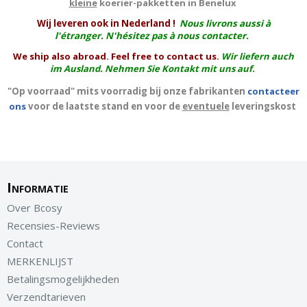
kleine
koerier-pakketten in Benelux
W
ij leveren ook in Nederland !
Nous livrons aussi à
l'
étranger
. N'hésitez pas à nous contacter.
We ship also abroad. Feel free to contact us.
Wir liefern auch
im Ausland. Nehmen Sie Kontakt mit uns auf.
"Op voorraad" mits voorradig bij onze fabrikanten
contacteer
ons
voor de laatste stand en voor de
eventuele
leveringskost
Informatie
Over Bcosy
Recensies-Reviews
Contact
MERKENLIJST
Betalingsmogelijkheden
Verzendtarieven