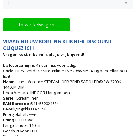
In winkelwagen
VRAAG NU UW KORTING KLIK HIER-DISCOUNT
CLIQUEZ ICI !
Vragen kost niks en is altijd vrijblijvend!
De levertermijn is 48 uur mits voorradig.
Code:
Linea Verdace Streamliner LV 52988/NM hang pendellampen
licht
Naam:
Linea Verdace STREAMLINER PEND SATIN LED6X3W 2700K
1440LM DIM
Linea Verdace INDOOR Hanglampen
Serie :
Streamliner
EAN Barcode :
5414552024684
Beveiligingsklasse : IP20
Energielabel : A++
Fitting 1 : LED 3W
Lengte snoer: 140 cm
Geschikt voor: LED