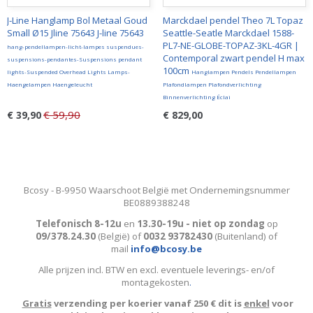
J-Line Hanglamp Bol Metaal Goud
Marckdael pendel Theo 7L Topaz
Small Ø15 Jline 75643 J-line 75643
Seattle-Seatle Marckdael 1588-
PL7-NE-GLOBE-TOPAZ-3KL-4GR |
hang-pendellampen-licht-lampes suspendues-
Contemporal zwart pendel H max
suspensions-pendantes-Suspensions pendant
100cm
lights-Suspended Overhead Lights Lamps-
Hanglampen Pendels Pendellampen
Haengelampen Haengeleucht
Plafondlampen Plafondverlichting
Binnenverlichting Éclai
€ 59,90
€ 39,90
€ 829,00
Bcosy - B-9950 Waarschoot België met Ondernemingsnummer
BE0889388248
Telefonisch 8-12u
en
13.30-19u - niet op zondag
op
09/378.24.30
(België)
of
0032 93782430
(Buitenland) of
mail
info@bcosy.be
Alle prijzen incl. BTW en excl. eventuele leverings- en/of
montagekosten
.
Gratis
verzending per koerier vanaf 250 € dit is
enkel
voor