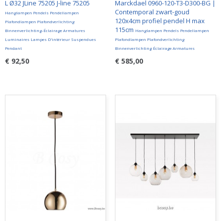
L Ø32 JLine 75205 J-line 75205
Marckdael 0960-120-T3-D300-BG |
Contemporal zwart-goud
Hanglampen Pendels Pendellampen
120x4cm profiel pendel H max
Plafondlampen Plafondverlichting
115cm
Binnenverlichting-Éclairage Armatures
Hanglampen Pendels Pendellampen
Luminaires Lampes D'intérieur Suspendues
Plafondlampen Plafondverlichting
Pendant
Binnenverlichting Éclairage Armatures
€ 92,50
€ 585,00