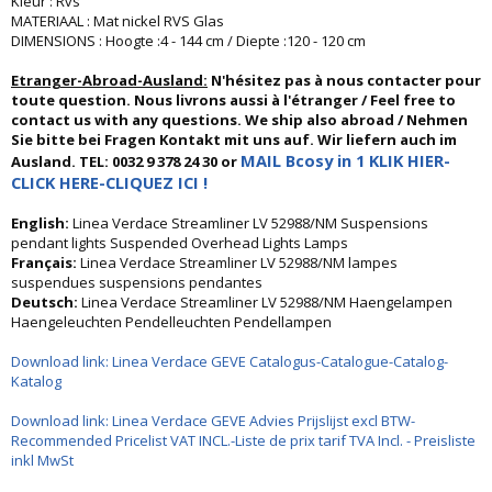
Kleur : Rvs
MATERIAAL : Mat nickel RVS Glas
DIMENSIONS : Hoogte :4 - 144 cm / Diepte :120 - 120 cm
Etranger-Abroad-Ausland:
N'hésitez pas à nous contacter pour
toute question. Nous livrons aussi à l'étranger / Feel free to
contact us with any questions. We ship also abroad / Nehmen
Sie bitte bei Fragen Kontakt mit uns auf. Wir liefern auch im
MAIL Bcosy in 1 KLIK HIER-
Ausland. TEL: 0032 9 378 24 30 or
CLICK HERE-CLIQUEZ ICI !
English:
Linea Verdace Streamliner LV 52988/NM Suspensions
pendant lights Suspended Overhead Lights Lamps
Français:
Linea Verdace Streamliner LV 52988/NM lampes
suspendues suspensions pendantes
Deutsch:
Linea Verdace Streamliner LV 52988/NM Haengelampen
Haengeleuchten Pendelleuchten Pendellampen
Download link: Linea Verdace GEVE Catalogus-Catalogue-Catalog-
Katalog
Download link: Linea Verdace GEVE Advies Prijslijst excl BTW-
Recommended Pricelist VAT INCL.-Liste de prix tarif TVA Incl. - Preisliste
inkl MwSt