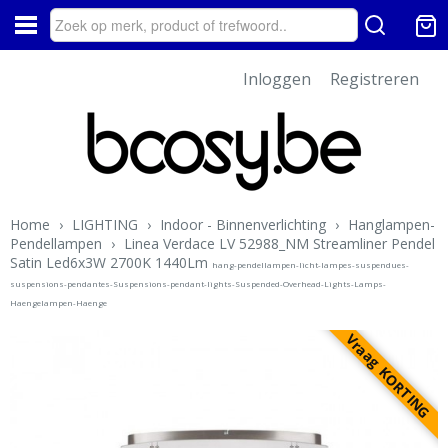
Inloggen
Registreren
Home
›
LIGHTING
›
Indoor - Binnenverlichting
›
Hanglampen-
Pendellampen
›
Linea Verdace LV 52988_NM Streamliner Pendel
Satin Led6x3W 2700K 1440Lm
hang-pendellampen-licht-lampes-suspendues-
suspensions-pendantes-Suspensions-pendant-lights-Suspended-Overhead-Lights-Lamps-
Haengelampen-Haenge
Vraag KORTING