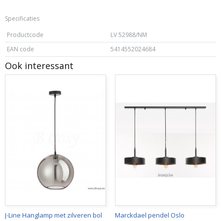
Specificaties
Productcode
LV 52988/NM
EAN code
5414552024684
Ook interessant
J-Line Hanglamp met zilveren bol
Marckdael pendel Oslo