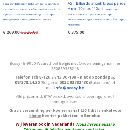
AS | Billiardo antiek brass pendel
hang-pendellampen-licht-lampes-suspendues-
H min 70 max 110cm
suspensions-pendantes-Suspensions-pendant-
Hanglampen
lights-Suspended-Overhead-Lights-Lamps-
Pendels Pendellampen Plafondlampen
Haengelampen-Haengeleuchten-Pendell
Plafondverlichting Binnenverlichting Éclairage
Armatures
€ 328,00
€ 269,00
€ 375,00
Bcosy - B-9950 Waarschoot België met Ondernemingsnummer
BE0889388248
Telefonisch 8-12u
en
13.30-19u - niet op zondag
op
09/378.24.30
(België)
of
0032 93782430
(Buitenland) of
mail
info@bcosy.be
Alle prijzen incl. BTW en excl. eventuele leverings- en/of
montagekosten
.
Gratis
verzending per koerier vanaf 250 € dit is
enkel
voor
kleine
koerier-pakketten in Benelux
W
ij leveren ook in Nederland !
Nous livrons aussi à
l'
étranger
. N'hésitez pas à nous contacter.