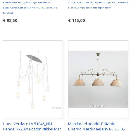
Binnenverlichting-Éclairage Armatures
Suspensions pendant lights-Suspended Overhead
Luminaires Lampes D'intérieur Suspendues
Lights Lamps-Haengelampen Haen
Pendant
€ 92,50
€ 115,00
Linea Verdace LV 51046_NM
Marckdael pendel Billiardo-
Pendel 7x20W Boston Nikkel Mat
Biliardo Marckdael 0191-3F-SHA-