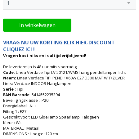
In winkelwagen
VRAAG NU UW KORTING KLIK HIER-DISCOUNT
CLIQUEZ ICI !
Vragen kost niks en is altijd vrijblijvend!
De levertermijn is 48 uur mits voorradig.
Code:
Linea Verdace Tipi LV 50121/WMS hang pendellampen licht
Naam:
Linea Verdace TIPI PEND 1X60W E27 D300 MAT WIT/ZILVER
Linea Verdace INDOOR Hanglampen
Serie :
Tipi
EAN Barcode :
5414552235394
Beveiligingsklasse : IP20
Energielabel : A++
Fitting 1 : E27
Geschikt voor: LED Gloeilamp Spaarlamp Halogeen
Kleur : Wit
MATERIAAL : Metaal
DIMENSIONS : Hoogte :120 cm