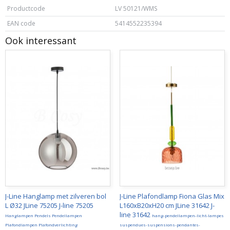
Productcode
LV 50121/WMS
EAN code
5414552235394
Ook interessant
J-Line Hanglamp met zilveren bol
J-Line Plafondlamp Fiona Glas Mix
L Ø32 JLine 75205 J-line 75205
L160xB20xH20 cm JLine 31642 J-
line 31642
Hanglampen Pendels Pendellampen
hang-pendellampen-licht-lampes
Plafondlampen Plafondverlichting
suspendues-suspensions-pendantes-