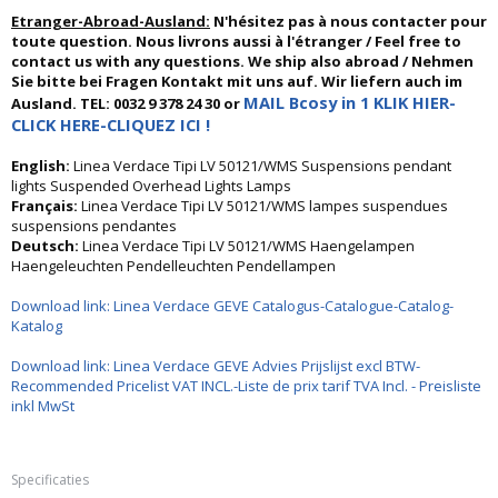
Etranger-Abroad-Ausland:
N'hésitez pas à nous contacter pour
toute question. Nous livrons aussi à l'étranger / Feel free to
contact us with any questions. We ship also abroad / Nehmen
Sie bitte bei Fragen Kontakt mit uns auf. Wir liefern auch im
MAIL Bcosy in 1 KLIK HIER-
Ausland. TEL: 0032 9 378 24 30 or
CLICK HERE-CLIQUEZ ICI !
English:
Linea Verdace Tipi LV 50121/WMS Suspensions pendant
lights Suspended Overhead Lights Lamps
Français:
Linea Verdace Tipi LV 50121/WMS lampes suspendues
suspensions pendantes
Deutsch:
Linea Verdace Tipi LV 50121/WMS Haengelampen
Haengeleuchten Pendelleuchten Pendellampen
Download link: Linea Verdace GEVE Catalogus-Catalogue-Catalog-
Katalog
Download link: Linea Verdace GEVE Advies Prijslijst excl BTW-
Recommended Pricelist VAT INCL.-Liste de prix tarif TVA Incl. - Preisliste
inkl MwSt
Specificaties