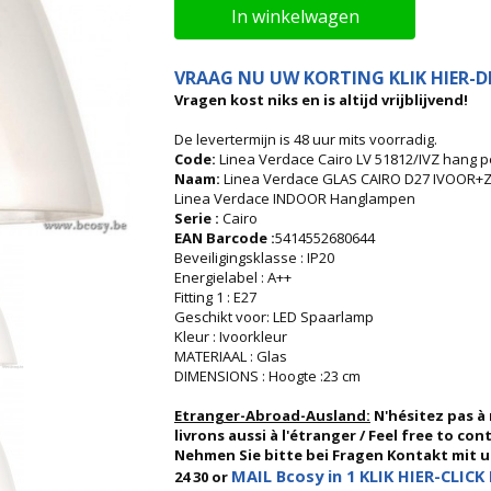
In winkelwagen
VRAAG NU UW KORTING KLIK HIER-DI
Vragen kost niks en is altijd vrijblijvend!
De levertermijn is 48 uur mits voorradig.
Code:
Linea Verdace Cairo LV 51812/IVZ hang p
Naam:
Linea Verdace GLAS CAIRO D27 IVOOR+Z
Linea Verdace INDOOR Hanglampen
Serie :
Cairo
EAN Barcode :
5414552680644
Beveiligingsklasse : IP20
Energielabel : A++
Fitting 1 : E27
Geschikt voor: LED Spaarlamp
Kleur : Ivoorkleur
MATERIAAL : Glas
DIMENSIONS : Hoogte :23 cm
Etranger-Abroad-Ausland:
N'hésitez pas à
livrons aussi à l'étranger / Feel free to co
Nehmen Sie bitte bei Fragen Kontakt mit uns
MAIL Bcosy in 1 KLIK HIER-CLICK 
24 30 or