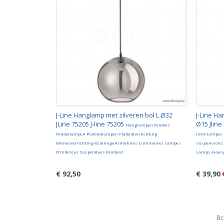
J-Line Hanglamp met zilveren bol L Ø32
J-Line H
JLine 75205 J-line 75205
Ø15 Jline
Hanglampen Pendels
Pendellampen Plafondlampen Plafondverlichting
licht-lampes
Binnenverlichting-Éclairage Armatures Luminaires Lampes
Suspensions 
D'intérieur Suspendues Pendant
Lamps-Haeng
€ 92,50
€ 39,90
Bc