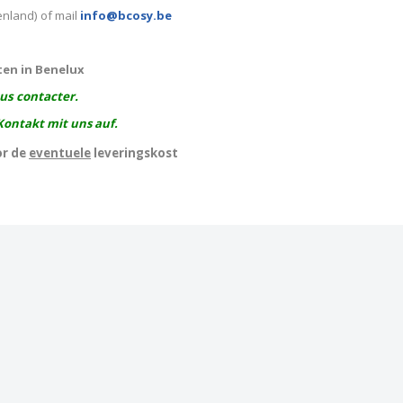
enland) of mail
info@bcosy.be
ten in Benelux
ous contacter.
Kontakt mit uns auf.
or de
eventuele
leveringskost