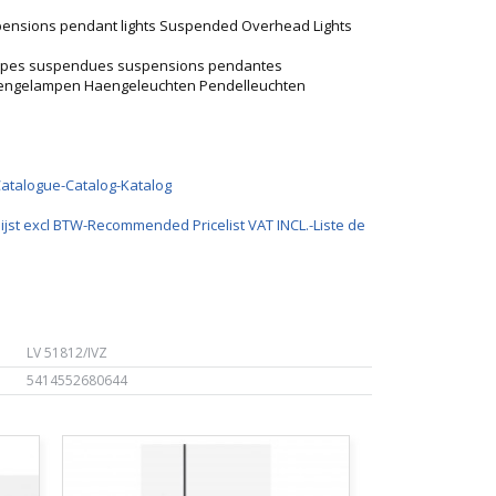
spensions pendant lights Suspended Overhead Lights
lampes suspendues suspensions pendantes
Haengelampen Haengeleuchten Pendelleuchten
Catalogue-Catalog-Katalog
ijst excl BTW-Recommended Pricelist VAT INCL.-Liste de
LV 51812/IVZ
5414552680644