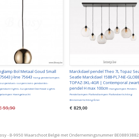
anglamp Bol Metaal Goud Small
Marckdael pendel Theo 7L Topaz Sea
 75643 J-line 75643
Seatle Marckdael 1588-PL7-NE-GLOB
hang-pendellampen-
TOPAZ-3KL-4GR | Contemporal zwart
 suspendues-suspensions-pendantes-
pendel H max 100cm
pendant lights-Suspended Overhead Lights
Hanglampen Pendels
elampen Haengeleucht
Pendellampen Plafondlampen Plafondverlichting
Binnenverlichting Éclai
€ 59,90
€ 829,00
osy - B-9950 Waarschoot België met Ondernemingsnummer BE0889388