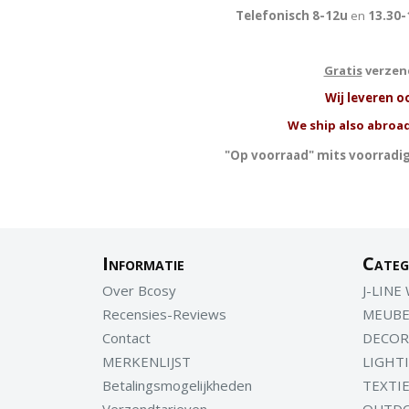
Telefonisch 8-12u
en
13.30-
Gratis
verzend
W
ij leveren o
We ship also abroad
"Op voorraad" mits voorradig
Informatie
Categ
Over Bcosy
J-LINE
Recensies-Reviews
MEUBE
Contact
DECOR
MERKENLIJST
LIGHT
Betalingsmogelijkheden
TEXTI