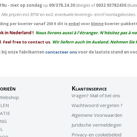
19u - niet op zondag
op
09/378.24.30
(België)
of
0032 93782430
(Buit
Alle prijzen incl. BTW en excl. eventuele leverings- en/of montagekosten
.
ing per koerier vanaf 250 € dit is
enkel
voor
kleine
koerier-pakket
ok in Nederland !
Nous livrons aussi à l'
étranger
. N'hésitez pas à n
. Feel free to contact us.
Wir liefern auch im Ausland. Nehmen Sie 
 bij onze fabrikanten
contacteer ons
voor de laatste stand en vo
orieën
Klantenservice
Vragen? Mail of bel ons
 Webshop
LEN
Wachtwoord vergeten ?
ATIE
Algemene Voorwaarden
ING
Juridische vermeldingen
EL
Privacy-en cookiebeleid