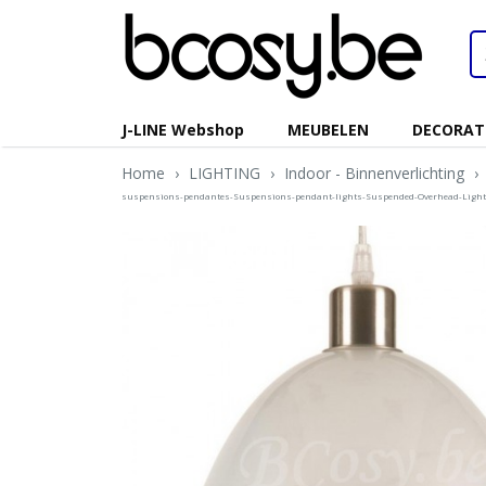
J-LINE Webshop
MEUBELEN
DECORAT
Home
›
LIGHTING
›
Indoor - Binnenverlichting
›
suspensions-pendantes-Suspensions-pendant-lights-Suspended-Overhead-Lig