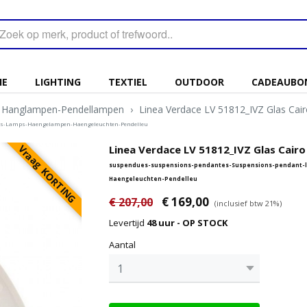
IE
LIGHTING
TEXTIEL
OUTDOOR
CADEAUBO
Hanglampen-Pendellampen
›
Linea Verdace LV 51812_IVZ Glas Cai
hts-Lamps-Haengelampen-Haengeleuchten-Pendelleu
Vraag KORTING
Linea Verdace LV 51812_IVZ Glas Cairo
suspendues-suspensions-pendantes-Suspensions-pendant-
Haengeleuchten-Pendelleu
€ 169,00
€ 207,00
(inclusief btw 21%)
Levertijd
48 uur - OP STOCK
Aantal