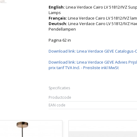
English:
Linea Verdace Cairo LV 51812/IVZ Su
Lamps
Français:
Linea Verdace Cairo LV 51812/IVZ 
Deutsch:
Linea Verdace Cairo LV 51812/IVZ 
Pendellampen
Pagina 62 in
Download link: Linea Verdace GEVE Catalogus-
Download link: Linea Verdace GEVE Advies Prijsl
prix tarif TVA Incl. - Preisliste inkl MwSt
Specificaties
Productcode
EAN code