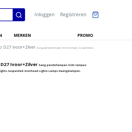
Inloggen
Registreren
N
MERKEN
PROMO
ro D27 Ivoor+Zilver
hang-pendellampen-licht-lampes-suspendues-
 D27 Ivoor+Zilver
hang-pendellampen-licht-lampes-
lights-Suspended-Overhead-Lights-Lamps-Haengelampen-