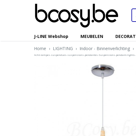
J-LINE Webshop
MEUBELEN
DECORAT
Home
›
LIGHTING
›
Indoor - Binnenverlichting
›
licht-lampes-suspendues-suspensions-pendantes-Suspensions-pendant-light