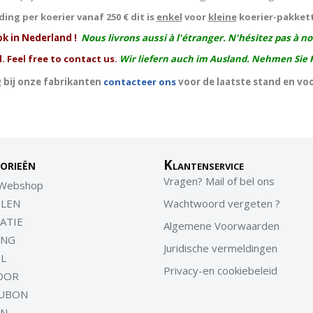
ing per koerier vanaf 250 € dit is
enkel
voor
kleine
koerier-pakket
ok in Nederland !
Nous livrons aussi à l'
étranger
. N'hésitez pas à n
. Feel free to contact us.
Wir liefern auch im Ausland. Nehmen Sie 
 bij onze fabrikanten
contacteer ons
voor de laatste stand en vo
orieën
Klantenservice
Vragen? Mail of bel ons
 Webshop
LEN
Wachtwoord vergeten ?
ATIE
Algemene Voorwaarden
ING
Juridische vermeldingen
EL
Privacy-en cookiebeleid
OOR
UBON
EN