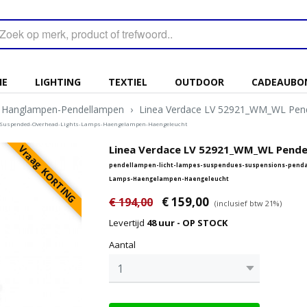
IE
LIGHTING
TEXTIEL
OUTDOOR
CADEAUBO
Hanglampen-Pendellampen
›
Linea Verdace LV 52921_WM_WL Pend
s-Suspended-Overhead-Lights-Lamps-Haengelampen-Haengeleucht
Vraag KORTING
Linea Verdace LV 52921_WM_WL Pende
pendellampen-licht-lampes-suspendues-suspensions-penda
Lamps-Haengelampen-Haengeleucht
€ 159,00
€ 194,00
(inclusief btw 21%)
Levertijd
48 uur - OP STOCK
Aantal