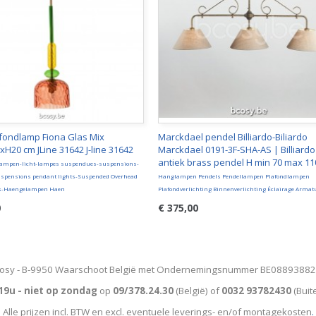
afondlamp Fiona Glas Mix
Marckdael pendel Billiardo-Biliardo
H20 cm JLine 31642 J-line 31642
Marckdael 0191-3F-SHA-AS | Billiardo
antiek brass pendel H min 70 max 1
lampen-licht-lampes suspendues-suspensions-
spensions pendant lights-Suspended Overhead
Hanglampen Pendels Pendellampen Plafondlampen
s-Haengelampen Haen
Plafondverlichting Binnenverlichting Éclairage Armat
0
€ 375,00
osy - B-9950 Waarschoot België met Ondernemingsnummer BE0889388
19u - niet op zondag
op
09/378.24.30
(België)
of
0032 93782430
(Buit
Alle prijzen incl. BTW en excl. eventuele leverings- en/of montagekosten
.