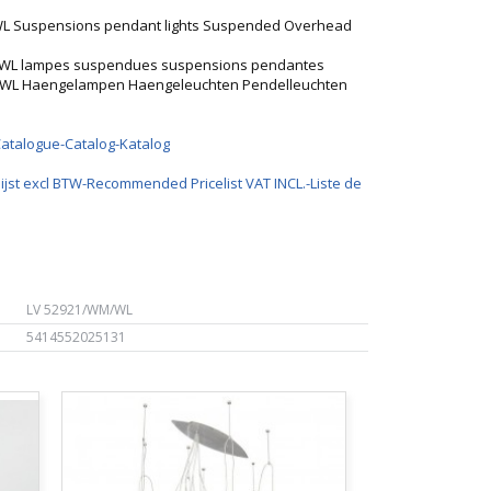
WL Suspensions pendant lights Suspended Overhead
M/WL lampes suspendues suspensions pendantes
M/WL Haengelampen Haengeleuchten Pendelleuchten
Catalogue-Catalog-Katalog
ijst excl BTW-Recommended Pricelist VAT INCL.-Liste de
LV 52921/WM/WL
5414552025131