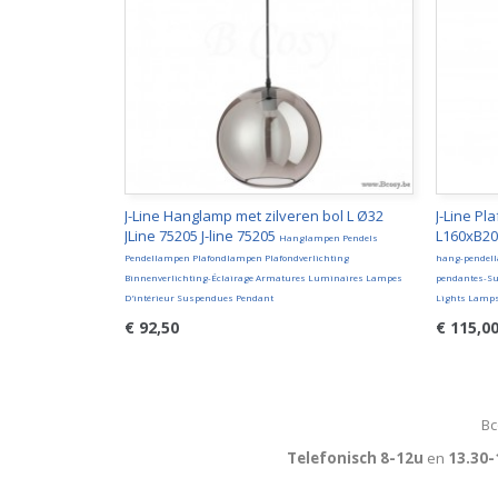
J-Line Hanglamp met zilveren bol L Ø32
J-Line Pl
JLine 75205 J-line 75205
L160xB20x
Hanglampen Pendels
Pendellampen Plafondlampen Plafondverlichting
hang-pendel
Binnenverlichting-Éclairage Armatures Luminaires Lampes
pendantes-Su
D'intérieur Suspendues Pendant
Lights Lamp
€ 92,50
€ 115,0
Bc
Telefonisch 8-12u
en
13.30-