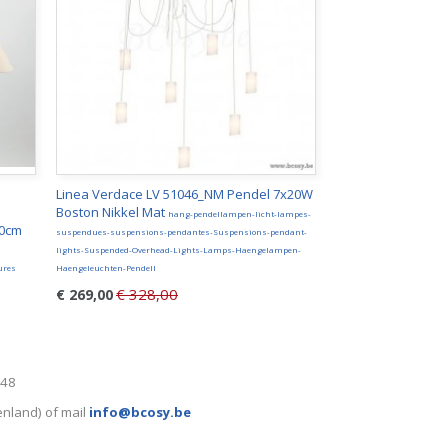
Linea Verdace LV 51046_NM Pendel 7x20W
Boston Nikkel Mat
hang-pendellampen-licht-lampes-
10cm
suspendues-suspensions-pendantes-Suspensions-pendant-
lights-Suspended-Overhead-Lights-Lamps-Haengelampen-
ures
Haengeleuchten-Pendell
€ 328,00
€ 269,00
248
enland) of mail
info@bcosy.be