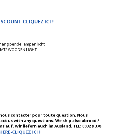
SCOUNT CLIQUEZ ICI !
hang pendellampen licht
 MAT/ WOODEN LIGHT
 nous contacter pour toute question. Nous
ntact us with any questions. We ship also abroad /
 auf. Wir liefern auch im Ausland. TEL: 0032 9 378
HERE-CLIQUEZ ICI !