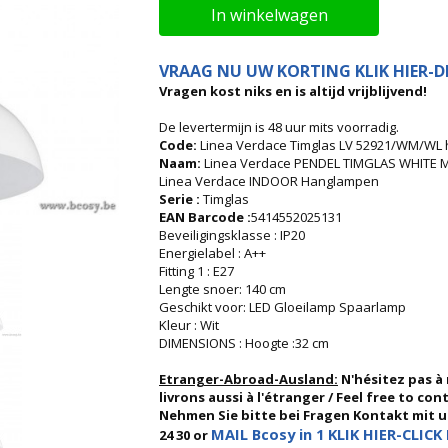
In winkelwagen
VRAAG NU UW KORTING KLIK HIER-DI
Vragen kost niks en is altijd vrijblijvend!
De levertermijn is 48 uur mits voorradig.
Code:
Linea Verdace Timglas LV 52921/WM/WL 
Naam:
Linea Verdace PENDEL TIMGLAS WHITE
Linea Verdace INDOOR Hanglampen
Serie :
Timglas
EAN Barcode :
5414552025131
Beveiligingsklasse : IP20
Energielabel : A++
Fitting 1 : E27
Lengte snoer: 140 cm
Geschikt voor: LED Gloeilamp Spaarlamp
Kleur : Wit
DIMENSIONS : Hoogte :32 cm
Etranger-Abroad-Ausland:
N'hésitez pas à
livrons aussi à l'étranger / Feel free to co
Nehmen Sie bitte bei Fragen Kontakt mit uns
MAIL Bcosy in 1 KLIK HIER-CLICK 
24 30 or