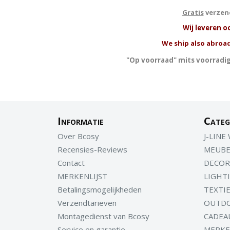
Gratis
verzend
W
ij leveren o
We ship also abroad
"Op voorraad" mits voorradig
Informatie
Categ
Over Bcosy
J-LINE
Recensies-Reviews
MEUBE
Contact
DECOR
MERKENLIJST
LIGHT
Betalingsmogelijkheden
TEXTI
Verzendtarieven
OUTD
Montagedienst van Bcosy
CADEA
Service en garantie
MERK