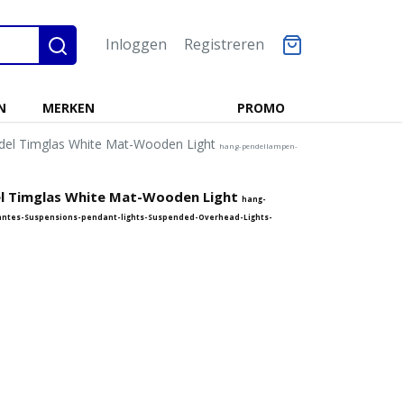
Inloggen
Registreren
N
MERKEN
PROMO
el Timglas White Mat-Wooden Light
hang-pendellampen-
l Timglas White Mat-Wooden Light
hang-
ntes-Suspensions-pendant-lights-Suspended-Overhead-Lights-