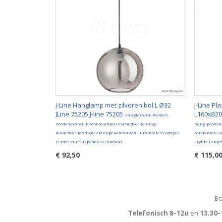
J-Line Hanglamp met zilveren bol L Ø32
J-Line Pl
JLine 75205 J-line 75205
L160xB20x
Hanglampen Pendels
Pendellampen Plafondlampen Plafondverlichting
hang-pendel
Binnenverlichting-Éclairage Armatures Luminaires Lampes
pendantes-Su
D'intérieur Suspendues Pendant
Lights Lamp
€ 92,50
€ 115,0
Bc
Telefonisch 8-12u
en
13.30-