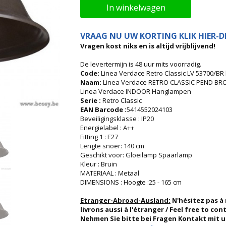
In winkelwagen
VRAAG NU UW KORTING KLIK HIER-DI
Vragen kost niks en is altijd vrijblijvend!
De levertermijn is 48 uur mits voorradig.
Code:
Linea Verdace Retro Classic LV 53700/BR
Naam:
Linea Verdace RETRO CLASSIC PEND BR
Linea Verdace INDOOR Hanglampen
Serie :
Retro Classic
EAN Barcode :
5414552024103
Beveiligingsklasse : IP20
Energielabel : A++
Fitting 1 : E27
Lengte snoer: 140 cm
Geschikt voor: Gloeilamp Spaarlamp
Kleur : Bruin
MATERIAAL : Metaal
DIMENSIONS : Hoogte :25 - 165 cm
Etranger-Abroad-Ausland:
N'hésitez pas à
livrons aussi à l'étranger / Feel free to co
Nehmen Sie bitte bei Fragen Kontakt mit uns