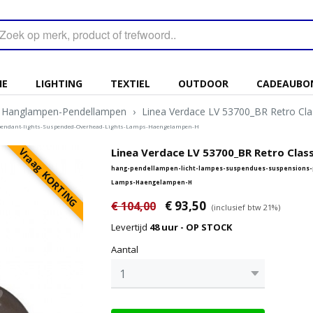
IE
LIGHTING
TEXTIEL
OUTDOOR
CADEAUBO
Hanglampen-Pendellampen
›
Linea Verdace LV 53700_BR Retro Cl
pendant-lights-Suspended-Overhead-Lights-Lamps-Haengelampen-H
Vraag KORTING
Linea Verdace LV 53700_BR Retro Clas
hang-pendellampen-licht-lampes-suspendues-suspensions-
Lamps-Haengelampen-H
€ 93,50
€ 104,00
(inclusief btw 21%)
Levertijd
48 uur - OP STOCK
Aantal