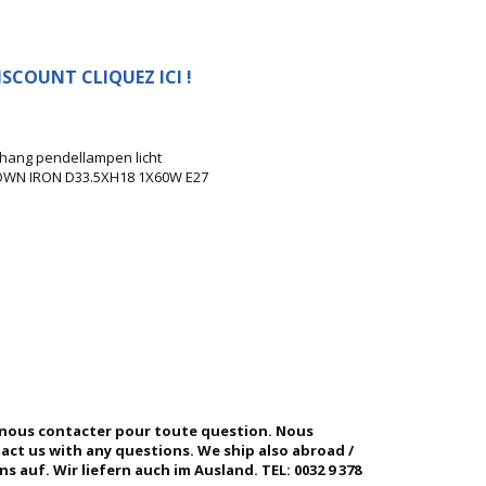
SCOUNT CLIQUEZ ICI !
 hang pendellampen licht
OWN IRON D33.5XH18 1X60W E27
 nous contacter pour toute question. Nous
ntact us with any questions. We ship also abroad /
 auf. Wir liefern auch im Ausland. TEL: 0032 9 378