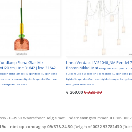
afondlamp Fiona Glas Mix
Linea Verdace LV 51046_NM Pendel 
H20 cm JLine 31642 J-line 31642
Boston Nikkel Mat
hang-pendellampen-licht-
lampen-licht-lampes suspendues-suspensions-
suspendues-suspensions-pendantes-Suspensions-pe
spensions pendant lights-Suspended Overhead
lights-Suspended-Overhead-Lights-Lamps-Haengela
s-Haengelampen Haen
Haengeleuchten-Pendell
€ 328,00
0
€ 269,00
osy - B-9950 Waarschoot België met Ondernemingsnummer BE0889388
19u - niet op zondag
op
09/378.24.30
(België)
of
0032 93782430
(Buit