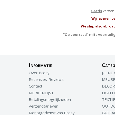
Gratis
verzend
W
ij leveren o
We ship also abroad
"Op voorraad" mits voorradig
Informatie
Categ
Over Bcosy
J-LINE
Recensies-Reviews
MEUBE
Contact
DECOR
MERKENLIJST
LIGHT
Betalingsmogelijkheden
TEXTI
Verzendtarieven
OUTD
Montagedienst van Bcosy
CADEA