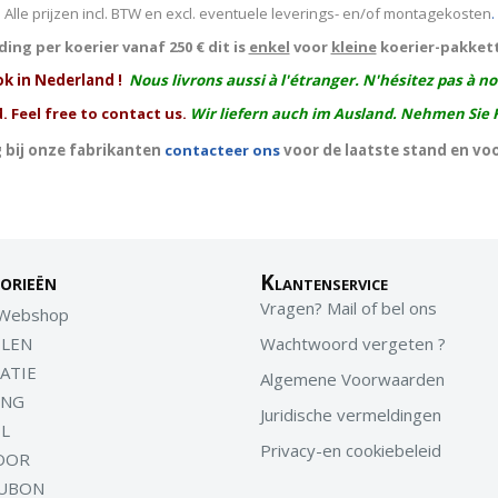
Alle prijzen incl. BTW en excl. eventuele leverings- en/of montagekosten
.
ing per koerier vanaf 250 € dit is
enkel
voor
kleine
koerier-pakket
ok in Nederland !
Nous livrons aussi à l'
étranger
. N'hésitez pas à n
. Feel free to contact us.
Wir liefern auch im Ausland. Nehmen Sie 
 bij onze fabrikanten
contacteer ons
voor de laatste stand en vo
orieën
Klantenservice
Vragen? Mail of bel ons
 Webshop
LEN
Wachtwoord vergeten ?
ATIE
Algemene Voorwaarden
ING
Juridische vermeldingen
EL
Privacy-en cookiebeleid
OOR
UBON