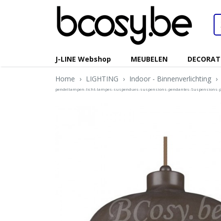
J-LINE Webshop
MEUBELEN
DECORAT
Home
›
LIGHTING
›
Indoor - Binnenverlichting
›
pendellampen-licht-lampes-suspendues-suspensions-pendantes-Suspensions-