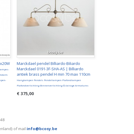
7x20W
Marckdael pendel Billiardo-Biliardo
Marckdael 0191-3F-SHA-AS | Billiardo
lampes-
antiek brass pendel H min 70 max 110cm
ndant-
mpen-
Hanglampen Pendels Pendellampen Plafondlampen
Plafondverlichting Binnenverlichting Éclairage Armatures
€ 375,00
248
enland) of mail
info@bcosy.be