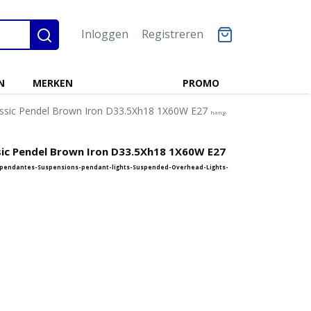
Inloggen
Registreren
N
MERKEN
PROMO
assic Pendel Brown Iron D33.5Xh18 1X60W E27
hang-
sic Pendel Brown Iron D33.5Xh18 1X60W E27
pendantes-Suspensions-pendant-lights-Suspended-Overhead-Lights-