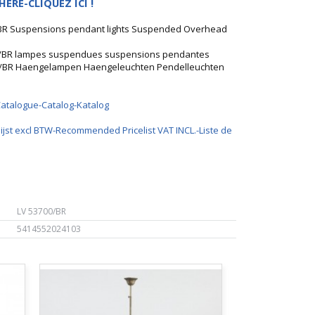
HERE-CLIQUEZ ICI !
0/BR Suspensions pendant lights Suspended Overhead
00/BR lampes suspendues suspensions pendantes
700/BR Haengelampen Haengeleuchten Pendelleuchten
Catalogue-Catalog-Katalog
ijst excl BTW-Recommended Pricelist VAT INCL.-Liste de
LV 53700/BR
5414552024103